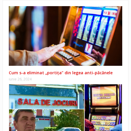
Cum s-a eliminat „portița” din legea anti-păcănele
iunie 26, 2024