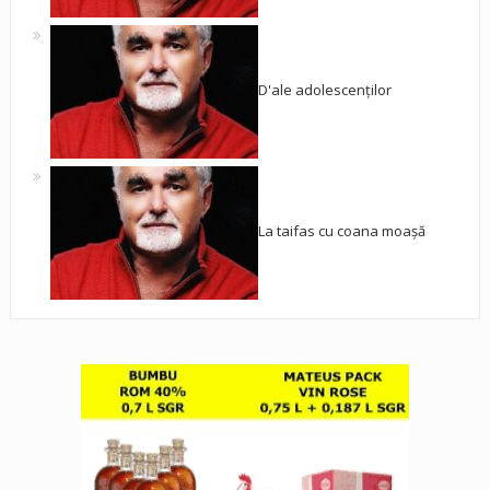
D'ale adolescenților
La taifas cu coana moașă