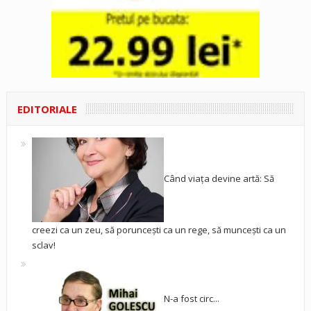
EDITORIALE
Când viața devine artă: Să
creezi ca un zeu, să poruncești ca un rege, să muncești ca un
sclav!
N-a fost circ...