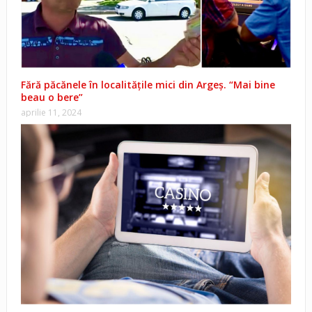
Fără păcănele în localitățile mici din Argeș. “Mai bine
beau o bere”
aprilie 11, 2024