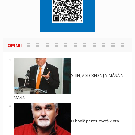
OPINII
ȘTIINȚA ȘI CREDINȚA, MÂNĂ-N
MÂNĂ
O boală pentru toată viața