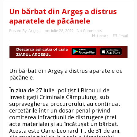
Un bărbat din Argeș a distrus
aparatele de păcănele
Posted By:
Argeşul
on:
iulie 28, 2022
No Comments
Listare
Email
Un bărbat din Argeș a distrus aparatele de
păcănele.
În ziua de 27 iulie, polițiștii Biroului de
Investigații Criminale Câmpulung, sub
supravegherea procurorului, au continuat
cercetările într-un dosar penal privind
comiterea infracțiunii de distrugere (trei
acte materiale) și au încătuşat un bărbat.
Acesta este Oane-Leonard T., de 31 de ani,