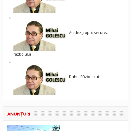
Au dezgropat securea
războiului
Duhul Războiului
ANUNŢURI