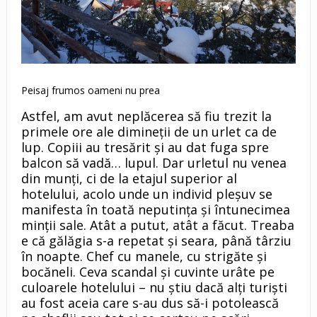
Peisaj frumos oameni nu prea
Astfel, am avut neplăcerea să fiu trezit la
primele ore ale dimineţii de un urlet ca de
lup. Copiii au tresărit şi au dat fuga spre
balcon să vadă… lupul. Dar urletul nu venea
din munţi, ci de la etajul superior al
hotelului, acolo unde un individ pleşuv se
manifesta în toată neputinţa şi întunecimea
minţii sale. Atât a putut, atât a făcut. Treaba
e că gălăgia s-a repetat şi seara, până târziu
în noapte. Chef cu manele, cu strigăte şi
bocăneli. Ceva scandal şi cuvinte urâte pe
culoarele hotelului – nu ştiu dacă alţi turişti
au fost aceia care s-au dus să-i potolească