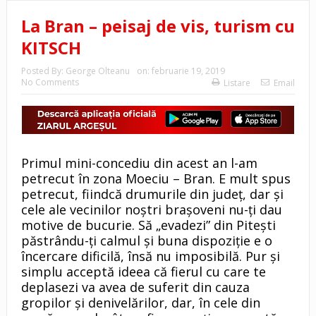
La Bran – peisaj de vis, turism cu
KITSCH
Posted By:
George Olteanu
on:
februarie 19, 2019
No Comments
Listare
Email
Primul mini-concediu din acest an l-am
petrecut în zona Moeciu – Bran. E mult spus
petrecut, fiindcă drumurile din judeţ, dar şi
cele ale vecinilor noştri braşoveni nu-ţi dau
motive de bucurie. Să „evadezi” din Piteşti
păstrându-ţi calmul şi buna dispoziţie e o
încercare dificilă, însă nu imposibilă. Pur şi
simplu acceptă ideea că fierul cu care te
deplasezi va avea de suferit din cauza
gropilor şi denivelărilor, dar, în cele din