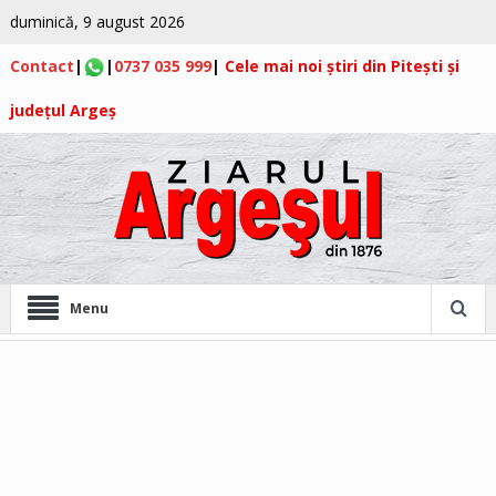
duminică, 9 august 2026
Contact
|
|
0737 035 999
|
Cele mai noi știri din Pitești și
județul Argeș
Menu