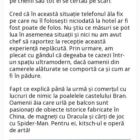
pe cheflii sau tot ei se certau pe scări.
Cred că în această situaţie telefonul ăla fix
pe care nu îl foloseşti niciodată la hotel ar fi
fost poate de folos. Nu ştiu ce măsuri se pot
lua în asemenea situaţii şi nici nu am avut
chef să raportez la recepţie această
experienţă neplăcută. Prin urmare, am
plecat cu gândul că degeaba te cazezi într-
un spaţiu ultramodern, dacă oamenii din
camerele alăturate se comportă ca şi cum ar
fi în pădure.
Fapt ce explică până la urmă şi comerţul cu
lucruri de nimic la poalelele castelului Bran.
Oamenii ăia care urlă pe balcon sunt
pasionaţi de obiecte istorice fabricate în
China, de magneţi cu Dracula şi cărţi de joc
cu Spider-Man. Pentru ei, kitsch-ul e operă
de artă!