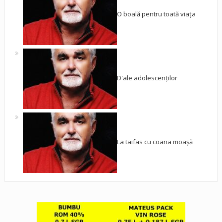
O boală pentru toată viața
D'ale adolescenților
La taifas cu coana moașă