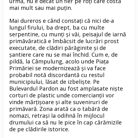
urmă, nu e decât un fier pe roţi care costă
mai mult sau mai puţin.
Mai dureros e când constaţi că nici de-a
lungul firului, ba drept, ba cu multe
serpentine, cu munţi şi văi, peisajul de iarnă
primăvăratică e îmbâcsit de lucrări prost
executate, de clădiri părăginite şi de
şantiere care nu se mai închid. Cum e, de
pildă, la Câmpulung, acolo unde Piaţa
Primăriei se modernizează şi va face
probabil notă discordantă cu restul
municipiului, lăsat de izbelişte. Pe
Bulevardul Pardon au fost amplasate nişte
corturi de plastic unde comercianţii vor
vinde mărţişoare şi alte suveniruri de
primăvară. Zona arată ca o tabără de
nomazi, retraşi la odihnă în mijlocul
drumului ca să nu le pice în cap cărămizile
de pe clădirile istorice.