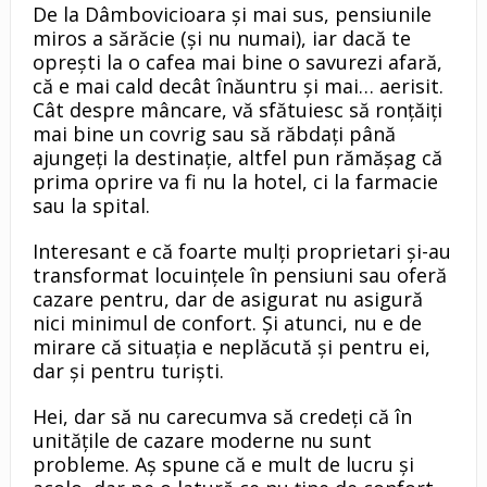
De la Dâmbovicioara şi mai sus, pensiunile
miros a sărăcie (şi nu numai), iar dacă te
opreşti la o cafea mai bine o savurezi afară,
că e mai cald decât înăuntru şi mai… aerisit.
Cât despre mâncare, vă sfătuiesc să ronţăiţi
mai bine un covrig sau să răbdaţi până
ajungeţi la destinaţie, altfel pun rămăşag că
prima oprire va fi nu la hotel, ci la farmacie
sau la spital.
Interesant e că foarte mulţi proprietari şi-au
transformat locuinţele în pensiuni sau oferă
cazare pentru, dar de asigurat nu asigură
nici minimul de confort. Şi atunci, nu e de
mirare că situaţia e neplăcută şi pentru ei,
dar şi pentru turişti.
Hei, dar să nu carecumva să credeţi că în
unităţile de cazare moderne nu sunt
probleme. Aş spune că e mult de lucru şi