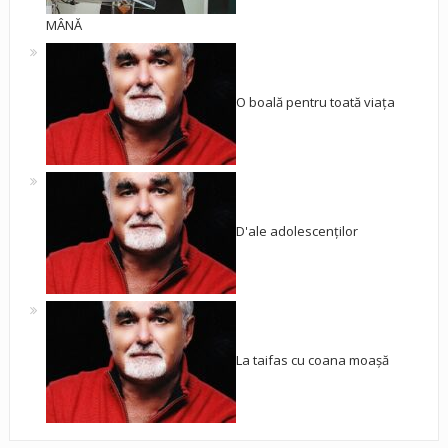
MÂNĂ
O boală pentru toată viața
D'ale adolescenților
La taifas cu coana moașă