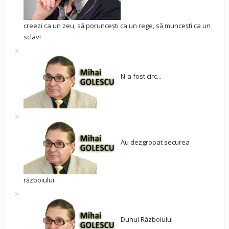
creezi ca un zeu, să poruncești ca un rege, să muncești ca un
sclav!
N-a fost circ...
Au dezgropat securea
războiului
Duhul Războiului