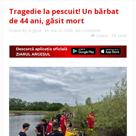
Tragedie la pescuit! Un bărbat
de 44 ani, găsit mort
Posted By:
Argeşul
on:
mai 31, 2026
No Comments
Listare
Email