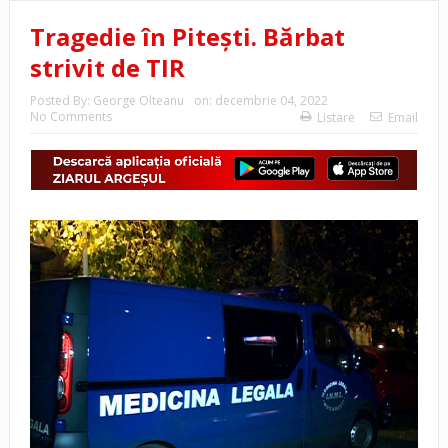
Tragedie în Pitești. Bărbat
strivit de TIR
Posted By:
George Olteanu
on:
decembrie 04, 2022
No Comments
Listare
Email