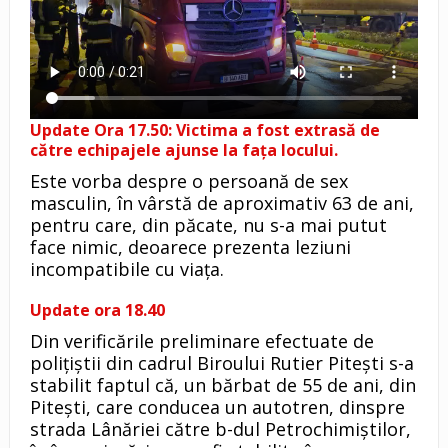
Update Ora 17.50: Victima a fost extrasă de
către echipajele ajunse la fața locului.
Este vorba despre o persoană de sex
masculin, în vârstă de aproximativ 63 de ani,
pentru care, din păcate, nu s-a mai putut
face nimic, deoarece prezenta leziuni
incompatibile cu viața.
Update ora 18.40
Din verificările preliminare efectuate de
polițiștii din cadrul Biroului Rutier Pitești s-a
stabilit faptul că, un bărbat de 55 de ani, din
Pitești, care conducea un autotren, dinspre
strada Lânăriei către b-dul Petrochimiștilor,