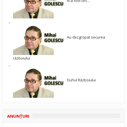
N-a fost circ...
Au dezgropat securea
războiului
Duhul Războiului
ANUNŢURI