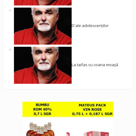
D'ale adolescenților
La taifas cu coana moașă