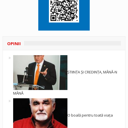
OPINII
ȘTIINȚA ȘI CREDINȚA, MÂNĂ-N
MÂNĂ
O boală pentru toată viața