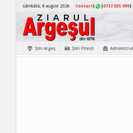
sâmbătă, 8 august 2026
Contact
|
|
0737 035 999
|
Ştiri Argeş
Ştiri Piteşti
Administrat