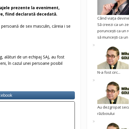
pajele prezente la eveniment,
, fiind declarată decedată.
Când viața devine 
Să creezi ca un ze
persoană de sex masculin, căreia i se
poruncești ca un r
să muncești ca un 
alături de un echipaj SAJ, au fost
eni, în cazul unei persoane posibil
N-a fost circ...
acebook
Au dezgropat sec
războiului