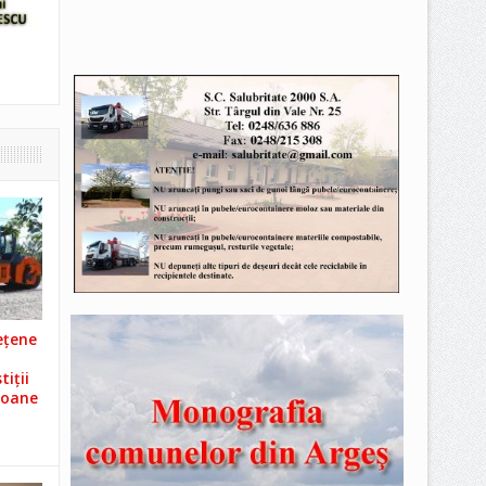
ețene
iții
ioane