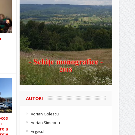
i
AUTORI
Adrian Golescu
ocos
Adrian Simeanu
i
re a
Argeşul
rgie