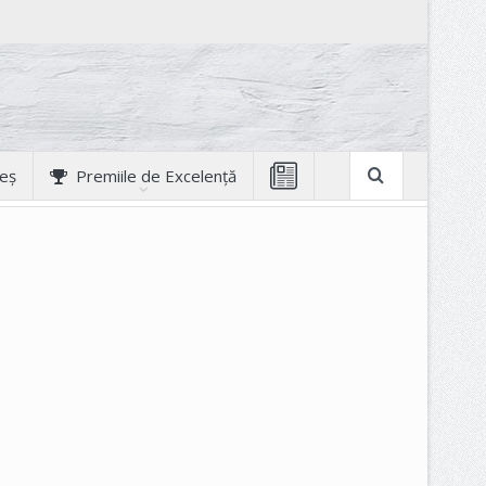
geș
Premiile de Excelență