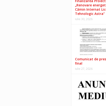
Finalizarea Proiect
„Renovare energet
Cămin Internat Lic
Tehnologic Astra”
iulie 30, 2026
Comunicat de pre
final
iulie 27, 2026