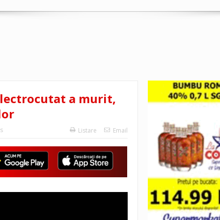
lectrocutat a murit,
lor
s
Listare
Email