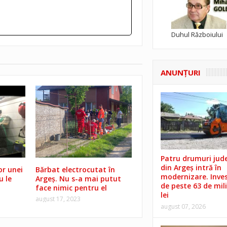
Duhul Războiului
ANUNŢURI
Patru drumuri jud
din Argeș intră în
or unei
Bărbat electrocutat în
modernizare. Invest
u le
Argeș. Nu s-a mai putut
de peste 63 de mil
face nimic pentru el
lei
august 17, 2023
august 07, 2026