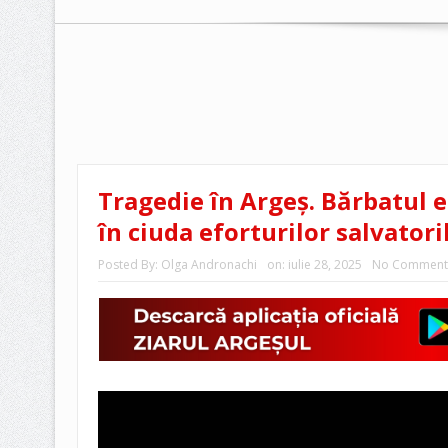
Tragedie în Argeș. Bărbatul e
în ciuda eforturilor salvatori
Posted By:
Olga Andronachi
on:
iulie 28, 2025
No Comment