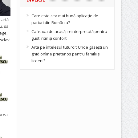
Care este cea mai bună aplicație de
artă:
pariuri din România?
u, să
Cafeaua de acasă, reinterpretată pentru
ege,
gust, ritm și confort
sclav!
Arta pe înțelesul tuturor: Unde găsești un
ghid online prietenos pentru familii și
liceeni?
urea