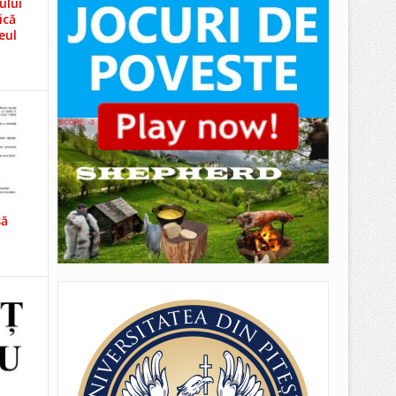
ului
ică
eul
să