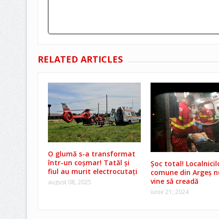
RELATED ARTICLES
O glumă s-a transformat
într-un coșmar! Tatăl și
Șoc total! Localnicil
fiul au murit electrocutați
comune din Argeș n
vine să creadă
august 08, 2025
iunie 21, 2024