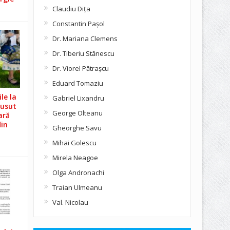
Claudiu Diţa
Constantin Pașol
Dr. Mariana Clemens
Dr. Tiberiu Stănescu
Dr. Viorel Pătraşcu
Eduard Tomaziu
le la
Gabriel Lixandru
Cusut
George Olteanu
ară
din
Gheorghe Savu
Mihai Golescu
Mirela Neagoe
Olga Andronachi
Traian Ulmeanu
Val. Nicolau