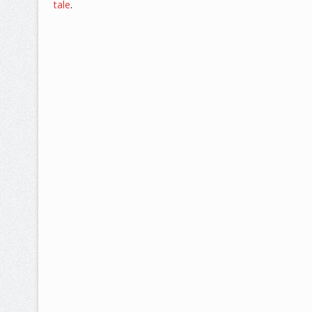
tale
.