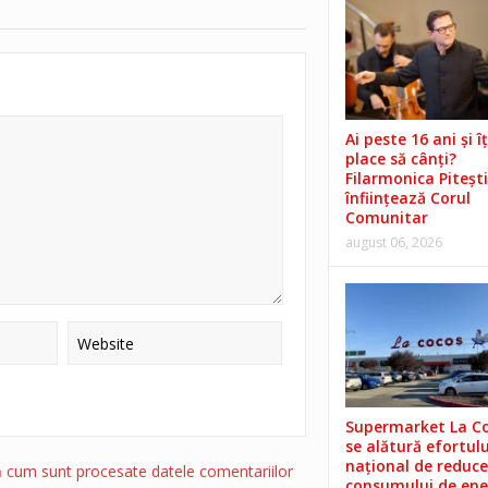
Ai peste 16 ani și îț
place să cânți?
Filarmonica Pitești
înființează Corul
Comunitar
august 06, 2026
Supermarket La C
se alătură efortulu
național de reduce
ă cum sunt procesate datele comentariilor
consumului de ene