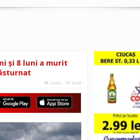
ni și 8 luni a murit
răsturnat
Listare
Email