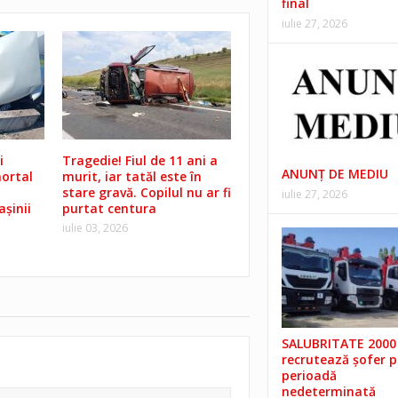
final
iulie 27, 2026
i
Tragedie! Fiul de 11 ani a
ANUNŢ DE MEDIU
ortal
murit, iar tatăl este în
stare gravă. Copilul nu ar fi
iulie 27, 2026
șinii
purtat centura
iulie 03, 2026
SALUBRITATE 2000 
recrutează șofer 
perioadă
nedeterminată