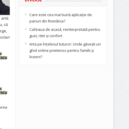
Care este cea mai bună aplicație de
artă:
pariuri din România?
u, să
Cafeaua de acasă, reinterpretată pentru
ege,
gust, ritm și confort
sclav!
Arta pe înțelesul tuturor: Unde găsești un
ghid online prietenos pentru familii și
liceeni?
urea