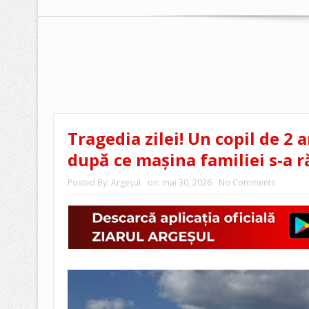
Tragedia zilei! Un copil de 2 a
după ce mașina familiei s-a 
Posted By:
Argeşul
on:
mai 30, 2026
No Comments