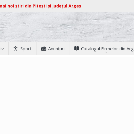
ai noi știri din Pitești și județul Argeș
iv
Sport
Anunţuri
Catalogul Firmelor din Ar