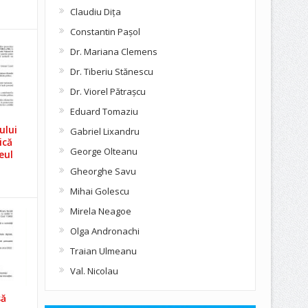
Claudiu Diţa
Constantin Pașol
Dr. Mariana Clemens
Dr. Tiberiu Stănescu
Dr. Viorel Pătraşcu
Eduard Tomaziu
ului
Gabriel Lixandru
ică
George Olteanu
eul
Gheorghe Savu
Mihai Golescu
Mirela Neagoe
Olga Andronachi
Traian Ulmeanu
Val. Nicolau
să