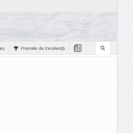
geș
Premiile de Excelență