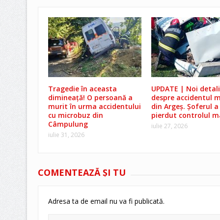
Tragedie în aceasta
UPDATE | Noi detali
dimineață! O persoană a
despre accidentul m
murit în urma accidentului
din Argeș. Șoferul a
cu microbuz din
pierdut controlul ma
Câmpulung
iulie 27, 2026
iulie 31, 2026
COMENTEAZĂ ŞI TU
Adresa ta de email nu va fi publicată.