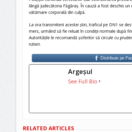
lângă Judecătoria Făgăraș. În cauză a fost deschis un 
vătămare corporală din culpă.
La ora transmiterii acestei știri, traficul pe DN1 se de
mers, urmând să fie reluat în condiții normale după final
Autoritățile le recomandă șoferilor să circule cu prudență
rutieri.
Distribuie pe F
Argeşul
See Full Bio
RELATED ARTICLES