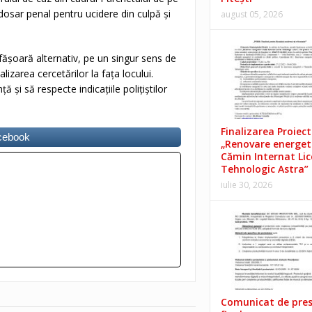
dosar penal pentru ucidere din culpă și
august 05, 2026
sfășoară alternativ, pe un singur sens de
izarea cercetărilor la fața locului.
 și să respecte indicațiile polițiștilor
Finalizarea Proiect
acebook
„Renovare energet
Cămin Internat Lic
Tehnologic Astra”
iulie 30, 2026
Comunicat de pre