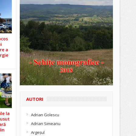
ocos
i
re a
rgie
AUTORI
le la
Adrian Golescu
Cusut
Adrian Simeanu
ară
din
Argeşul