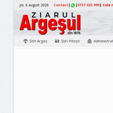
joi, 6 august 2026
Contact
|
|
0737 035 999
|
Cele m
Ştiri Argeş
Ştiri Piteşti
Administrat