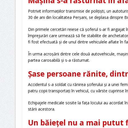
Mașina s-a răsturnat în afa
Potrivit informațiilor transmise de polițiști, un autotu
30 de ani din localitatea Perșani, se deplasa dinspre B
Din primele cercetări reiese că șoferul s-ar fi angajat 
împrejurări care urmează să fie stabilite de anchetator
fi fost efectuată și de unul dintre vehiculele aflate în fa
În urma acroșării dintre cele două autovehicule, maș
partea carosabilă și s-a răsturnat.
Șase persoane rănite, dintr
Accidentul s-a soldat cu rănirea șoferului și a unei fem
patru copii transportați în vehicul, cu vârste cuprinse înt
Echipajele medicale sosite la fața locului au acordat îng
stării acestora.
Un băiețel nu a mai putut f