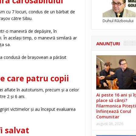
ra carosabilului
rism cu 7 locuri, condus de un bărbat de
rașov către Sibiu.
Duhul Războiului
într-o manevră de depășire, în
i. În același timp, o manevră similară ar
ANUNŢURI
ța sa.
ina condusă de brașovean a părăsit
e care patru copii
ei aflate în autoturism, precum și a celor
Ai peste 16 ani și îț
re 2 și 6 ani.
place să cânți?
Filarmonica Pitești
rijiri victimelor și au început evaluarea
înființează Corul
Comunitar
august 06, 2026
i salvat