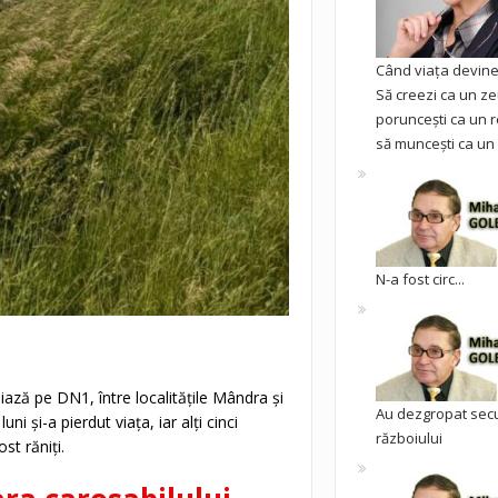
Când viața devine 
Să creezi ca un ze
poruncești ca un r
să muncești ca un 
N-a fost circ...
ază pe DN1, între localitățile Mândra și
Au dezgropat sec
ni și-a pierdut viața, iar alți cinci
războiului
st răniți.