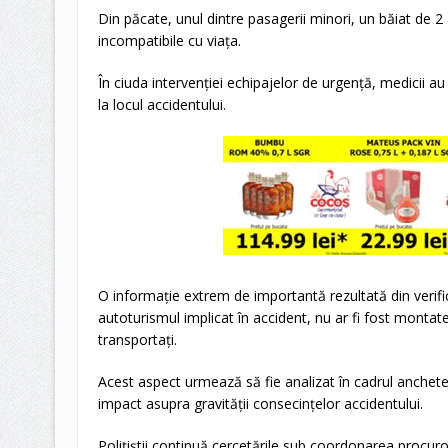
Din păcate, unul dintre pasagerii minori, un băiat de 2 an
incompatibile cu viața.
În ciuda intervenției echipajelor de urgență, medicii au
la locul accidentului.
O informație extrem de importantă rezultată din verific
autoturismul implicat în accident, nu ar fi fost montat
transportați.
Acest aspect urmează să fie analizat în cadrul anchetei
impact asupra gravității consecințelor accidentului.
Polițiștii continuă cercetările sub coordonarea procuro