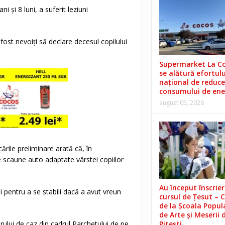
i și 8 luni, a suferit leziuni
 fost nevoiți să declare decesul copilului
Supermarket La C
se alătură efortulu
național de reduce
consumului de ene
august 05, 2026
ările preliminare arată că, în
e scaune auto adaptate vârstei copiilor
Au început înscrieri
 pentru a se stabili dacă a avut vreun
cursul de Țesut – 
de la Școala Popul
de Arte și Meserii 
rului de caz din cadrul Parchetului de pe
Pitești