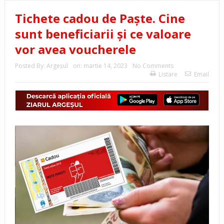
Tichete cadou de Paște. Cine
sunt beneficiarii și ce valoare
vor avea voucherele
Posted By:
Argeşul
on:
martie 14, 2023
No Comments
Listare
Email