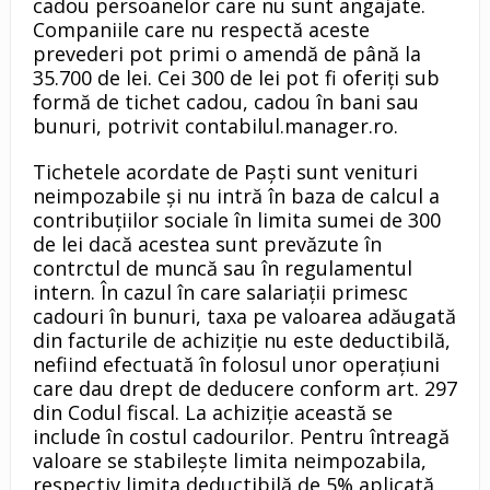
cadou persoanelor care nu sunt angajate.
Companiile care nu respectă aceste
prevederi pot primi o amendă de până la
35.700 de lei. Cei 300 de lei pot fi oferiți sub
formă de tichet cadou, cadou în bani sau
bunuri, potrivit contabilul.manager.ro.
Tichetele acordate de Paști sunt venituri
neimpozabile și nu intră în baza de calcul a
contribuțiilor sociale în limita sumei de 300
de lei dacă acestea sunt prevăzute în
contrctul de muncă sau în regulamentul
intern. În cazul în care salariații primesc
cadouri în bunuri, taxa pe valoarea adăugată
din facturile de achiziție nu este deductibilă,
nefiind efectuată în folosul unor operațiuni
care dau drept de deducere conform art. 297
din Codul fiscal. La achiziție această se
include în costul cadourilor. Pentru întreagă
valoare se stabilește limita neimpozabila,
respectiv limita deductibilă de 5% aplicată