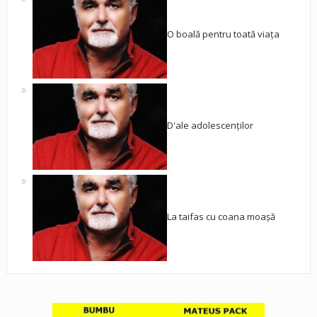
O boală pentru toată viața
D'ale adolescenților
La taifas cu coana moașă