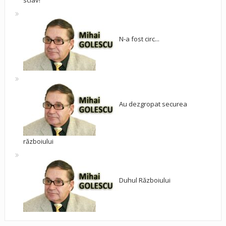
sclav!
N-a fost circ...
Au dezgropat securea
războiului
Duhul Războiului