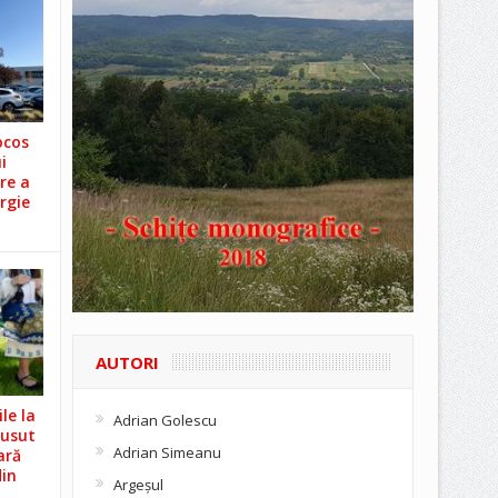
ocos
i
re a
rgie
AUTORI
le la
Adrian Golescu
Cusut
Adrian Simeanu
ară
din
Argeşul