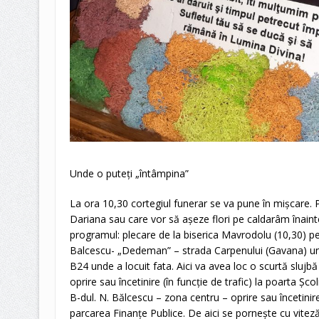
Unde o puteți „întâmpina”
La ora 10,30 cortegiul funerar se va pune în mișcare. P
Dariana sau care vor să așeze flori pe caldarâm înaintea
programul: plecare de la biserica Mavrodolu (10,30) pe t
Balcescu- „Dedeman” – strada Carpenului (Gavana) un
B24 unde a locuit fata. Aici va avea loc o scurtă slujb
oprire sau încetinire (în funcție de trafic) la poarta Șc
B-dul. N. Bălcescu – zona centru – oprire sau încetinire 
parcarea Finanțe Publice. De aici se pornește cu vit