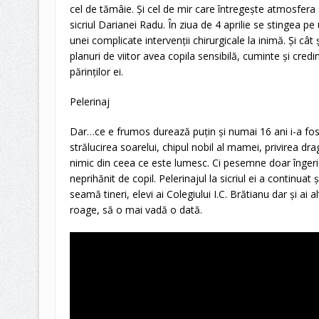
cel de tămâie. Și cel de mir care întregește atmosfera 
sicriul Darianei Radu. În ziua de 4 aprilie se stingea pe
unei complicate intervenții chirurgicale la inimă. Și cât ș
planuri de viitor avea copila sensibilă, cuminte și cred
părinților ei.
Pelerinaj
Dar…ce e frumos durează puțin și numai 16 ani i-a fost
strălucirea soarelui, chipul nobil al mamei, privirea d
nimic din ceea ce este lumesc. Ci pesemne doar îngeri î
neprihănit de copil. Pelerinajul la sicriul ei a continua
seamă tineri, elevi ai Colegiului I.C. Brătianu dar și ai 
roage, să o mai vadă o dată.