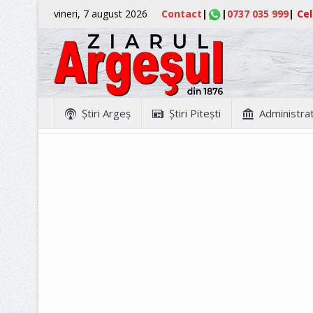
vineri, 7 august 2026
Contact
|
|
0737 035 999
|
Cel
Ştiri Argeş
Ştiri Piteşti
Administrat