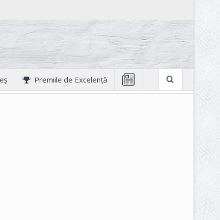
geș
Premiile de Excelență