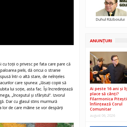
Duhul Războiului
ANUNŢURI
i cu toții o privesc pe fata care pare că
aloarea pielii, dă oricui o stranie
pusă într-o altă stare, de neînțeles
acurilor care spunea: „lăsați copiii să
Ai peste 16 ani și îț
bita lui soție, asta fac. Își încredințează
place să cânți?
mega, „începutul și sfârșitul”. Izvorul
Filarmonica Pitești
ngă. Dar cu glasul stins murmură
înființează Corul
a lor de care mâine se vor despărți
Comunitar
august 06, 2026