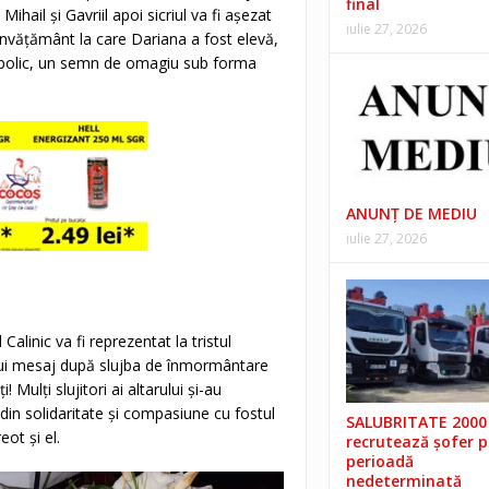
final
hail și Gavriil apoi sicriul va fi așezat
iulie 27, 2026
e învățământ la care Dariana a fost elevă,
simbolic, un semn de omagiu sub forma
ANUNŢ DE MEDIU
iulie 27, 2026
 Calinic va fi reprezentat la tristul
unui mesaj după slujba de înmormântare
Mulți slujitori ai altarului și-au
din solidaritate și compasiune cu fostul
SALUBRITATE 2000 
ot și el.
recrutează șofer 
perioadă
nedeterminată