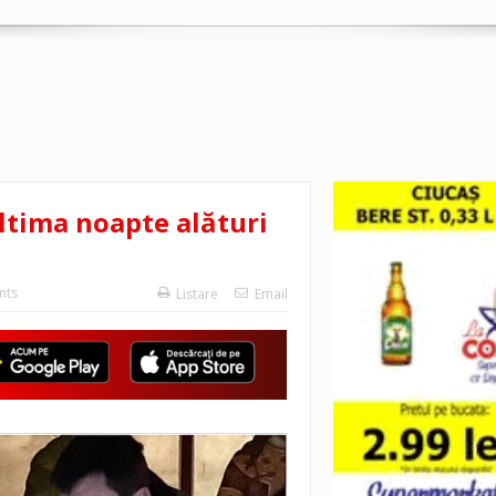
 ultima noapte alături
nts
Listare
Email