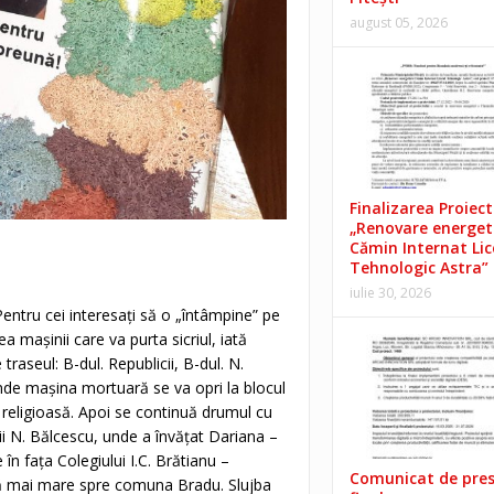
august 05, 2026
Finalizarea Proiect
„Renovare energet
Cămin Internat Lic
Tehnologic Astra”
iulie 30, 2026
entru cei interesați să o „întâmpine” pe
 mașinii care va purta sicriul, iată
raseul: B-dul. Republicii, B-dul. N.
de mașina mortuară se va opri la blocul
ă religioasă. Apoi se continuă drumul cu
olii N. Bălcescu, unde a învățat Dariana –
în fața Colegiului I.C. Brătianu –
Comunicat de pre
eză mai mare spre comuna Bradu. Slujba