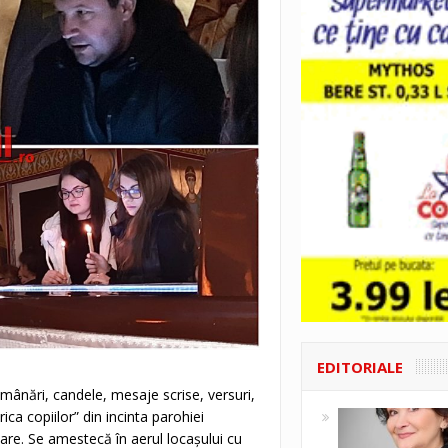
EDITORIALE
umânări, candele, mesaje scrise, versuri,
ica copiilor” din incinta parohiei
are. Se amestecă în aerul locașului cu