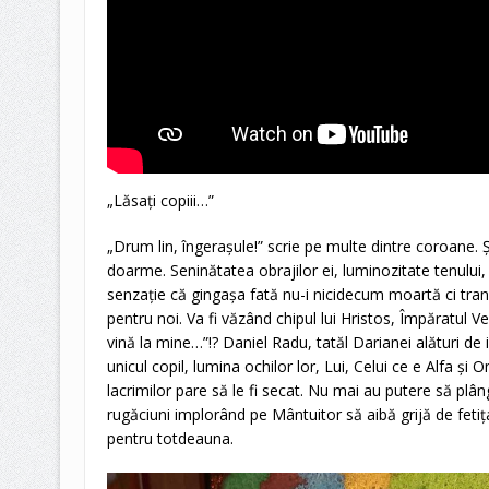
„Lăsați copiii…”
„Drum lin, îngerașule!” scrie pe multe dintre coroane. Ș
doarme. Seninătatea obrajilor ei, luminozitate tenului, p
senzație că gingașa fată nu-i nicidecum moartă ci trans
pentru noi. Va fi văzând chipul lui Hristos, Împăratul Ve
vină la mine…”!? Daniel Radu, tatăl Darianei alături de iu
unicul copil, lumina ochilor lor, Lui, Celui ce e Alfa și O
lacrimilor pare să le fi secat. Nu mai au putere să plâ
rugăciuni implorând pe Mântuitor să aibă grijă de fetiț
pentru totdeauna.