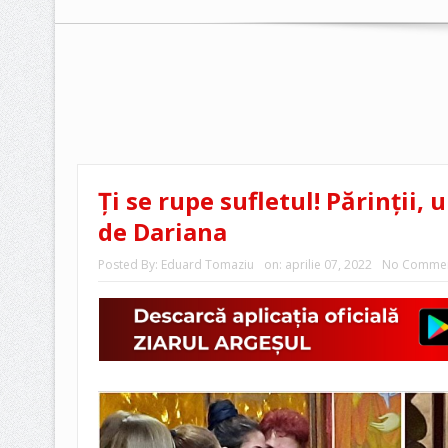
Ți se rupe sufletul! Părinții,
de Dariana
Posted By:
Eduard Tomaziu
on:
aprilie 07, 2022
No Comme