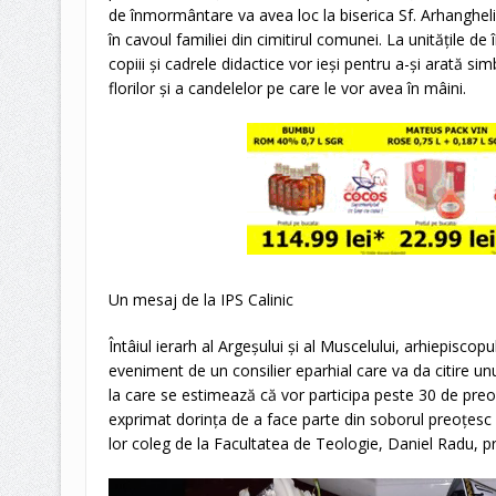
de înmormântare va avea loc la biserica Sf. Arhangheli Mi
în cavoul familiei din cimitirul comunei. La unitățile d
copiii și cadrele didactice vor ieși pentru a-și arată 
florilor și a candelelor pe care le vor avea în mâini.
Un mesaj de la IPS Calinic
Întâiul ierarh al Argeșului și al Muscelului, arhiepiscopul
eveniment de un consilier eparhial care va da citire 
la care se estimează că vor participa peste 30 de preoți! 
exprimat dorința de a face parte din soborul preoțesc 
lor coleg de la Facultatea de Teologie, Daniel Radu, pre