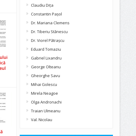
Claudiu Diţa
Constantin Pașol
Dr. Mariana Clemens
Dr. Tiberiu Stănescu
Dr. Viorel Pătraşcu
Eduard Tomaziu
ului
Gabriel Lixandru
ică
George Olteanu
eul
Gheorghe Savu
Mihai Golescu
Mirela Neagoe
Olga Andronachi
Traian Ulmeanu
Val. Nicolau
să