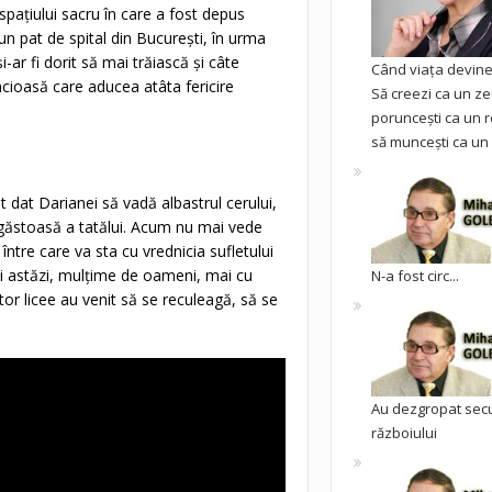
spațiului sacru în care a fost depus
 un pat de spital din București, în urma
i-ar fi dorit să mai trăiască și câte
Când viața devine 
incioasă care aducea atâta fericire
Să creezi ca un ze
poruncești ca un r
să muncești ca un 
 dat Darianei să vadă albastrul cerului,
ragăstoasă a tatălui. Acum nu mai vede
ntre care va sta cu vrednicia sufletului
t și astăzi, mulțime de oameni, mai cu
N-a fost circ...
altor licee au venit să se reculeagă, să se
Au dezgropat sec
războiului