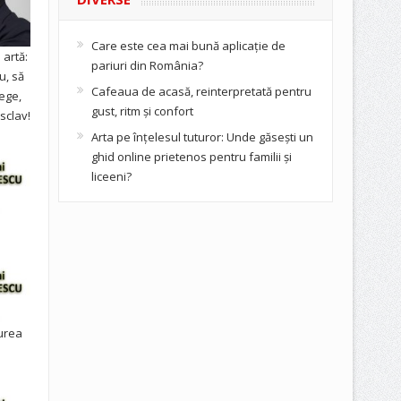
Care este cea mai bună aplicație de
artă:
pariuri din România?
u, să
Cafeaua de acasă, reinterpretată pentru
ege,
gust, ritm și confort
sclav!
Arta pe înțelesul tuturor: Unde găsești un
ghid online prietenos pentru familii și
liceeni?
urea