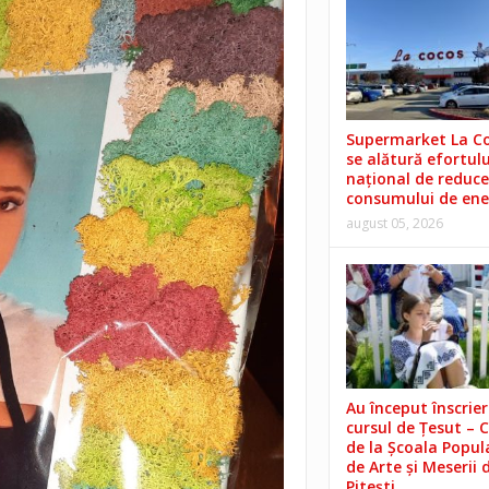
Supermarket La C
se alătură efortulu
național de reduce
consumului de ene
august 05, 2026
Au început înscrieri
cursul de Țesut – 
de la Școala Popul
de Arte și Meserii 
Pitești