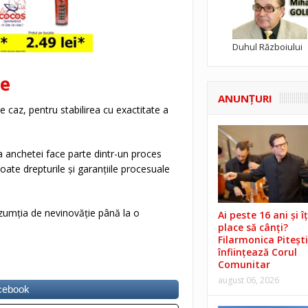
Duhul Războiului
re
ANUNŢURI
 caz, pentru stabilirea cu exactitate a
a anchetei face parte dintr-un proces
oate drepturile și garanțiile procesuale
umția de nevinovăție până la o
Ai peste 16 ani și îț
place să cânți?
Filarmonica Pitești
înființează Corul
Comunitar
august 06, 2026
acebook