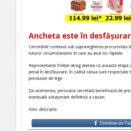
Ancheta este în desfășura
Cercetările continuă sub supravegherea procurorului de
tuturor circumstanțelor în care au avut loc faptele.
Reprezentanții Poliției atrag atenția că această etapă 
penal în desfășurare, în cadrul căruia sunt respectate t
prevăzute de lege.
De asemenea, persoana cercetată beneficiază de prez
eventuală soluționare definitivă a cauzei.
Foto: descriptiv
Distribuie pe F