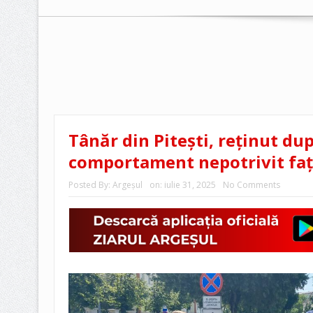
Tânăr din Pitești, reținut du
comportament nepotrivit față
Posted By:
Argeşul
on:
iulie 31, 2025
No Comments