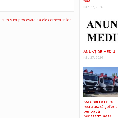
final
iulie 27, 2026
ă cum sunt procesate datele comentariilor
ANUNŢ DE MEDIU
iulie 27, 2026
SALUBRITATE 2000 
recrutează șofer 
perioadă
nedeterminată