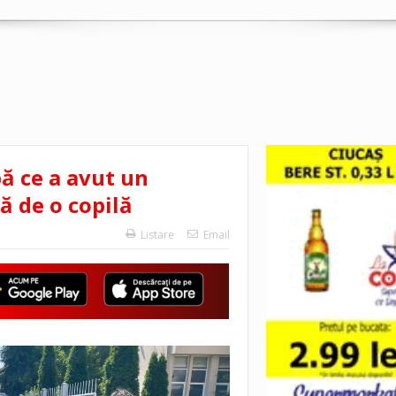
pă ce a avut un
 de o copilă
Listare
Email