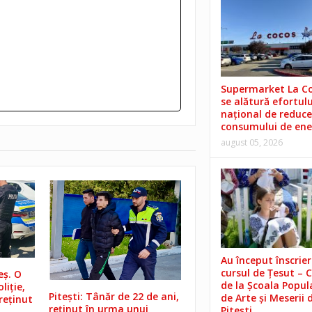
Supermarket La C
se alătură efortulu
național de reduce
consumului de ene
august 05, 2026
Au început înscrieri
cursul de Țesut – 
eș. O
de la Școala Popul
liție,
Pitești: Tânăr de 22 de ani,
de Arte și Meserii 
 reținut
reținut în urma unui
Pitești