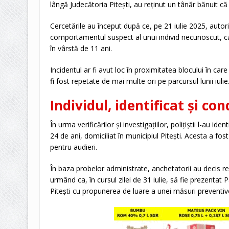
lângă Judecătoria Pitești, au reținut un tânăr bănuit că 
Cercetările au început după ce, pe 21 iulie 2025, autorit
comportamentul suspect al unui individ necunoscut, care
în vârstă de 11 ani.
Incidentul ar fi avut loc în proximitatea blocului în care 
fi fost repetate de mai multe ori pe parcursul lunii iulie
Individul, identificat și con
În urma verificărilor și investigațiilor, polițiștii l-au id
24 de ani, domiciliat în municipiul Pitești. Acesta a fost
pentru audieri.
În baza probelor administrate, anchetatorii au decis re
urmând ca, în cursul zilei de 31 iulie, să fie prezentat
Pitești cu propunerea de luare a unei măsuri preventiv