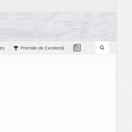
geș
Premiile de Excelență