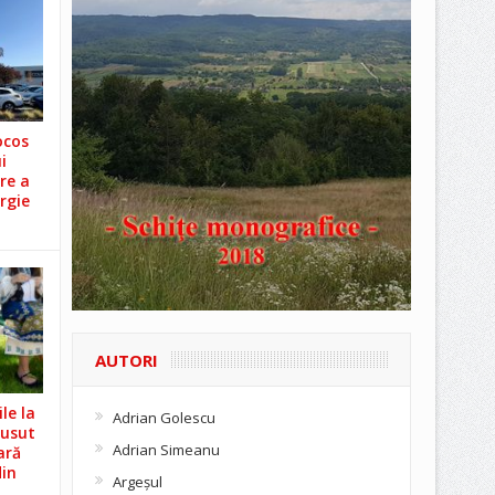
ocos
i
re a
rgie
AUTORI
le la
Adrian Golescu
Cusut
Adrian Simeanu
ară
din
Argeşul