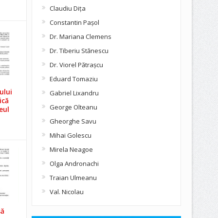
Claudiu Diţa
Constantin Pașol
Dr. Mariana Clemens
Dr. Tiberiu Stănescu
Dr. Viorel Pătraşcu
Eduard Tomaziu
ului
Gabriel Lixandru
ică
George Olteanu
eul
Gheorghe Savu
Mihai Golescu
Mirela Neagoe
Olga Andronachi
Traian Ulmeanu
Val. Nicolau
să