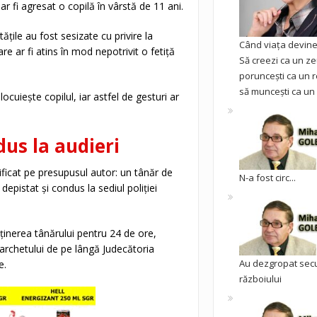
ar fi agresat o copilă în vârstă de 11 ani.
ățile au fost sesizate cu privire la
Când viața devine 
 ar fi atins în mod nepotrivit o fetiță
Să creezi ca un ze
poruncești ca un r
să muncești ca un 
locuiește copilul, iar astfel de gesturi ar
.
dus la audieri
entificat pe presupusul autor: un tânăr de
N-a fost circ...
 depistat și condus la sediul poliției
ținerea tânărului pentru 24 de ore,
 Parchetului de pe lângă Judecătoria
Au dezgropat sec
e.
războiului