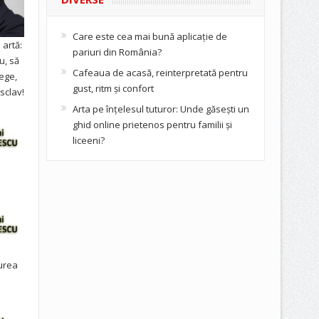
Care este cea mai bună aplicație de
artă:
pariuri din România?
u, să
Cafeaua de acasă, reinterpretată pentru
ege,
gust, ritm și confort
sclav!
Arta pe înțelesul tuturor: Unde găsești un
ghid online prietenos pentru familii și
liceeni?
urea