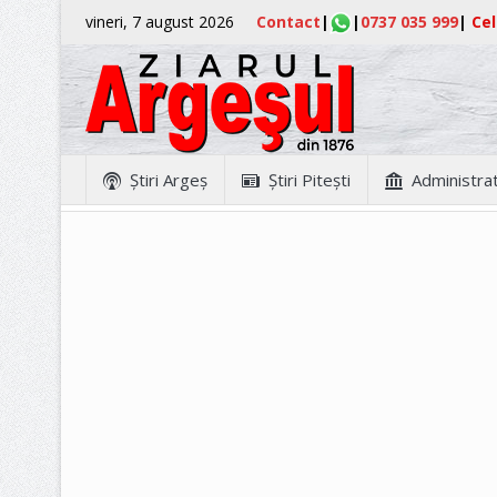
vineri, 7 august 2026
Contact
|
|
0737 035 999
|
Cel
Ştiri Argeş
Ştiri Piteşti
Administrat