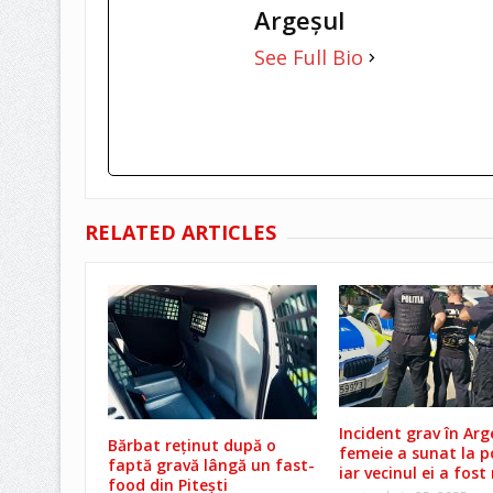
Argeşul
See Full Bio
RELATED ARTICLES
Incident grav în Arg
Bărbat reținut după o
femeie a sunat la po
faptă gravă lângă un fast-
iar vecinul ei a fost
food din Pitești