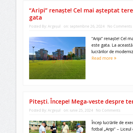
“Aripi” renaște! Cel mai așteptat tere
gata
Posted By:
Argeşul
on:
septembrie 26, 2024
No Comments
“Aripi” renaște! Cel ma
este gata. La această 
lucrărilor de moderniza
Read more
Pitești. Începe! Mega-veste despre te
Posted By:
Argeşul
on:
iunie 25, 2024
No Comments
Încep lucrările de ex
fotbal „Aripi” – Liceul