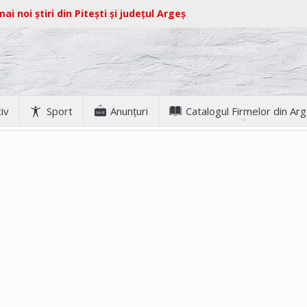
ai noi știri din Pitești și județul Argeș
iv
Sport
Anunţuri
Catalogul Firmelor din Ar