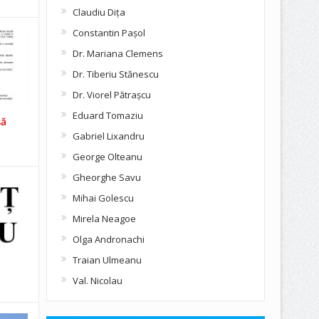
Claudiu Diţa
Constantin Pașol
Dr. Mariana Clemens
Dr. Tiberiu Stănescu
Dr. Viorel Pătraşcu
Eduard Tomaziu
să
Gabriel Lixandru
George Olteanu
Gheorghe Savu
Mihai Golescu
Mirela Neagoe
Olga Andronachi
Traian Ulmeanu
Val. Nicolau