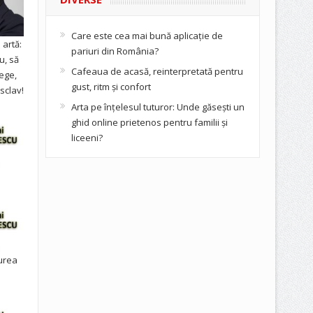
Care este cea mai bună aplicație de
artă:
pariuri din România?
u, să
Cafeaua de acasă, reinterpretată pentru
ege,
gust, ritm și confort
sclav!
Arta pe înțelesul tuturor: Unde găsești un
ghid online prietenos pentru familii și
liceeni?
urea