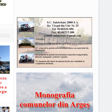
ocos
i
re a
rgie