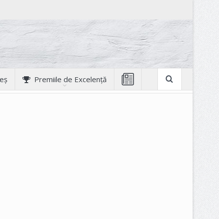
geș
Premiile de Excelență