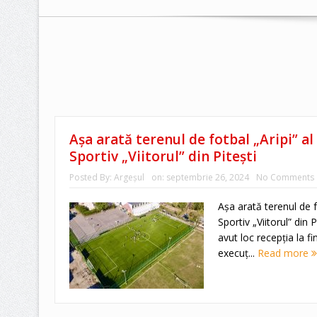
Așa arată terenul de fotbal „Aripi” a
Sportiv „Viitorul” din Pitești
Posted By:
Argeşul
on:
septembrie 26, 2024
No Comments
Așa arată terenul de f
Sportiv „Viitorul” din 
avut loc recepția la fi
execuț...
Read more