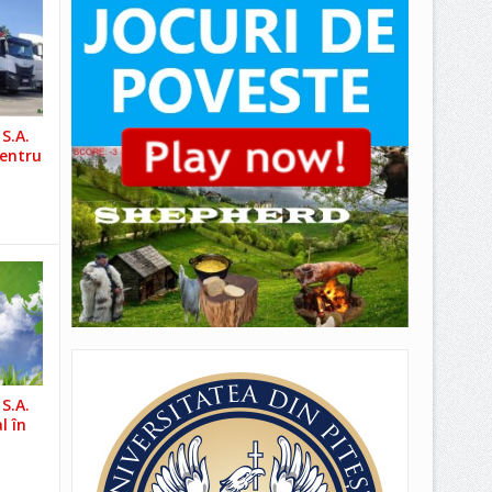
S.A.
pentru
S.A.
l în