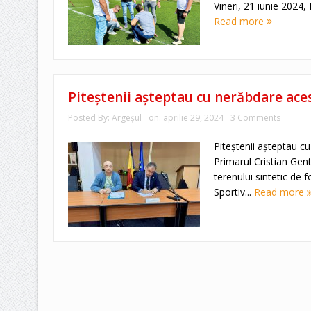
Vineri, 21 iunie 2024, 
Read more
Piteștenii așteptau cu nerăbdare acest
Posted By:
Argeşul
on:
aprilie 29, 2024
3 Comments
Piteștenii așteptau cu
Primarul Cristian Gen
terenului sintetic de f
Sportiv...
Read more