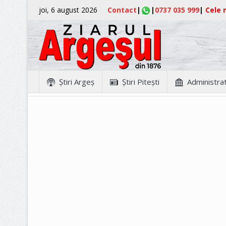
joi, 6 august 2026
Contact
|
|
0737 035 999
|
Cele m
Ştiri Argeş
Ştiri Piteşti
Administrat