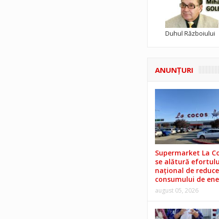
Duhul Războiului
ANUNŢURI
Supermarket La C
se alătură efortulu
național de reduce
consumului de ene
august 05, 2026