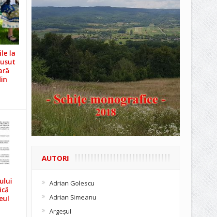
le la
Cusut
ară
din
AUTORI
ului
Adrian Golescu
ică
Adrian Simeanu
eul
Argeşul