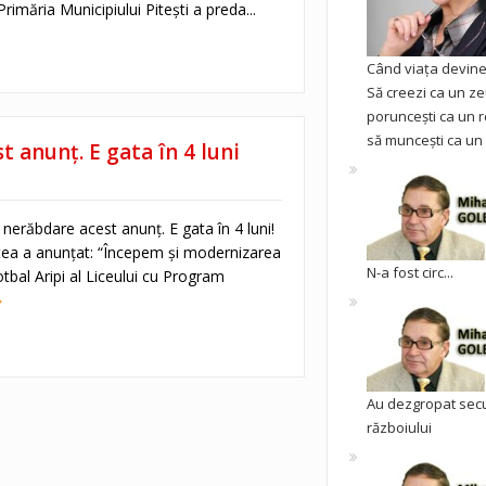
Primăria Municipiului Pitești a preda...
Când viața devine 
Să creezi ca un ze
poruncești ca un r
să muncești ca un 
 anunț. E gata în 4 luni
 nerăbdare acest anunț. E gata în 4 luni!
tea a anunțat: “Începem și modernizarea
N-a fost circ...
otbal Aripi al Liceului cu Program
Au dezgropat sec
războiului