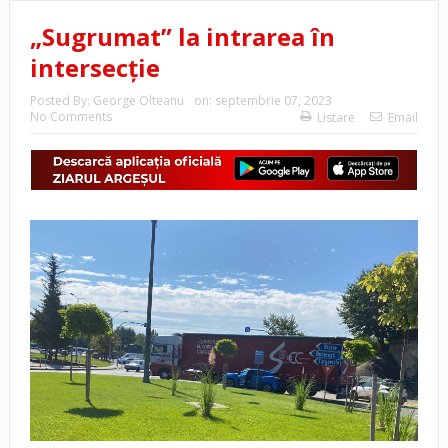
„Sugrumat” la intrarea în
intersecţie
Posted By:
George Olteanu
on:
septembrie 07, 2023
No Comments
Listare
Email