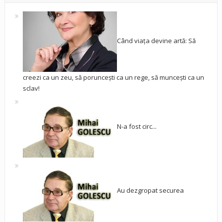
Când viața devine artă: Să
creezi ca un zeu, să poruncești ca un rege, să muncești ca un
sclav!
N-a fost circ...
Au dezgropat securea