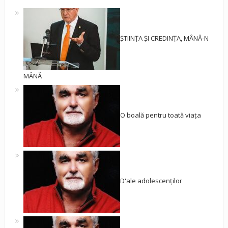
ȘTIINȚA ȘI CREDINȚA, MÂNĂ-N
MÂNĂ
O boală pentru toată viața
D'ale adolescenților