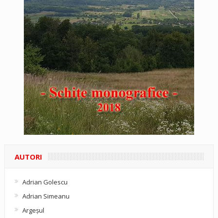
AUTORI
Adrian Golescu
Adrian Simeanu
Argeşul