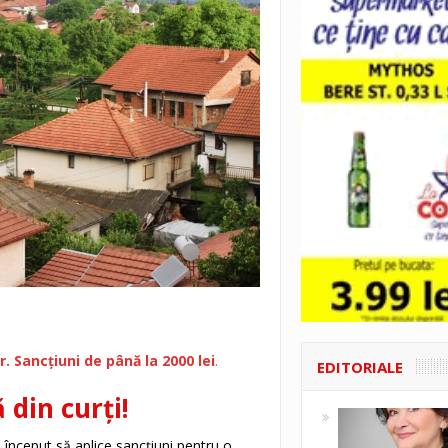
r. Sancțiuni de până la 2000 lei
.
EDITORIALE
 din curți!
 început să aplice sancțiuni pentru o