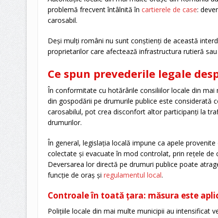
problemă frecvent întâlnită în
cartierele de case
: dever
carosabil.
Deși mulți români nu sunt conștienți de această interd
proprietarilor care afectează infrastructura rutieră sau 
Ce spun prevederile legale desp
În conformitate cu hotărârile consiliilor locale din mai
din gospodării pe drumurile publice este considerată c
carosabilul, pot crea disconfort altor participanți la tra
drumurilor.
În general, legislația locală impune ca apele provenite d
colectate și evacuate în mod controlat, prin rețele de 
Deversarea lor directă pe drumuri publice poate atrage 
funcție de oraș și
regulamentul local
.
Controale în toată țara: măsura este apli
Polițiile locale din mai multe municipii au intensificat ve