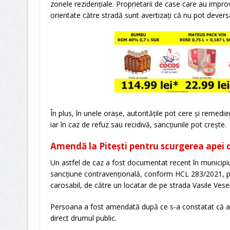
zonele rezidențiale. Proprietarii de case care au impro
orientate către stradă sunt avertizați că nu pot devers
În plus, în unele orașe, autoritățile pot cere și remedi
iar în caz de refuz sau recidivă, sancțiunile pot crește.
Amendă la Pitești pentru scurgerea apei 
Un astfel de caz a fost documentat recent în municipiul 
sancțiune contravențională, conform HCL 283/2021, pe
carosabil, de către un locatar de pe strada Vasile Vese
Persoana a fost amendată după ce s-a constatat că a
direct drumul public.