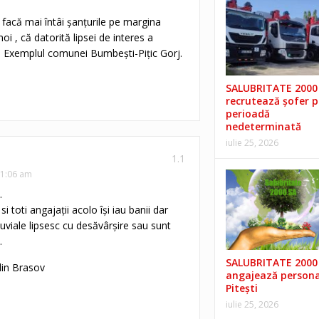
ă facă mai întâi șanțurile pe margina
i , că datorită lipsei de interes a
r . Exemplul comunei Bumbești-Pițic Gorj.
SALUBRITATE 2000 
recrutează șofer 
perioadă
nedeterminată
iulie 25, 2026
1.1
11:06 am
.
si toti angajații acolo își iau banii dar
luviale lipsesc cu desăvârșire sau sunt
.
SALUBRITATE 2000 
din Brasov
angajează persona
Pitești
iulie 25, 2026