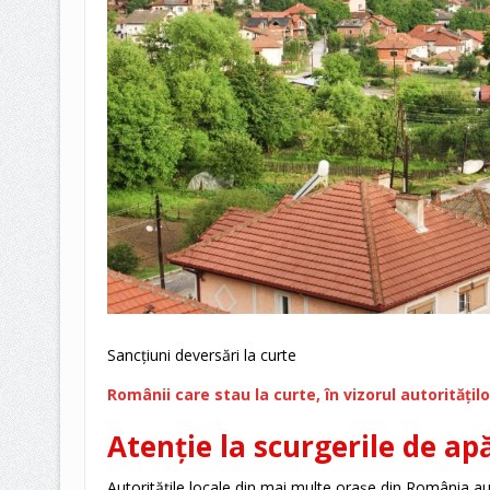
Sancțiuni deversări la curte
Românii care stau la curte, în vizorul autoritățilo
Atenție la scurgerile de apă
Autoritățile locale din mai multe orașe din România au