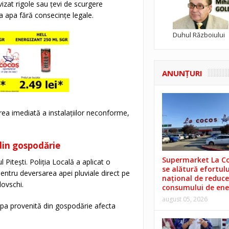
vizat rigole sau țevi de scurgere
a apa fără consecințe legale.
Duhul Războiului
ANUNŢURI
erea imediată a instalațiilor neconforme,
din gospodărie
Supermarket La C
Pitești. Poliția Locală a aplicat o
se alătură efortulu
ntru deversarea apei pluviale direct pe
național de reduce
lovschi.
consumului de ene
august 05, 2026
pa provenită din gospodărie afecta