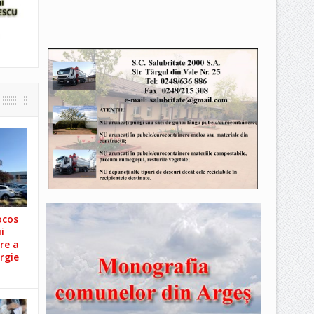
ocos
i
re a
rgie