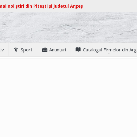
ai noi știri din Pitești și județul Argeș
iv
Sport
Anunţuri
Catalogul Firmelor din Ar