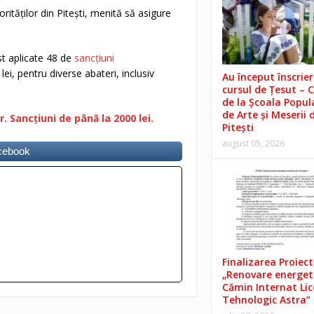
ităților din Pitești, menită să asigure
ost aplicate 48 de
sancțiuni
ei, pentru diverse abateri, inclusiv
Au început înscrieri
cursul de Țesut – 
de la Școala Popul
de Arte și Meserii 
r. Sancțiuni de până la 2000 lei.
Pitești
august 05, 2026
acebook
Finalizarea Proiect
„Renovare energet
Cămin Internat Lic
Tehnologic Astra”