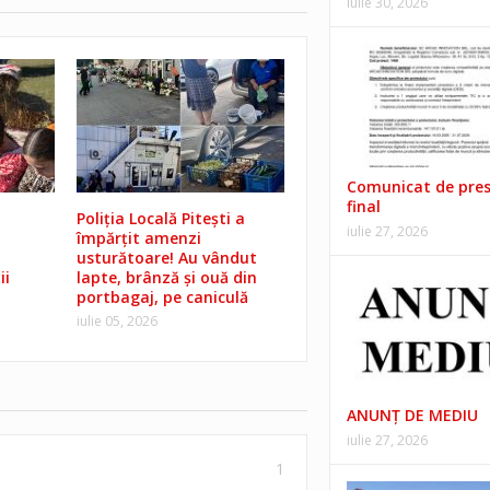
iulie 30, 2026
Comunicat de pre
final
Poliția Locală Pitești a
iulie 27, 2026
împărțit amenzi
usturătoare! Au vândut
ii
lapte, brânză și ouă din
portbagaj, pe caniculă
iulie 05, 2026
ANUNŢ DE MEDIU
iulie 27, 2026
1