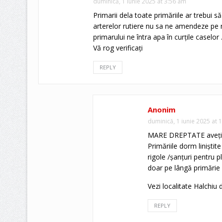
duminică, 1 iunie 2025 at 3:56 am
Primarii dela toate primăriile ar trebui s
arterelor rutiere nu sa ne amendeze pe no
primarului ne întra apa în curțile caselo
Vă rog verificați
REPLY
Anonim
duminică, 1 iunie 2025 at 
MARE DREPTATE aveți
Primăriile dorm liniștite 
rigole /șanțuri pentru p
doar pe lângă primărie 
Vezi localitate Halchiu 
REPLY