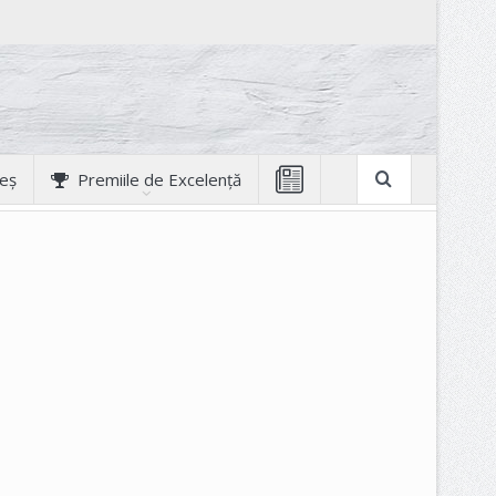
geș
Premiile de Excelență