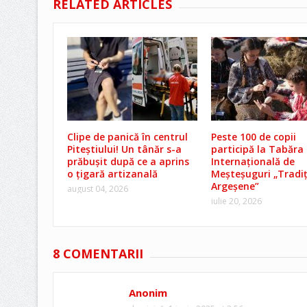
RELATED ARTICLES
Clipe de panică în centrul
Peste 100 de copii
Piteștiului! Un tânăr s-a
participă la Tabăra
prăbușit după ce a aprins
Internațională de
o țigară artizanală
Meșteșuguri „Tradiț
Argeșene”
august 04, 2026
iulie 20, 2026
8 COMENTARII
Anonim