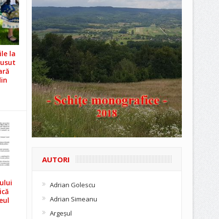
le la
Cusut
ară
din
AUTORI
ului
Adrian Golescu
ică
Adrian Simeanu
eul
Argeşul