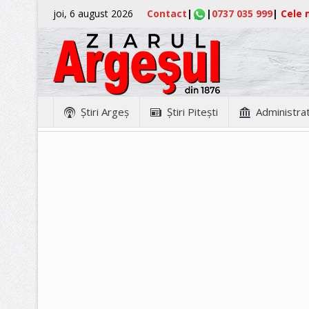
joi, 6 august 2026
Contact
|
|
0737 035 999
|
Cele m
Ştiri Argeş
Ştiri Piteşti
Administrat