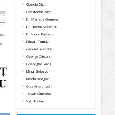
Claudiu Diţa
Constantin Pașol
Dr. Mariana Clemens
Dr. Tiberiu Stănescu
Dr. Viorel Pătraşcu
Eduard Tomaziu
să
Gabriel Lixandru
George Olteanu
Gheorghe Savu
Mihai Golescu
Mirela Neagoe
Olga Andronachi
Traian Ulmeanu
Val. Nicolau