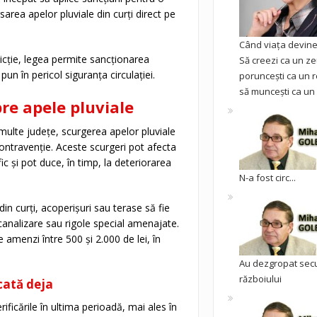
sarea apelor pluviale din curți direct pe
Când viața devine 
icție, legea permite sancționarea
Să creezi ca un ze
pun în pericol siguranța circulației.
poruncești ca un r
să muncești ca un 
re apele pluviale
 multe județe, scurgerea apelor pluviale
ontravenție. Aceste scurgeri pot afecta
fic și pot duce, în timp, la deteriorarea
N-a fost circ...
in curți, acoperișuri sau terase să fie
canalizare sau rigole special amenajate.
amenzi între 500 și 2.000 de lei, în
Au dezgropat sec
războiului
cată deja
rificările în ultima perioadă, mai ales în