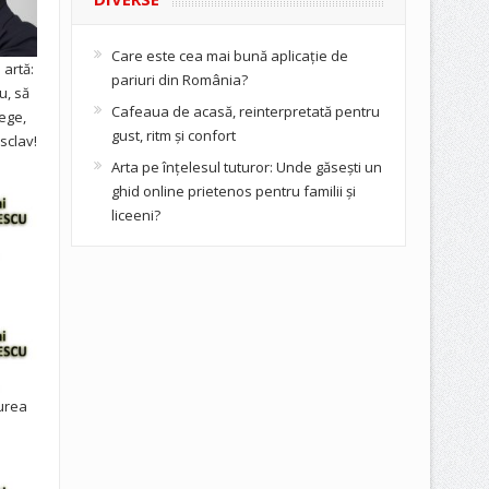
Care este cea mai bună aplicație de
artă:
pariuri din România?
u, să
Cafeaua de acasă, reinterpretată pentru
ege,
gust, ritm și confort
sclav!
Arta pe înțelesul tuturor: Unde găsești un
ghid online prietenos pentru familii și
liceeni?
urea