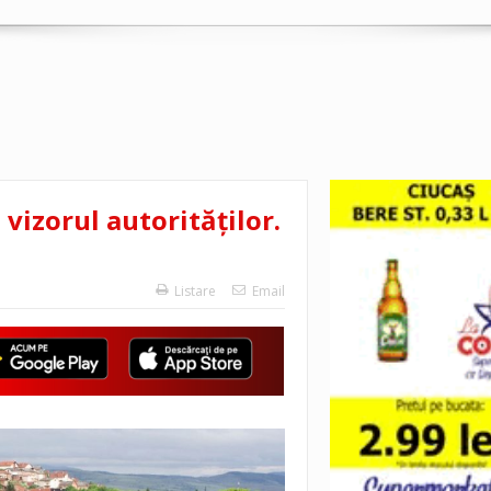
 vizorul autorităților.
Listare
Email