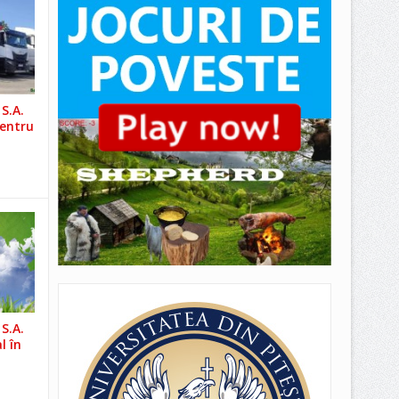
S.A.
pentru
S.A.
l în