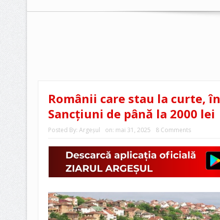
Românii care stau la curte, în
Sancțiuni de până la 2000 lei
Posted By:
Argeşul
on:
mai 31, 2025
8 Comments