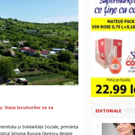
 Viața locuitorilor se va
EDITORIALE
neretului și Solidarității Sociale, primărița
nistrul Simona Bucura Oprescu despre