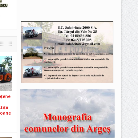
ețene
iții
ioane