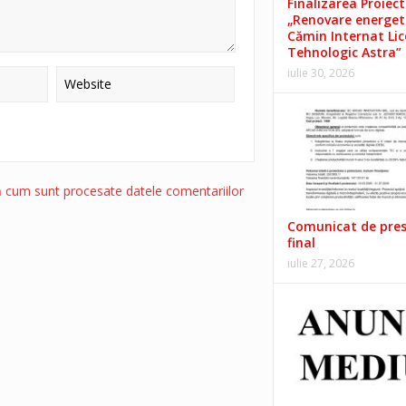
Finalizarea Proiect
„Renovare energet
Cămin Internat Lic
Tehnologic Astra”
iulie 30, 2026
ă cum sunt procesate datele comentariilor
Comunicat de pre
final
iulie 27, 2026