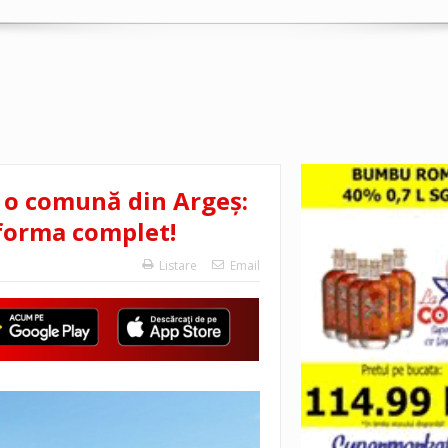
 o comună din Argeș:
sforma complet!
Listare
Email