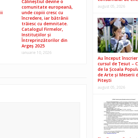
Călineștiul devine o
august 05, 2026
comunitate europeană,
ii
unde copiii cresc cu
încredere, iar bătrânii
trăiesc cu demnitate.
Catalogul Firmelor,
Instituțiilor și
Întreprinzătorilor din
Argeș 2025
ianuarie 10, 2026
Au început înscrieri
cursul de Țesut – 
de la Școala Popul
de Arte și Meserii 
Pitești
august 05, 2026