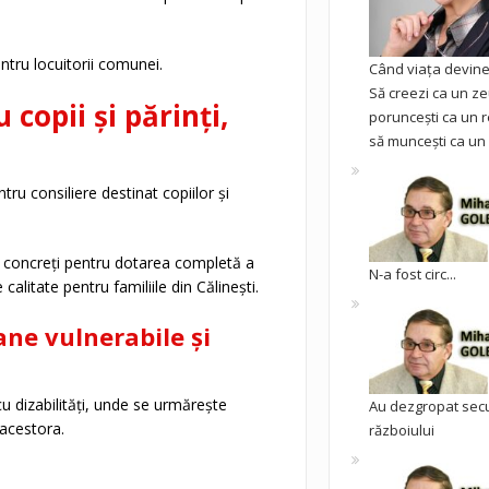
tru locuitorii comunei.
Când viața devine 
Să creezi ca un ze
copii și părinți,
poruncești ca un r
să muncești ca un 
tru consiliere destinat copiilor și
ași concreți pentru dotarea completă a
N-a fost circ...
e calitate pentru familiile din Călinești.
ane vulnerabile și
cu dizabilități, unde se urmărește
Au dezgropat sec
 acestora.
războiului