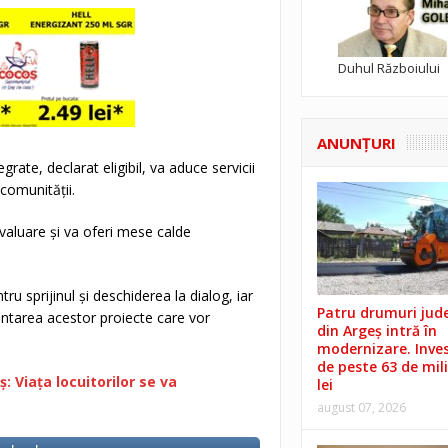
Duhul Războiului
ANUNŢURI
rate, declarat eligibil, va aduce servicii
comunității.
evaluare și va oferi mese calde
u sprijinul și deschiderea la dialog, iar
Patru drumuri jud
ntarea acestor proiecte care vor
din Argeș intră în
modernizare. Invest
de peste 63 de mil
 Viața locuitorilor se va
lei
august 07, 2026