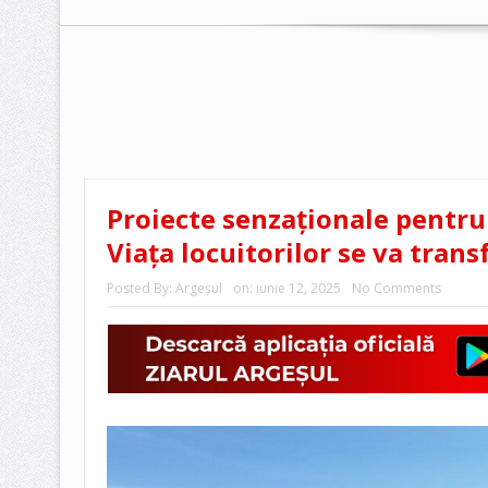
Proiecte senzaționale pentru
Viața locuitorilor se va tran
Posted By:
Argeşul
on:
iunie 12, 2025
No Comments