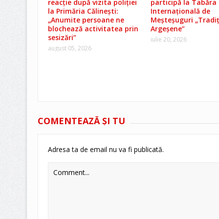
reacție după vizita poliției
participă la Tabăra
la Primăria Călinești:
Internațională de
„Anumite persoane ne
Meșteșuguri „Tradiț
blochează activitatea prin
Argeșene”
sesizări”
iulie 20, 2026
august 05, 2026
COMENTEAZĂ ŞI TU
Adresa ta de email nu va fi publicată.