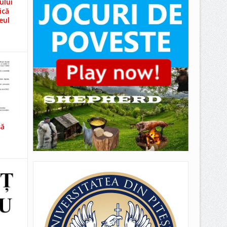
ului
ică
eul
să