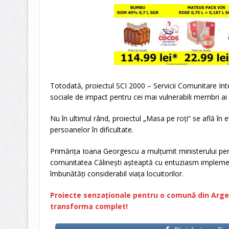
Totodată, proiectul SCI 2000 – Servicii Comunitare Integ
sociale de impact pentru cei mai vulnerabili membri ai 
Nu în ultimul rând, proiectul „Masa pe roți” se află în 
persoanelor în dificultate.
Primărița Ioana Georgescu a mulțumit ministerului pentr
comunitatea Călinești așteaptă cu entuziasm impleme
îmbunătăți considerabil viața locuitorilor.
Proiecte senzaționale pentru o comună din Argeș:
transforma complet!