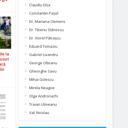
Claudiu Diţa
Constantin Pașol
Dr. Mariana Clemens
Dr. Tiberiu Stănescu
Dr. Viorel Pătraşcu
Eduard Tomaziu
le la
Gabriel Lixandru
Cusut
George Olteanu
ară
din
Gheorghe Savu
Mihai Golescu
Mirela Neagoe
Olga Andronachi
Traian Ulmeanu
Val. Nicolau