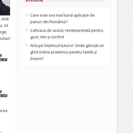
Care este cea mai bună aplicație de
artă:
pariuri din România?
u, să
Cafeaua de acasă, reinterpretată pentru
ege,
gust, ritm și confort
sclav!
Arta pe înțelesul tuturor: Unde găsești un
ghid online prietenos pentru familii și
liceeni?
urea