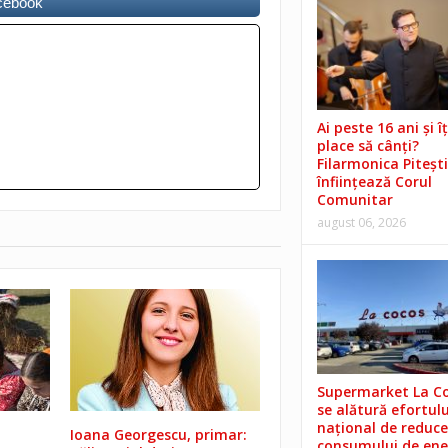
acebook
Ai peste 16 ani și îț
place să cânți?
Filarmonica Pitești
înființează Corul
Comunitar
august 06, 2026
Supermarket La C
se alătură efortulu
național de reduce
Ioana Georgescu, primar:
consumului de ene