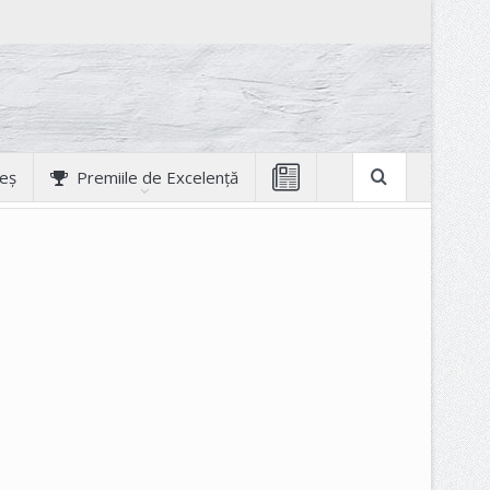
geș
Premiile de Excelență