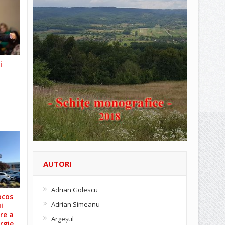
i
AUTORI
Adrian Golescu
ocos
Adrian Simeanu
i
re a
Argeşul
rgie