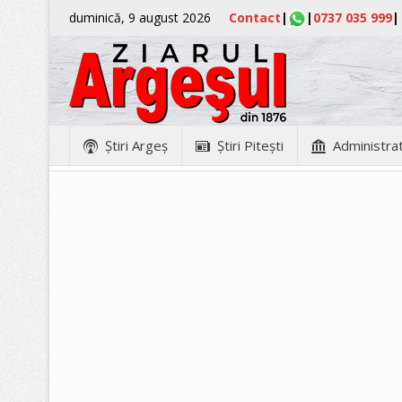
duminică, 9 august 2026
Contact
|
|
0737 035 999
|
Ştiri Argeş
Ştiri Piteşti
Administrat