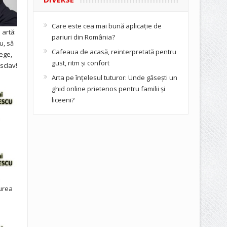
Care este cea mai bună aplicație de
artă:
pariuri din România?
u, să
Cafeaua de acasă, reinterpretată pentru
ege,
gust, ritm și confort
sclav!
Arta pe înțelesul tuturor: Unde găsești un
ghid online prietenos pentru familii și
liceeni?
urea