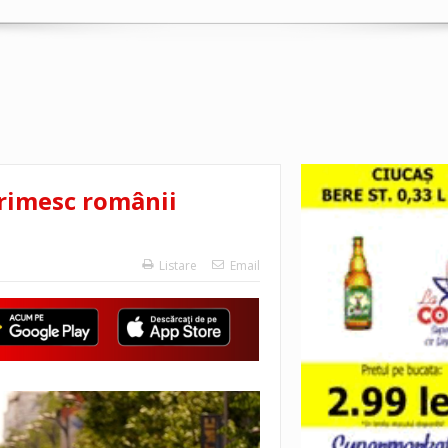
primesc românii
Listare
Email