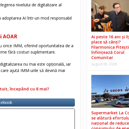
legerea nivelului de digitalizare al
u adoptarea AI într-un mod responsabil
și AOAR
Ai peste 16 ani și îț
place să cânți?
ru orice IMM, oferind oportunitatea de a
Filarmonica Pitești
derne fără costuri suplimentare.
înființează Corul
Comunitar
italizarea nu mai este opțională, iar
august 06, 2026
re care ajută IMM-urile să devină mai
tuit, începând cu 8 mai?
acebook
Supermarket La C
se alătură efortulu
național de reduce
consumului de ene