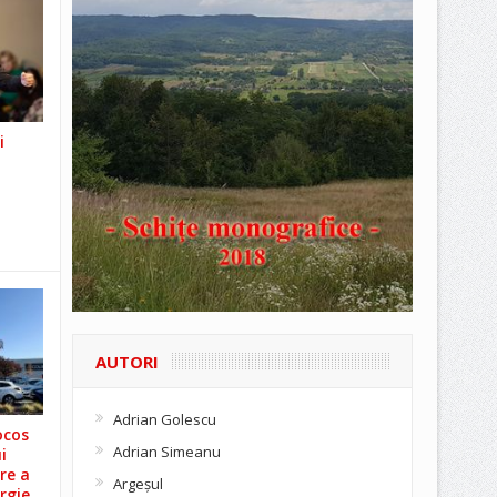
i
AUTORI
Adrian Golescu
ocos
Adrian Simeanu
i
re a
Argeşul
rgie