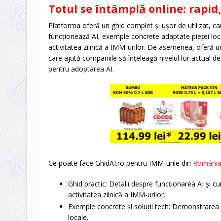
Totul se întâmplă online: rapid,
Platforma oferă un ghid complet și ușor de utilizat, ca
funcționează AI, exemple concrete adaptate pieței loca
activitatea zilnică a IMM-urilor. De asemenea, oferă u
care ajută companiile să înțeleagă nivelul lor actual de d
pentru adoptarea AI.
Ce poate face GhidAI.ro pentru IMM-urile din
Români
Ghid practic: Detalii despre funcționarea AI și cu
activitatea zilnică a IMM-urilor.
Exemple concrete și soluții tech: Demonstrarea i
locale.