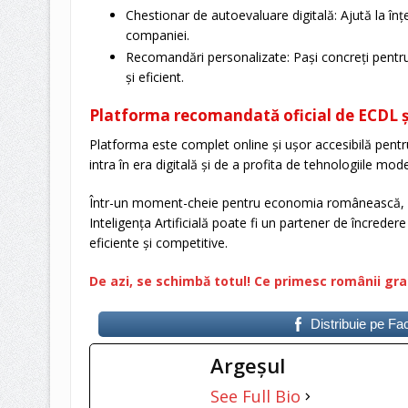
Chestionar de autoevaluare digitală: Ajută la înțe
companiei.
Recomandări personalizate: Pași concreți pentr
și eficient.
Platforma recomandată oficial de ECDL 
Platforma este complet online și ușor accesibilă pent
intra în era digitală și de a profita de tehnologiile mo
Într-un moment-cheie pentru economia românească, dig
Inteligența Artificială poate fi un partener de încrede
eficiente și competitive.
De azi, se schimbă totul! Ce primesc românii gra
Distribuie pe F
Argeşul
See Full Bio