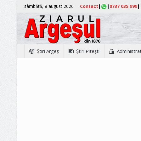
sâmbătă, 8 august 2026
Contact
|
|
0737 035 999
|
Ştiri Argeş
Ştiri Piteşti
Administrat