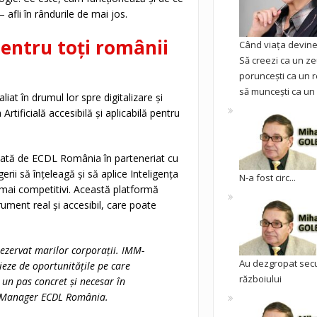
 afli în rândurile de mai jos.
pentru toți românii
Când viața devine 
Să creezi ca un ze
poruncești ca un r
să muncești ca un 
at în drumul lor spre digitalizare și
Artificială accesibilă și aplicabilă pentru
ltată de ECDL România în parteneriat cu
rii să înțeleagă și să aplice Inteligența
N-a fost circ...
i mai competitivi. Această platformă
rument real și accesibil, care poate
 rezervat marilor corporații. IMM-
Au dezgropat sec
ieze de oportunitățile pe care
războiului
 un pas concret și necesar în
al Manager ECDL România.