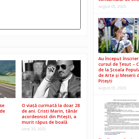
august 05, 2026
Au început înscrieri
cursul de Țesut – 
de la Școala Popul
de Arte și Meserii 
Pitești
august 05, 2026
 se
O viață curmată la doar 28
 de
de ani. Cristi Marin, tânăr
acordeonist din Pitești, a
murit răpus de boală
iunie 30, 2025