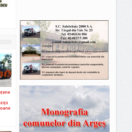
ețene
iții
ioane