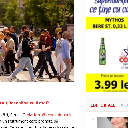
tuit, începând cu 8 mai?
EDITORIALE
stăzi, 8 mai! O
platformă revoluționară
 la un instrument care promite să
gie. Ce este, cum funcționează și de ce