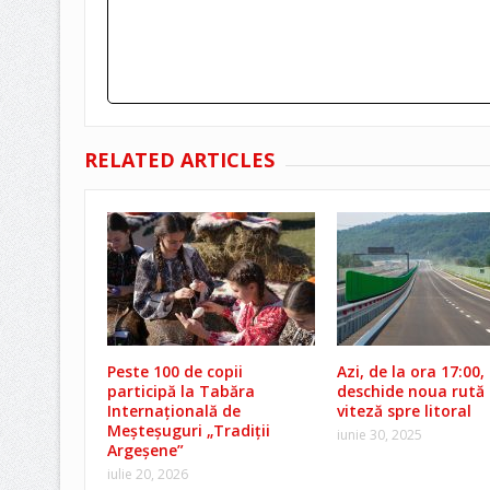
RELATED ARTICLES
Peste 100 de copii
Azi, de la ora 17:00,
participă la Tabăra
deschide noua rută
Internațională de
viteză spre litoral
Meșteșuguri „Tradiții
iunie 30, 2025
Argeșene”
iulie 20, 2026