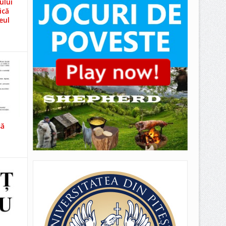
ului
ică
eul
să