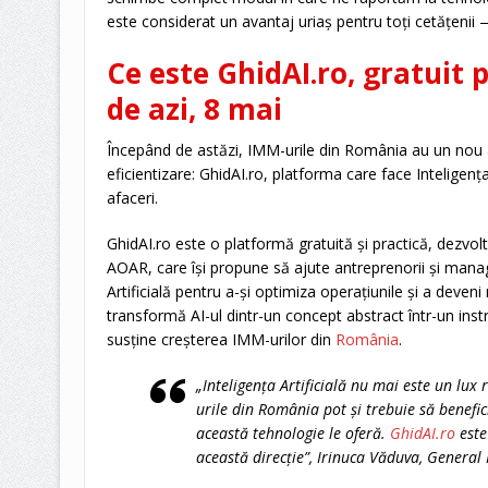
este considerat un avantaj uriaș pentru toți cetățenii —
Ce este GhidAI.ro, gratuit 
de azi, 8 mai
Începând de astăzi, IMM-urile din România au un nou ali
eficientizare: GhidAI.ro, platforma care face Inteligența 
afaceri.
GhidAI.ro este o platformă gratuită și practică, dezvo
AOAR, care își propune să ajute antreprenorii și manage
Artificială pentru a-și optimiza operațiunile și a deven
transformă AI-ul dintr-un concept abstract într-un inst
susține creșterea IMM-urilor din
România
.
„Inteligența Artificială nu mai este un lux
urile din România pot și trebuie să benefic
această tehnologie le oferă.
GhidAI.ro
este
această direcție”, Irinuca Văduva, Gener