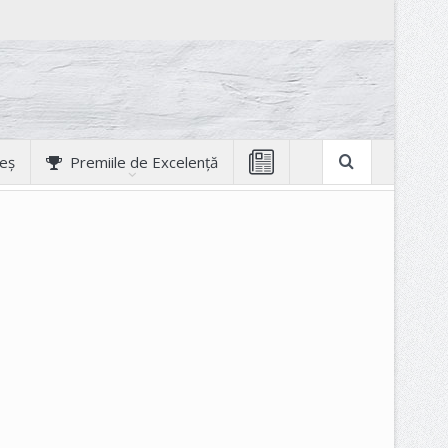
geș
Premiile de Excelență