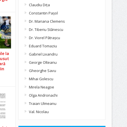
Claudiu Diţa
Constantin Pașol
Dr. Mariana Clemens
Dr. Tiberiu Stănescu
Dr. Viorel Pătraşcu
Eduard Tomaziu
le la
Gabriel Lixandru
Cusut
George Olteanu
ară
din
Gheorghe Savu
Mihai Golescu
Mirela Neagoe
Olga Andronachi
Traian Ulmeanu
Val. Nicolau