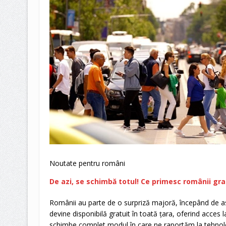
Noutate pentru români
De azi, se schimbă totul! Ce primesc românii gra
Românii au parte de o surpriză majoră, începând de a
devine disponibilă gratuit în toată țara, oferind acces
schimbe complet modul în care ne raportăm la tehnolo