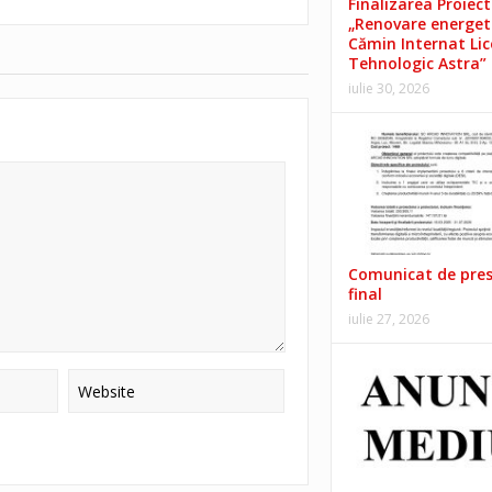
Finalizarea Proiect
„Renovare energet
Cămin Internat Lic
Tehnologic Astra”
iulie 30, 2026
Comunicat de pre
final
iulie 27, 2026