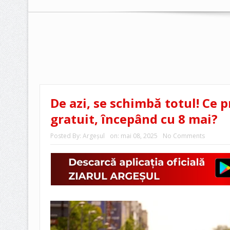
De azi, se schimbă totul! Ce 
gratuit, începând cu 8 mai?
Posted By:
Argeşul
on:
mai 08, 2025
No Comments