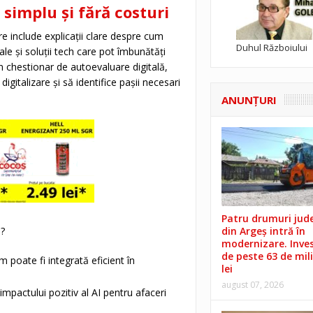
 simplu și fără costuri
re include explicații clare despre cum
Duhul Războiului
le și soluții tech care pot îmbunătăți
n chestionar de autoevaluare digitală,
igitalizare și să identifice pașii necesari
ANUNŢURI
Patru drumuri jud
a
?
din Argeș intră în
modernizare. Invest
de peste 63 de mil
m poate fi integrată eficient în
lei
august 07, 2026
mpactului pozitiv al AI pentru afaceri