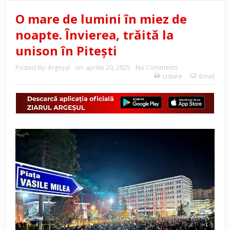
O mare de lumini în miez de
noapte. Învierea, trăită la
unison în Pitești
Posted By:
Argeşul
on:
aprilie 20, 2025
No Comments
Listare
Email