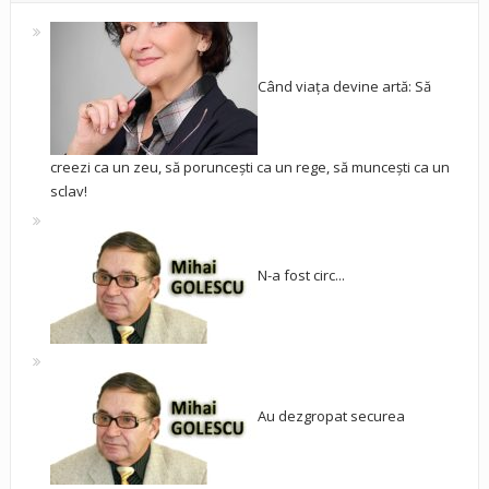
Când viața devine artă: Să
creezi ca un zeu, să poruncești ca un rege, să muncești ca un
sclav!
N-a fost circ...
Au dezgropat securea