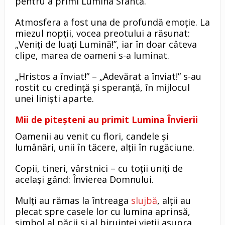
pentru a primi Lumina Sfântă.
Atmosfera a fost una de profundă emoție. La
miezul nopții, vocea preotului a răsunat:
„Veniți de luați Lumină!”, iar în doar câteva
clipe, marea de oameni s-a luminat.
„Hristos a înviat!” – „Adevărat a înviat!” s-au
rostit cu credință și speranță, în mijlocul
unei liniști aparte.
Mii de piteșteni au primit Lumina Învierii
Oamenii au venit cu flori, candele și
lumânări, unii în tăcere, alții în rugăciune.
Copii, tineri, vârstnici – cu toții uniți de
același gând: Învierea Domnului.
Mulți au rămas la întreaga
slujbă
, alții au
plecat spre casele lor cu lumina aprinsă,
simbol al păcii și al biruinței vieții asupra