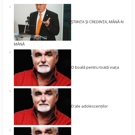
ȘTIINȚA ȘI CREDINȚA, MÂNĂ-N
MÂNĂ
O boală pentru toată viața
D'ale adolescenților