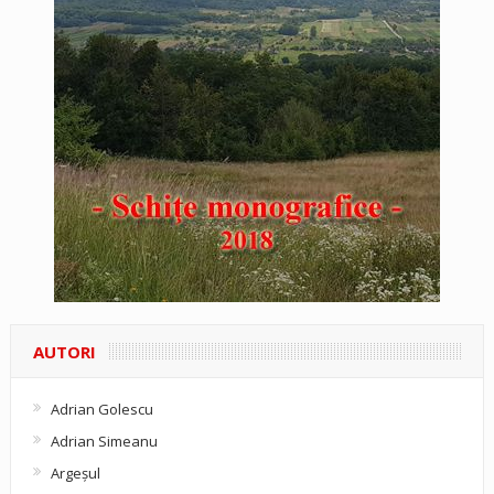
AUTORI
Adrian Golescu
Adrian Simeanu
Argeşul