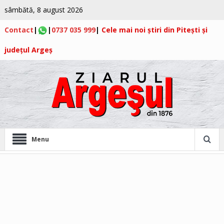
sâmbătă, 8 august 2026
Contact
|
|
0737 035 999
|
Cele mai noi știri din Pitești și
județul Argeș
Menu