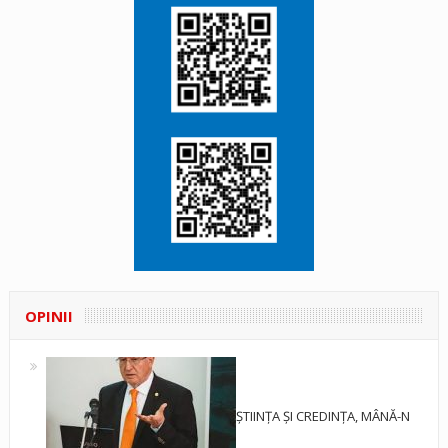
OPINII
ȘTIINȚA ȘI CREDINȚA, MÂNĂ-N