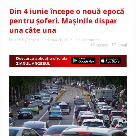
Din 4 iunie începe o nouă epocă
pentru șoferi. Mașinile dispar
una câte una
Posted By:
Argeşul
on:
mai 28, 2025
No Comments
Listare
Email