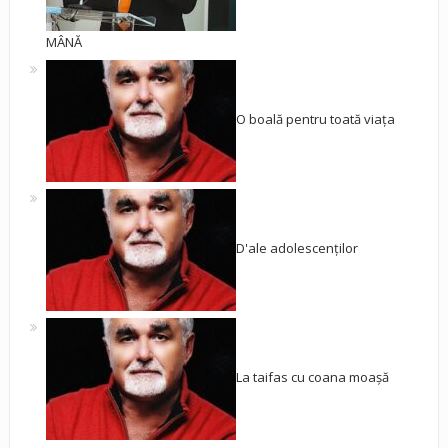
MÂNĂ
O boală pentru toată viața
D'ale adolescenților
La taifas cu coana moașă