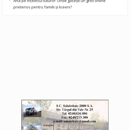
Arta pe înțelesul tuturor: Unde găsești un ghid online
prietenos pentru familii și liceeni?