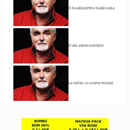
O boală pentru toată viața
D'ale adolescenților
La taifas cu coana moașă