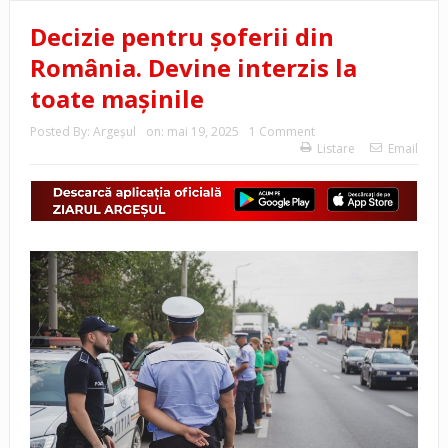
Decizie pentru șoferii din
România. Devine interzis la
toate mașinile
Posted By:
Argeşul
on:
mai 19, 2025
1 Comment
Listare
Email