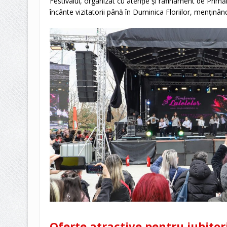
Festivalul, organizat cu atenție și rafinament de Primăr
încânte vizitatorii până în Duminica Floriilor, menținând 
Oferte atractive pentru iubitori