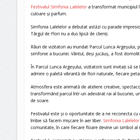
Festivalul Simfonia Lalelelor
a transformat municipiul în
culoare și parfum.
Simfonia Lalelelor a debutat astăzi cu parade impresio
Târgul de Flori nu a dus lipsă de clienți.
Râuri de vizitatori au inundat Parcul Lunca Argeșului, 
simfonie a bucuriei. Vântul, deși jucăuș, a fost domol
În Parcul Lunca Argeșului, vizitatorii sunt invitați să se
admire o paletă vibrantă de flori naturale, fiecare petal
Atmosfera este animată de ateliere creative, spectacole a
transformând parcul într-un adevărat rai al bucuriei, 
de soare.
Festivalul este și o oportunitate de a ne reconecta cu 
îmbie să facem mișcare în aer liber.
Simfonia Lalelelo
comunitate, în care fiecare floare devine un simbol al re