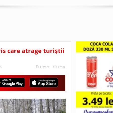
is care atrage turiștii
s
Listare
Email