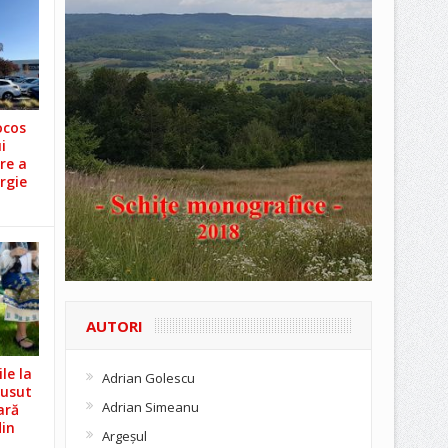
ocos
i
re a
rgie
AUTORI
le la
Adrian Golescu
Cusut
Adrian Simeanu
ară
din
Argeşul