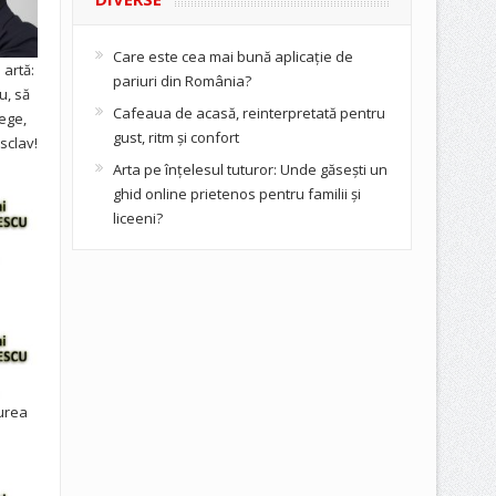
Care este cea mai bună aplicație de
artă:
pariuri din România?
u, să
Cafeaua de acasă, reinterpretată pentru
ege,
gust, ritm și confort
sclav!
Arta pe înțelesul tuturor: Unde găsești un
ghid online prietenos pentru familii și
liceeni?
urea