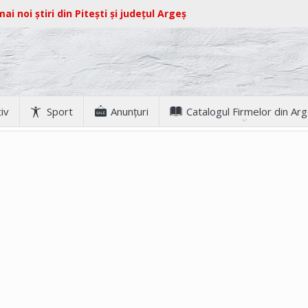
ai noi știri din Pitești și județul Argeș
iv
Sport
Anunţuri
Catalogul Firmelor din Ar