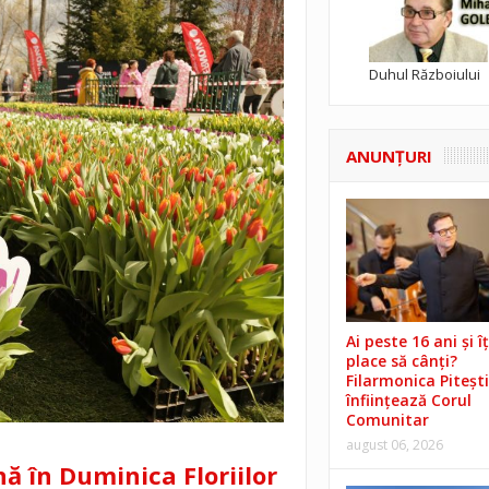
Duhul Războiului
ANUNŢURI
Ai peste 16 ani și îț
place să cânți?
Filarmonica Pitești
înființează Corul
Comunitar
august 06, 2026
ă în Duminica Floriilor