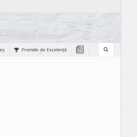
geș
Premiile de Excelență