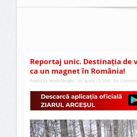
Reportaj unic. Destinația de v
ca un magnet în România!
Posted By:
Mirela Neagoe
on:
aprilie 12, 2025
No Comment