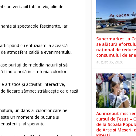
tr-un veritabil tablou viu, plin de
nante și spectacole fascinante, iar
Supermarket La C
se alătură efortulu
participând cu entuziasm la această
național de reduce
it de atmosfera caldă a evenimentului.
consumului de ene
august 05, 2026
 lase purtați de melodia naturii și să
ă fiind o notă în simfonia culorilor.
rtistice și activități interactive,
unde fiecare zâmbet strălucește ca o rază
natura, un dans al culorilor care ne
Au început înscrieri
r
este un moment de bucurie și
cursul de Țesut – 
nașterii și al speranței.
de la Școala Popul
de Arte și Meserii 
Pitești