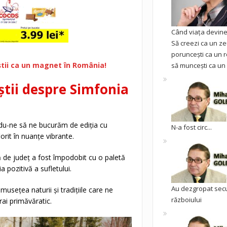
Când viața devine 
Să creezi ca un ze
poruncești ca un r
iștii ca un magnet în România!
să muncești ca un 
 știi despre Simfonia
ându-ne să ne bucurăm de ediția cu
N-a fost circ...
orit în nuanțe vibrante.
ă de județ a fost împodobit cu o paletă
a pozitivă a sufletului.
Au dezgropat sec
sețea naturii și tradițiile care ne
războiului
rai primăvăratic.