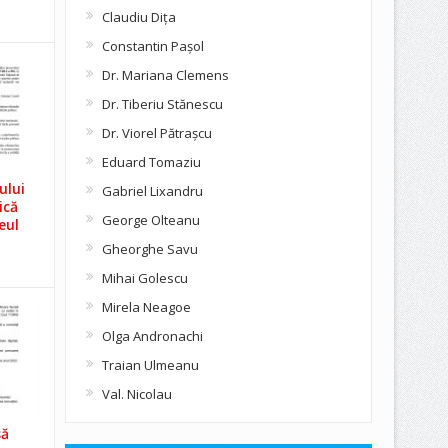
Claudiu Diţa
Constantin Pașol
Dr. Mariana Clemens
Dr. Tiberiu Stănescu
Dr. Viorel Pătraşcu
Eduard Tomaziu
ului
Gabriel Lixandru
ică
George Olteanu
eul
Gheorghe Savu
Mihai Golescu
Mirela Neagoe
Olga Andronachi
Traian Ulmeanu
Val. Nicolau
să