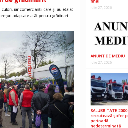
final
iulie 27, 2026
culori, iar comercianții care și-au etalat
prețuri adaptate atât pentru grădinari
ANUNŢ DE MEDIU
iulie 27, 2026
SALUBRITATE 2000 
recrutează șofer 
perioadă
nedeterminată