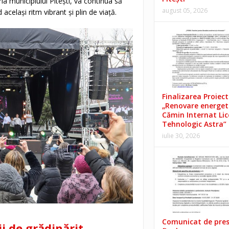
ia municipiului Pitești, va continua să
august 05, 2026
același ritm vibrant și plin de viață.
Finalizarea Proiect
„Renovare energet
Cămin Internat Lic
Tehnologic Astra”
iulie 30, 2026
Comunicat de pre
i de grădinărit