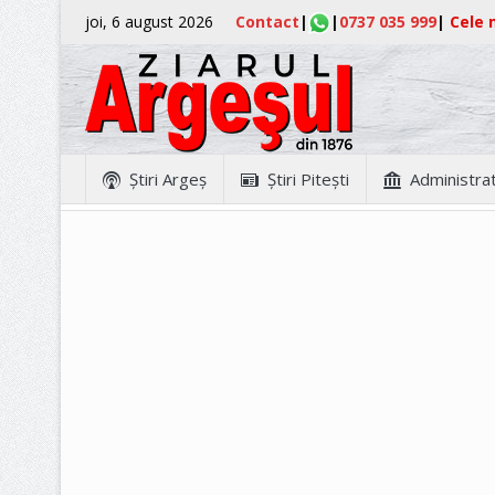
joi, 6 august 2026
Contact
|
|
0737 035 999
|
Cele m
Ştiri Argeş
Ştiri Piteşti
Administrat