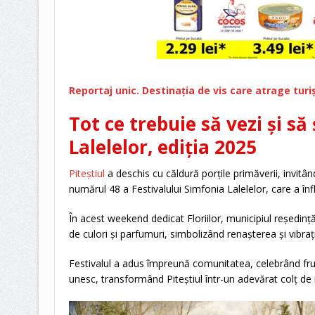
Reportaj unic. Destinația de vis care atrage tur
Tot ce trebuie să vezi și să
Lalelelor, ediția 2025
Piteștiul
a deschis cu căldură porțile primăverii, invit
numărul 48 a Festivalului Simfonia Lalelelor, care a înfl
În acest weekend dedicat Floriilor, municipiul reședinț
de culori și parfumuri, simbolizând renașterea și vibrați
Festivalul a adus împreună comunitatea, celebrând frumu
unesc, transformând Piteștiul într-un adevărat colț de 