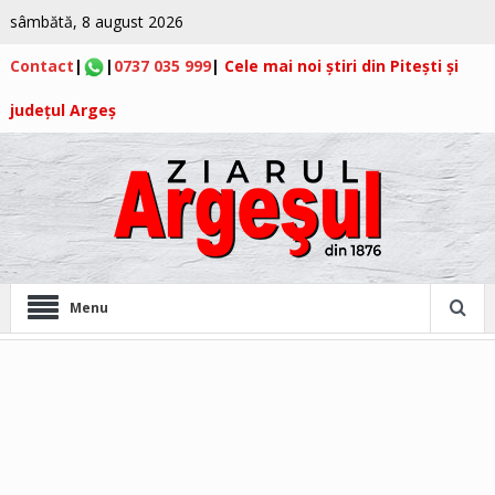
sâmbătă, 8 august 2026
Contact
|
|
0737 035 999
|
Cele mai noi știri din Pitești și
județul Argeș
Menu