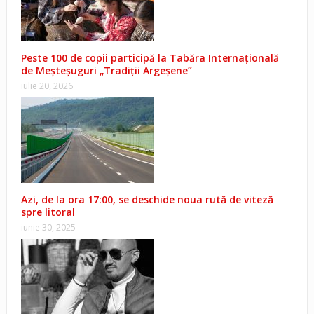
Peste 100 de copii participă la Tabăra Internațională
de Meșteșuguri „Tradiții Argeșene”
iulie 20, 2026
Azi, de la ora 17:00, se deschide noua rută de viteză
spre litoral
iunie 30, 2025