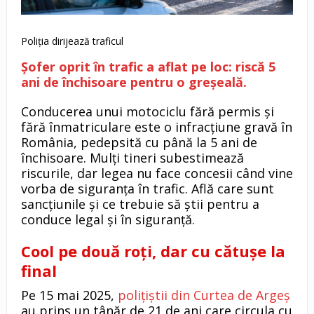
Poliția dirijează traficul
Șofer oprit în trafic a aflat pe loc: riscă 5
ani de închisoare pentru o greșeală.
Conducerea unui motociclu fără permis și
fără înmatriculare este o infracțiune gravă în
România, pedepsită cu până la 5 ani de
închisoare. Mulți tineri subestimează
riscurile, dar legea nu face concesii când vine
vorba de siguranța în trafic. Află care sunt
sancțiunile și ce trebuie să știi pentru a
conduce legal și în siguranță.
Cool pe două roți, dar cu cătușe la
final
Pe 15 mai 2025,
polițiștii din Curtea de Argeș
au prins un tânăr de 21 de ani care circula cu