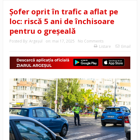
Șofer oprit în trafic a aflat pe
loc: riscă 5 ani de închisoare
pentru o greșeală
Posted By:
Argeşul
on:
mai 17, 2025
No Comments
Listare
Email