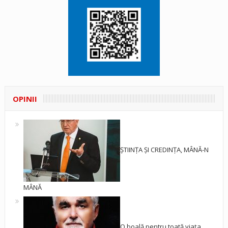
OPINII
ȘTIINȚA ȘI CREDINȚA, MÂNĂ-N
MÂNĂ
O boală pentru toată viața