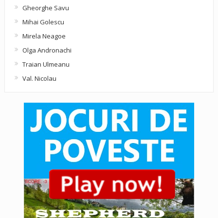
Gheorghe Savu
Mihai Golescu
Mirela Neagoe
Olga Andronachi
Traian Ulmeanu
Val. Nicolau