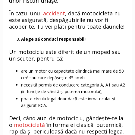
unor riscuri uriașe.
În cazul unui
accident
, dacă motocicleta nu
este asigurată, despăgubirile nu vor fi
acoperite. Tu vei plăti pentru toate daunele!
Alege să conduci responsabil!
Un motociclu este diferit de un moped sau
un scuter, pentru că:
are un motor cu capacitate cilindrică mai mare de 50
cm³ sau care depășește 45 km/h;
necesită permis de conducere categoria A, A1 sau A2
(în funcție de vârstă și puterea motorului);
poate circula legal doar dacă este înmatriculat și
asigurat RCA.
Deci, când auzi de motociclu, gândește-te la
o
motocicletă
în forma ei clasică: puternică,
rapidă și periculoasă dacă nu respecți legea.