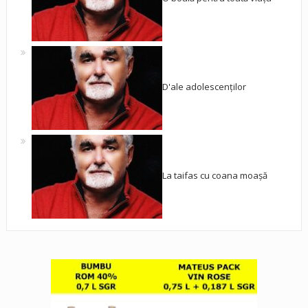
D'ale adolescenților
La taifas cu coana moașă