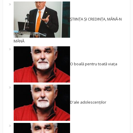
ȘTIINȚA ȘI CREDINȚA, MÂNĂ-N
MÂNĂ
O boală pentru toată viața
D'ale adolescenților