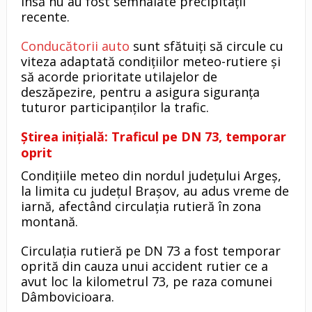
însă nu au fost semnalate precipitații
recente.
Conducătorii auto
sunt sfătuiți să circule cu
viteza adaptată condițiilor meteo-rutiere și
să acorde prioritate utilajelor de
deszăpezire, pentru a asigura siguranța
tuturor participanților la trafic.
Știrea inițială: Traficul pe DN 73, temporar
oprit
Condițiile meteo din nordul județului Argeș,
la limita cu județul Brașov, au adus vreme de
iarnă, afectând circulația rutieră în zona
montană.
Circulația rutieră pe DN 73 a fost temporar
oprită din cauza unui accident rutier ce a
avut loc la kilometrul 73, pe raza comunei
Dâmbovicioara.