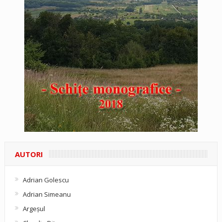
AUTORI
Adrian Golescu
Adrian Simeanu
Argeşul