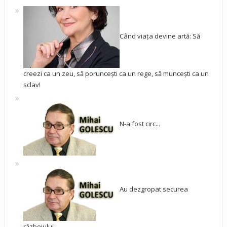
Când viața devine artă: Să
creezi ca un zeu, să poruncești ca un rege, să muncești ca un
sclav!
N-a fost circ...
Au dezgropat securea
războiului