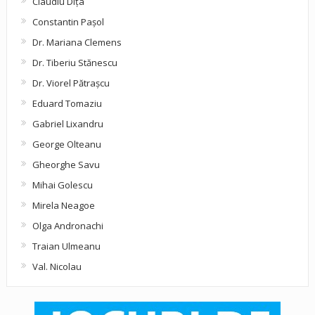
Claudiu Diţa
Constantin Pașol
Dr. Mariana Clemens
Dr. Tiberiu Stănescu
Dr. Viorel Pătraşcu
Eduard Tomaziu
Gabriel Lixandru
George Olteanu
Gheorghe Savu
Mihai Golescu
Mirela Neagoe
Olga Andronachi
Traian Ulmeanu
Val. Nicolau