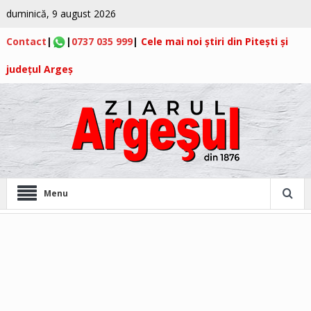
duminică, 9 august 2026
Contact
|
|
0737 035 999
|
Cele mai noi știri din Pitești și
județul Argeș
Menu