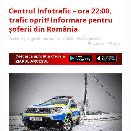
Centrul Infotrafic – ora 22:00,
trafic oprit! Informare pentru
șoferii din România
Posted By:
Argeşul
on:
aprilie 10, 2025
No Comments
Listare
Email