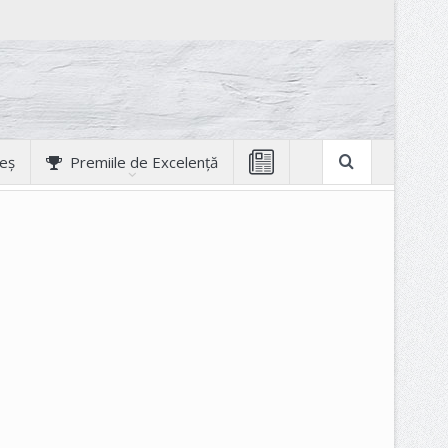
geș
Premiile de Excelență