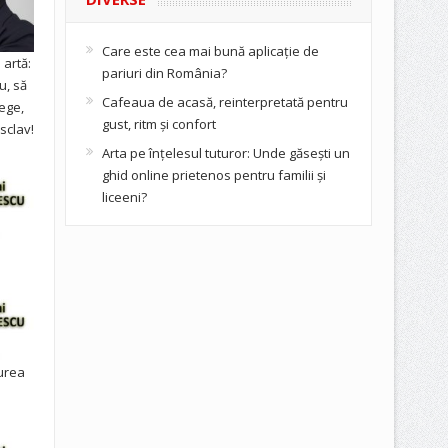
Care este cea mai bună aplicație de
artă:
pariuri din România?
u, să
Cafeaua de acasă, reinterpretată pentru
ege,
gust, ritm și confort
sclav!
Arta pe înțelesul tuturor: Unde găsești un
ghid online prietenos pentru familii și
liceeni?
urea