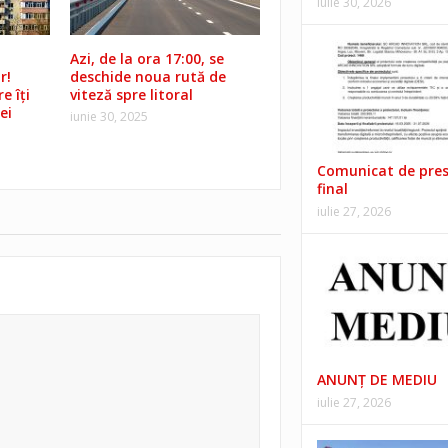
iulie 30, 2026
Azi, de la ora 17:00, se
r!
deschide noua rută de
e îți
viteză spre litoral
ei
iunie 30, 2025
Comunicat de pre
final
iulie 27, 2026
ANUNŢ DE MEDIU
iulie 27, 2026