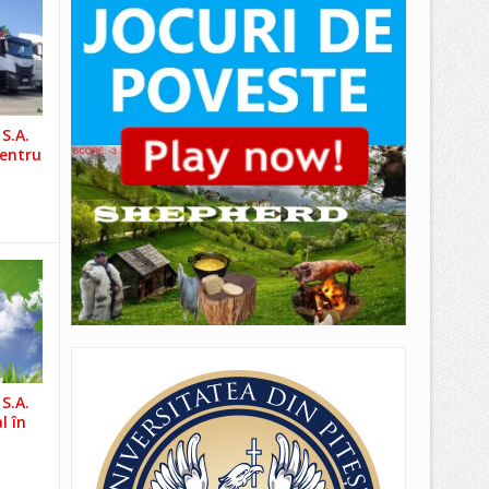
S.A.
pentru
S.A.
l în