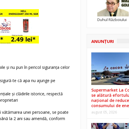
Duhul Războiului
ANUNŢURI
le și nu pun în pericol siguranța celor
 asigură-te că apa nu ajunge pe
Supermarket La C
iale și clădirile istorice, respectă
se alătură efortulu
roprietari
național de reduce
consumului de ene
 fi vătămarea unei persoane, se poate
august 05, 2026
de până la 2 ani sau amendă, conform