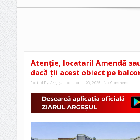
Atenție, locatari! Amendă sau
dacă ții acest obiect pe balco
Posted By:
Argeşul
on:
aprilie 03, 2025
No Comments