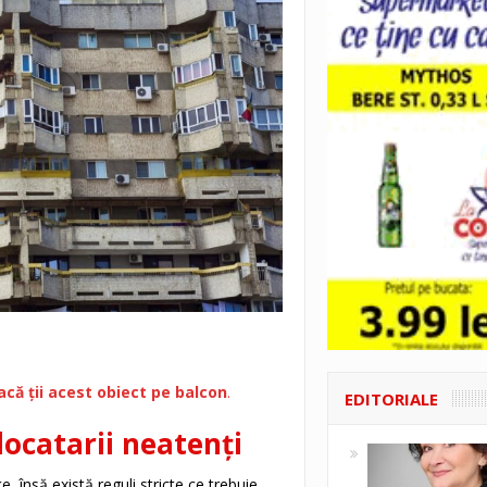
acă ții acest obiect pe balcon
.
EDITORIALE
locatarii neatenți
ce, însă există reguli stricte ce trebuie