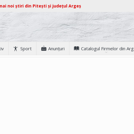
ai noi știri din Pitești și județul Argeș
iv
Sport
Anunţuri
Catalogul Firmelor din Ar