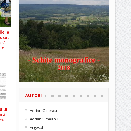
le la
Cusut
ară
din
AUTORI
ului
Adrian Golescu
ică
Adrian Simeanu
eul
Argeşul