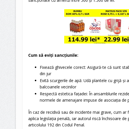
sancționate cu amenzi între 500 și 1.500 de lei.
Cum să eviți sancțiunile:
Fixează ghivecele corect: Asigură-te că sunt stabi
din jur
Evită scurgerile de apă: Udă plantele cu grijă și
balcoanele vecinilor
Respectă estetica fațadei: În ansamblurile rezidenț
normele de amenajare impuse de asociația de p
În caz de recidivă sau de incidente mai grave, cum ar
aplica legislația penală, iar autorul riscă închisoare 
articolului 192 din Codul Penal.