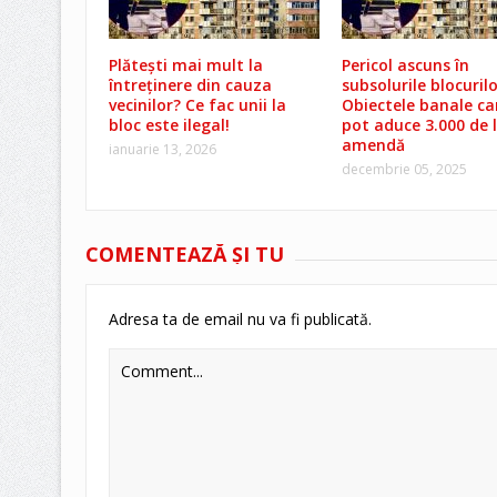
Plătești mai mult la
Pericol ascuns în
întreținere din cauza
subsolurile blocurilo
vecinilor? Ce fac unii la
Obiectele banale car
bloc este ilegal!
pot aduce 3.000 de l
amendă
ianuarie 13, 2026
decembrie 05, 2025
COMENTEAZĂ ŞI TU
Adresa ta de email nu va fi publicată.