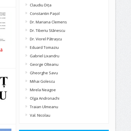
Claudiu Diţa
Constantin Pașol
Dr. Mariana Clemens
Dr. Tiberiu Stănescu
Dr. Viorel Pătraşcu
Eduard Tomaziu
să
Gabriel Lixandru
George Olteanu
Gheorghe Savu
Mihai Golescu
Mirela Neagoe
Olga Andronachi
Traian Ulmeanu
Val. Nicolau