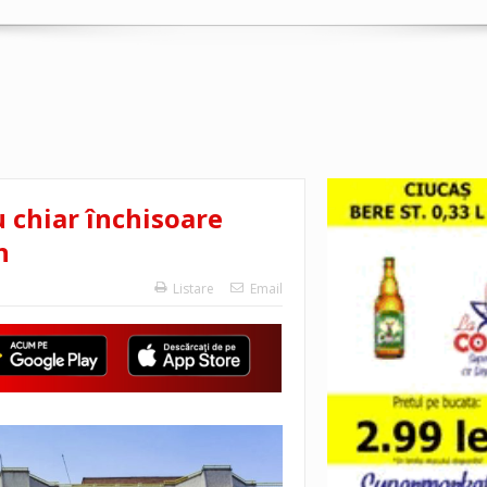
 chiar închisoare
n
Listare
Email