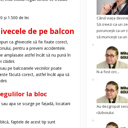
0 și 1.500 de lei.
Când viața devine 
Să creezi ca un ze
hivecele de pe balcon
poruncești ca un r
să muncești ca un 
mpun ca ghivecele să fie fixate corect,
ului, pentru a preveni accidentele.
uie amplasate astfel încât să nu pună în
clădirii.
sau pe balcoanele vecinilor poate
N-a fost circ...
este făcută corect, astfel încât apa să
irii.
gulilor la bloc
sau apa se scurge pe fațadă, locatarii
Au dezgropat sec
războiului
blică, faptele de acest tip sunt