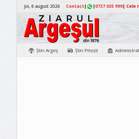
joi, 6 august 2026
Contact
|
|
0737 035 999
|
Cele m
Ştiri Argeş
Ştiri Piteşti
Administrat