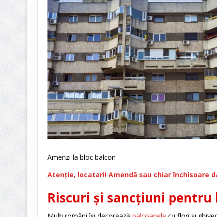
Amenzi la bloc balcon
Atenție, locatari! Amendă sau chiar închisoare d
Riscuri și sancțiuni pentru 
Mulți români își decorează
balcoanele
cu flori și ghive