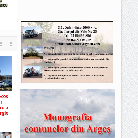
ocos
i
re a
rgie