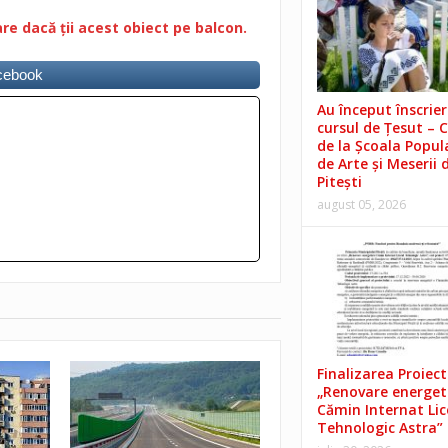
are dacă ții acest obiect pe balcon.
acebook
Au început înscrieri
cursul de Țesut – 
de la Școala Popul
de Arte și Meserii 
Pitești
august 05, 2026
Finalizarea Proiect
„Renovare energet
Cămin Internat Lic
Tehnologic Astra”