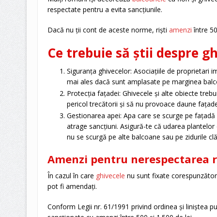
respectate pentru a evita sancțiunile.
Dacă nu ții cont de aceste norme, riști
amenzi
între 50
Ce trebuie să știi despre g
Siguranța ghivecelor: Asociațiile de proprietari i
mai ales dacă sunt amplasate pe marginea balcon
Protecția fațadei: Ghivecele și alte obiecte treb
pericol trecătorii și să nu provoace daune fațadei 
Gestionarea apei: Apa care se scurge pe fațadă 
atrage sancțiuni. Asigură-te că udarea plantelor 
nu se scurgă pe alte balcoane sau pe zidurile clăd
Amenzi pentru nerespectarea re
În cazul în care
ghivecele
nu sunt fixate corespunzător 
pot fi amendați.
Conform Legii nr. 61/1991 privind ordinea și liniștea pu