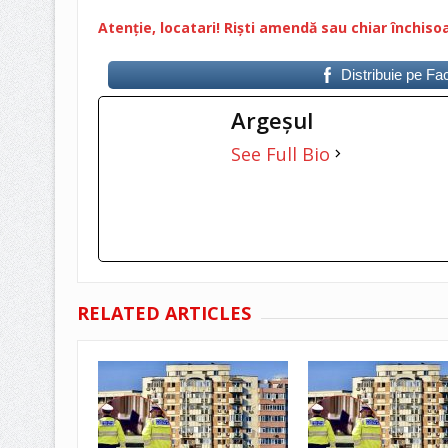
Atenție, locatari! Riști amendă sau chiar închiso
Distribuie pe F
Argeşul
See Full Bio
RELATED ARTICLES