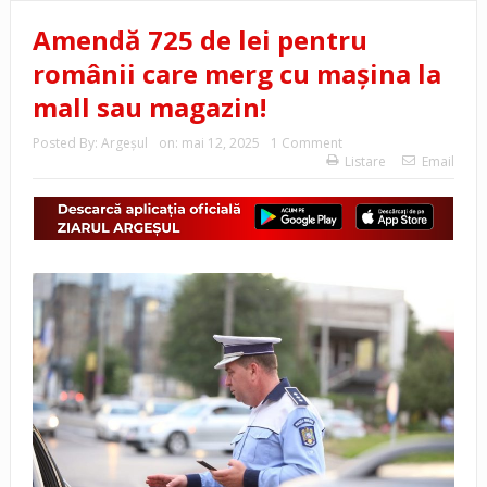
Amendă 725 de lei pentru
românii care merg cu mașina la
mall sau magazin!
Posted By:
Argeşul
on:
mai 12, 2025
1 Comment
Listare
Email