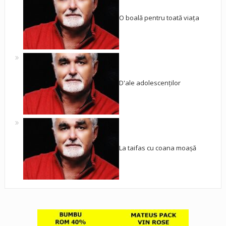
O boală pentru toată viața
D'ale adolescenților
La taifas cu coana moașă