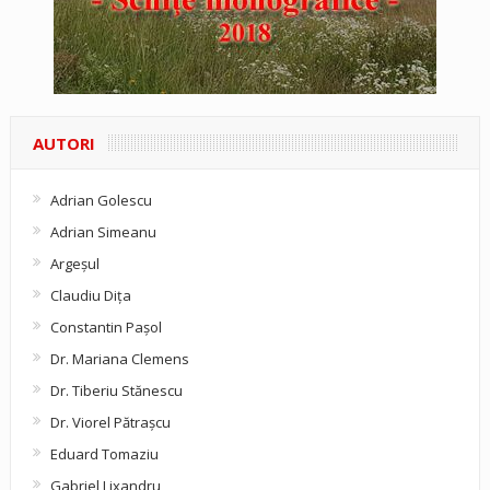
AUTORI
Adrian Golescu
Adrian Simeanu
Argeşul
Claudiu Diţa
Constantin Pașol
Dr. Mariana Clemens
Dr. Tiberiu Stănescu
Dr. Viorel Pătraşcu
Eduard Tomaziu
Gabriel Lixandru