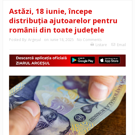
Astăzi, 18 iunie, începe
distribuția ajutoarelor pentru
românii din toate județele
Posted By:
Argeşul
on:
iunie 18, 2025
No Comments
Listare
Email