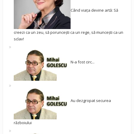
Când viața devine artă: Să
creezi ca un zeu, să poruncești ca un rege, să muncești ca un
sclav!
N-a fost circ...
Au dezgropat securea
războiului