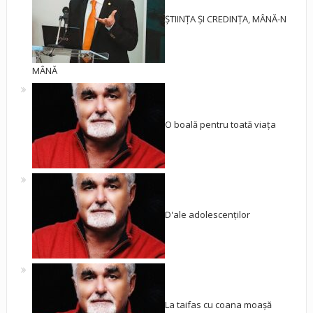
ȘTIINȚA ȘI CREDINȚA, MÂNĂ-N
MÂNĂ
O boală pentru toată viața
D'ale adolescenților
La taifas cu coana moașă