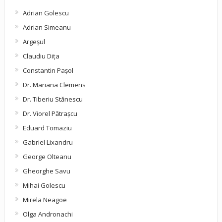
Adrian Golescu
Adrian Simeanu
Argeşul
Claudiu Diţa
Constantin Pașol
Dr. Mariana Clemens
Dr. Tiberiu Stănescu
Dr. Viorel Pătraşcu
Eduard Tomaziu
Gabriel Lixandru
George Olteanu
Gheorghe Savu
Mihai Golescu
Mirela Neagoe
Olga Andronachi