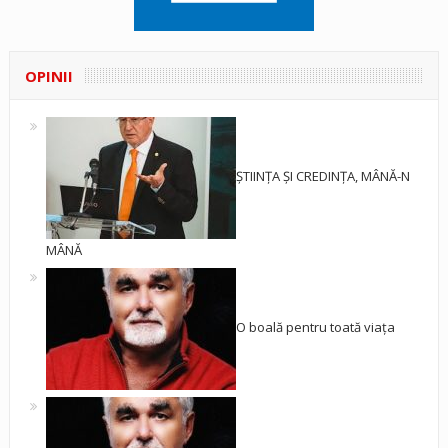
OPINII
ȘTIINȚA ȘI CREDINȚA, MÂNĂ-N
MÂNĂ
O boală pentru toată viața