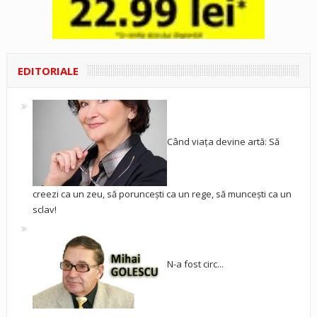
EDITORIALE
Când viața devine artă: Să
creezi ca un zeu, să poruncești ca un rege, să muncești ca un
sclav!
N-a fost circ...