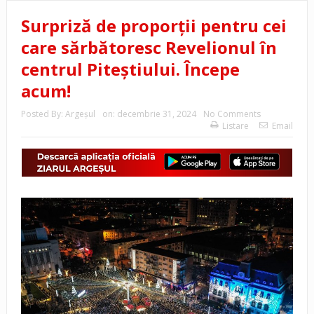
Surpriză de proporții pentru cei
care sărbătoresc Revelionul în
centrul Piteștiului. Începe
acum!
Posted By:
Argeşul
on:
decembrie 31, 2024
No Comments
Listare
Email