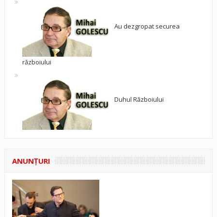
Au dezgropat securea
războiului
Duhul Războiului
ANUNŢURI