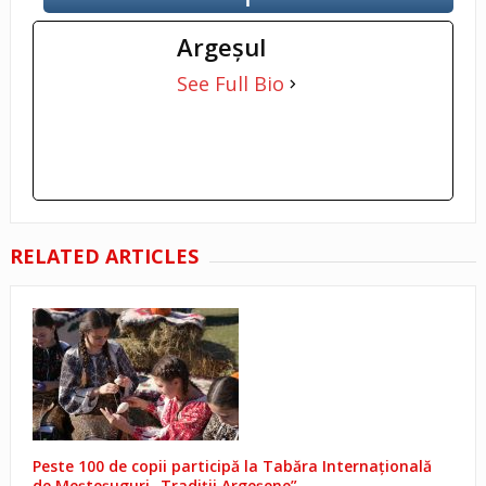
Argeşul
See Full Bio
RELATED ARTICLES
Peste 100 de copii participă la Tabăra Internațională
de Meșteșuguri „Tradiții Argeșene”