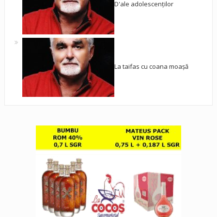
D'ale adolescenților
La taifas cu coana moașă