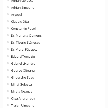
Adrian Golescu
Adrian Simeanu
Argeşul
Claudiu Diţa
Constantin Pașol
Dr. Mariana Clemens
Dr. Tiberiu Stănescu
Dr. Viorel Pătraşcu
Eduard Tomaziu
Gabriel Lixandru
George Olteanu
Gheorghe Savu
Mihai Golescu
Mirela Neagoe
Olga Andronachi
Traian Ulmeanu