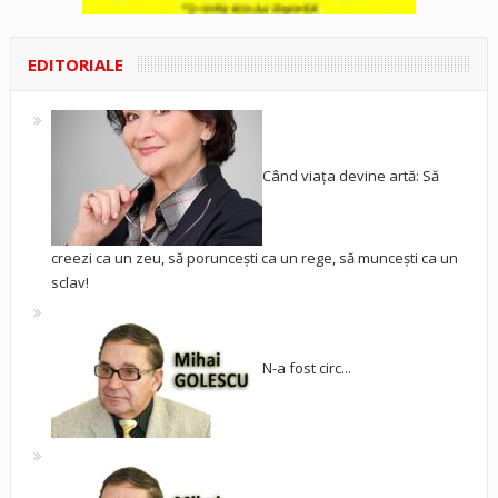
EDITORIALE
Când viața devine artă: Să
creezi ca un zeu, să poruncești ca un rege, să muncești ca un
sclav!
N-a fost circ...