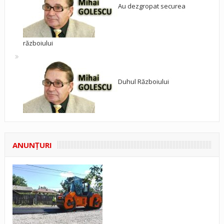
Au dezgropat securea
războiului
Duhul Războiului
ANUNŢURI