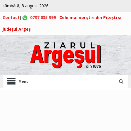
sâmbătă, 8 august 2026
Contact
|
|
0737 035 999
|
Cele mai noi știri din Pitești și
județul Argeș
Menu