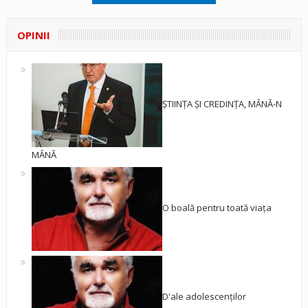
OPINII
ȘTIINȚA ȘI CREDINȚA, MÂNĂ-N
MÂNĂ
O boală pentru toată viața
D'ale adolescenților