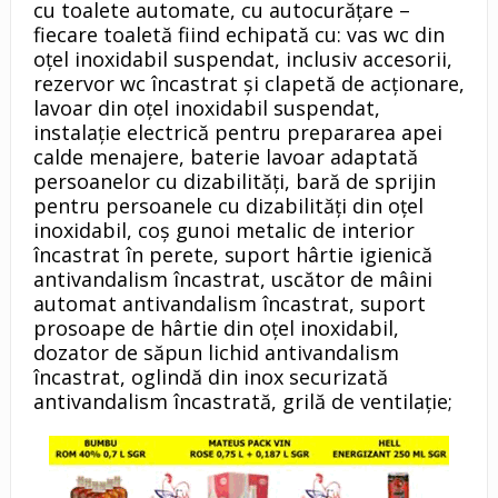
cu toalete automate, cu autocurățare –
fiecare toaletă fiind echipată cu: vas wc din
oțel inoxidabil suspendat, inclusiv accesorii,
rezervor wc încastrat și clapetă de acționare,
lavoar din oțel inoxidabil suspendat,
instalație electrică pentru prepararea apei
calde menajere, baterie lavoar adaptată
persoanelor cu dizabilități, bară de sprijin
pentru persoanele cu dizabilități din oțel
inoxidabil, coș gunoi metalic de interior
încastrat în perete, suport hârtie igienică
antivandalism încastrat, uscător de mâini
automat antivandalism încastrat, suport
prosoape de hârtie din oțel inoxidabil,
dozator de săpun lichid antivandalism
încastrat, oglindă din inox securizată
antivandalism încastrată, grilă de ventilație;