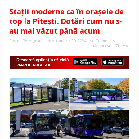
Stații moderne ca în orașele de
top la Pitești. Dotări cum nu s-
au mai văzut până acum
Posted By:
Argeşul
on:
octombrie 30, 2024
No Comments
Listare
Email