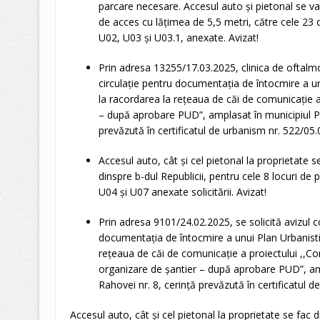
parcare necesare. Accesul auto și pietonal se va
de acces cu lățimea de 5,5 metri, către cele 23 d
U02, U03 și U03.1, anexate. Avizat!
Prin adresa 13255/17.03.2025, clinica de oftalmol
circulație pentru documentația de întocmire a unu
la racordarea la rețeaua de căi de comunicație a 
– după aprobare PUD”, amplasat în municipiul Pite
prevăzută în certificatul de urbanism nr. 522/05.
Accesul auto, cât și cel pietonal la proprietate 
dinspre b-dul Republicii, pentru cele 8 locuri de 
U04 și U07 anexate solicitării. Avizat!
Prin adresa 9101/24.02.2025, se solicită avizul c
documentația de întocmire a unui Plan Urbanistic
rețeaua de căi de comunicație a proiectului ,,Con
organizare de șantier – după aprobare PUD”, ampl
Rahovei nr. 8, cerință prevăzută în certificatul 
Accesul auto, cât și cel pietonal la proprietate se fac 