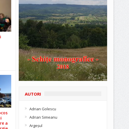
i
AUTORI
Adrian Golescu
ocos
Adrian Simeanu
i
re a
Argeşul
rgie