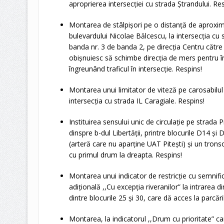
aproprierea intersecției cu strada Ștrandului. Res
Montarea de stâlpișori pe o distanță de aproxim
bulevardului Nicolae Bălcescu, la intersecția cu 
banda nr. 3 de banda 2, pe direcția Centru către
obișnuiesc să schimbe direcția de mers pentru î
îngreunând traficul în intersecție. Respins!
Montarea unui limitator de viteză pe carosabilul
intersecția cu strada IL Caragiale. Respins!
Instituirea sensului unic de circulație pe strada
dinspre b-dul Libertății, printre blocurile D14 și
(arteră care nu aparține UAT Pitești) și un tronso
cu primul drum la dreapta. Respins!
Montarea unui indicator de restricție cu semnific
adițională ,,Cu excepția riveranilor” la intrarea d
dintre blocurile 25 și 30, care dă acces la parcări
Montarea, la indicatorul ,,Drum cu prioritate” car