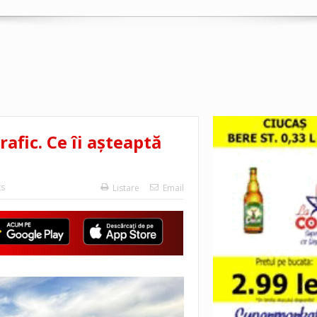
rafic. Ce îi așteaptă
s
Listare
Email