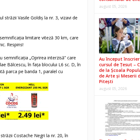
august 05, 2026
străzii Vasile Goldiș la nr. 3, vizavi de
semnificația limitare viteză 30 km, care
ic. Respins!
u semnificația „Oprirea interzisă” care
Au început înscrieri
ae Bălcescu, în fața blocului L6 sc. D, în
cursul de Țesut – 
de la Școala Popul
ată parca pe banda 1, paralel cu
de Arte și Meserii 
Pitești
august 05, 2026
străzii Costache Negri la nr. 20, în