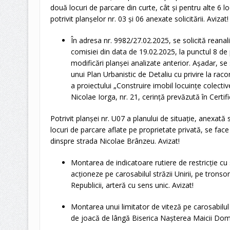
două locuri de parcare din curte, cât și pentru alte 6 locu
potrivit planșelor nr. 03 și 06 anexate solicitării. Avizat!
În adresa nr. 9982/27.02.2025, se solicită reanali
comisiei din data de 19.02.2025, la punctul 8 de 
modificări planșei analizate anterior. Așadar, se
unui Plan Urbanistic de Detaliu cu privire la rac
a proiectului „Construire imobil locuințe colective
Nicolae Iorga, nr. 21, cerință prevăzută în Certi
Potrivit planșei nr. U07 a planului de situație, anexată 
locuri de parcare aflate pe proprietate privată, se face
dinspre strada Nicolae Brânzeu. Avizat!
Montarea de indicatoare rutiere de restricție cu s
acționeze pe carosabilul străzii Unirii, pe tronsonu
Republicii, arteră cu sens unic. Avizat!
Montarea unui limitator de viteză pe carosabilul s
de joacă de lângă Biserica Nașterea Maicii Domn