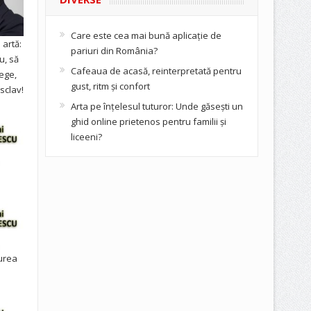
Care este cea mai bună aplicație de
artă:
pariuri din România?
u, să
Cafeaua de acasă, reinterpretată pentru
ege,
gust, ritm și confort
sclav!
Arta pe înțelesul tuturor: Unde găsești un
ghid online prietenos pentru familii și
liceeni?
urea