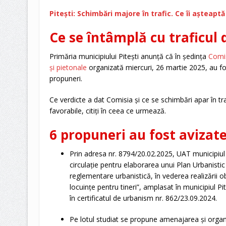
Pitești: Schimbări majore în trafic. Ce îi așteaptă
Ce se întâmplă cu traficul d
Primăria municipiului Pitești anunță că în ședința
Comis
și pietonale
organizată miercuri, 26 martie 2025, au fo
propuneri.
Ce verdicte a dat Comisia și ce se schimbări apar în tra
favorabile, citiți în ceea ce urmează.
6 propuneri au fost avizat
Prin adresa nr. 8794/20.02.2025, UAT municipiul P
circulație pentru elaborarea unui Plan Urbanisti
reglementare urbanistică, în vederea realizării obi
locuințe pentru tineri”, amplasat în municipiul P
în certificatul de urbanism nr. 862/23.09.2024.
Pe lotul studiat se propune amenajarea și organiza