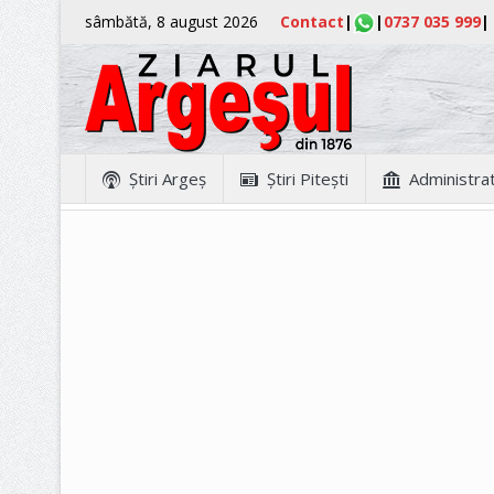
sâmbătă, 8 august 2026
Contact
|
|
0737 035 999
|
Ştiri Argeş
Ştiri Piteşti
Administrat