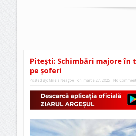
Pitești: Schimbări majore în t
pe șoferi
Posted By:
Mirela Neagoe
on:
martie 27, 2025
No Comment