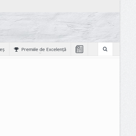
geș
Premiile de Excelență