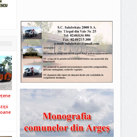
ețene
iții
ioane