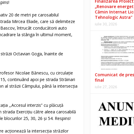
Finalizarea Proiect
pins!
„Renovare energet
Cămin Internat Lic
ativ 20 de metri pe carosabilul
Tehnologic Astra”
strada Mircea Eliade, care să delimiteze
iulie 30, 2026
 Bascov, întrucât conducătorii auto
ncadrare la stânga în ultimul moment,
 străzii Octavian Goga, înainte de
 Profesor Nicolae Bănescu, cu circulație
Comunicat de pre
 D15, continuând apoi pe strada Străinari
final
n al străzii Câmpului, până la intersecția
iulie 27, 2026
ația ,,Accesul interzis” cu plăcuță
in strada Exercițiu către aleea carosabilă
le blocurilor 25, 30, 26 și 54. Respins!
e acționează la intersecția străzilor