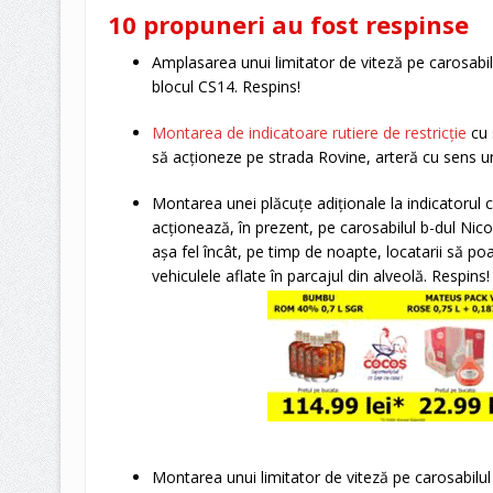
10 propuneri au fost respinse
Amplasarea unui limitator de viteză pe carosabilul 
blocul CS14. Respins!
Montarea de indicatoare rutiere de restricție
cu 
să acționeze pe strada Rovine, arteră cu sens un
Montarea unei plăcuțe adiționale la indicatorul c
acționează, în prezent, pe carosabilul b-dul Nicol
așa fel încât, pe timp de noapte, locatarii să po
vehiculele aflate în parcajul din alveolă. Respins!
Montarea unui limitator de viteză pe carosabilul 