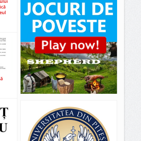
ului
ică
eul
să