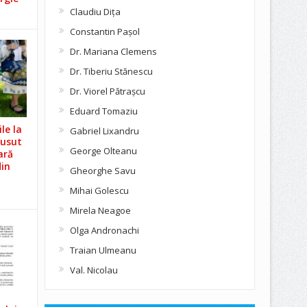
Claudiu Diţa
Constantin Pașol
Dr. Mariana Clemens
Dr. Tiberiu Stănescu
Dr. Viorel Pătraşcu
Eduard Tomaziu
le la
Gabriel Lixandru
Cusut
George Olteanu
ară
din
Gheorghe Savu
Mihai Golescu
Mirela Neagoe
Olga Andronachi
Traian Ulmeanu
Val. Nicolau