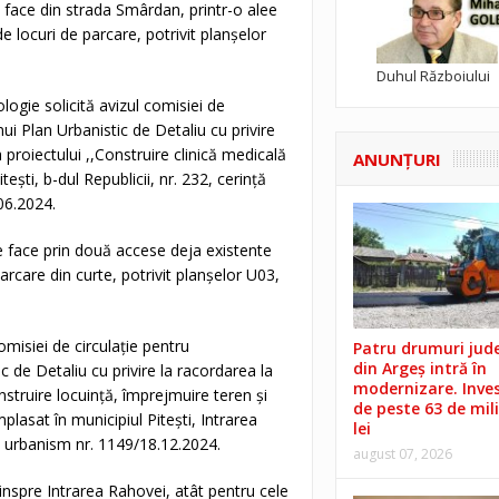
 face din strada Smârdan, printr-o alee
e locuri de parcare, potrivit planșelor
Duhul Războiului
ogie solicită avizul comisiei de
i Plan Urbanistic de Detaliu cu privire
proiectului ,,Construire clinică medicală
ANUNŢURI
ști, b-dul Republicii, nr. 232, cerință
06.2024.
se face prin două accese deja existente
parcare din curte, potrivit planșelor U03,
omisiei de circulație pentru
Patru drumuri jud
din Argeș intră în
 de Detaliu cu privire la racordarea la
modernizare. Invest
struire locuință, împrejmuire teren și
de peste 63 de mil
asat în municipiul Pitești, Intrarea
lei
de urbanism nr. 1149/18.12.2024.
august 07, 2026
dinspre Intrarea Rahovei, atât pentru cele