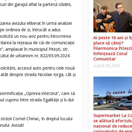
ri din garajul aflat la parterul clădirii,
zarea avizului eliberat în urma analizei
pe ordinea de zi, întrucât a adus
 solicită un nou aviz pentru întocmirea
Ai peste 16 ani și îț
ordarea la rețeaua de căi de comunicație
place să cânți?
Filarmonica Pitești
”, amplasat în municipiul Pitești, str.
înființează Corul
ficatul de urbanism nr. 822/05.09.2024.
Comunitar
august 06, 2026
solicitării, accesul auto pentru cele nouă
 atât dinspre strada Nicolae Iorga, cât și
emnificația ,,Oprirea interzisă”, care să
l cuprins între strada Egalității și b-dul
Supermarket La C
trăzii Cornel Chiriac, în dreptul locului
se alătură efortulu
ului. Avizat!
național de reduce
consumului de ene