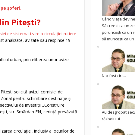
 pe șoferi
.
Când viața devine 
in Pitești?
Să creezi ca un ze
poruncești ca un r
iei de sistematizare a circulației rutiere
să muncești ca un 
st analizate, avizate sau respinse 19
ficul urban, prin eliberea unor avize
N-a fost circ...
e
itești solicită avizul comisiei de
c Zonal pentru schimbare destinație și
ectivului de investiții ,,Construire
itești, str. Smârdan FN, cerință prevăzută
Au dezgropat sec
războiului
rea circulației, inclusiv a locurilor de