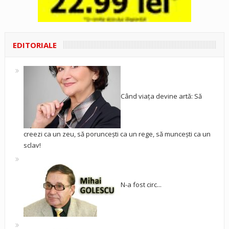
EDITORIALE
Când viața devine artă: Să
creezi ca un zeu, să poruncești ca un rege, să muncești ca un
sclav!
N-a fost circ...