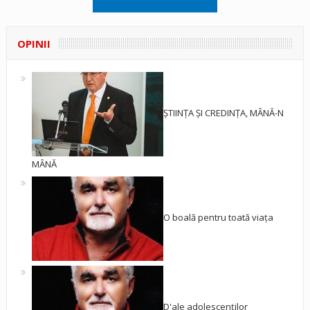
OPINII
ȘTIINȚA ȘI CREDINȚA, MÂNĂ-N
MÂNĂ
O boală pentru toată viața
D'ale adolescenților