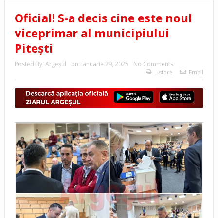
Oficial! S-a decis cine este noul
viceprimar al municipiului
Pitești
Posted By:
Argeşul
on:
ianuarie 29, 2025
No Comments
Listare
Email