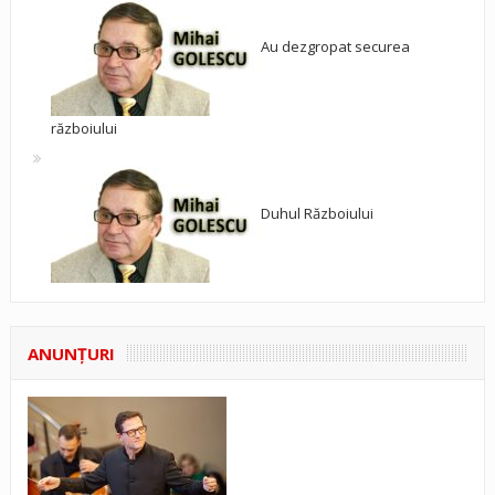
Au dezgropat securea
războiului
Duhul Războiului
ANUNŢURI