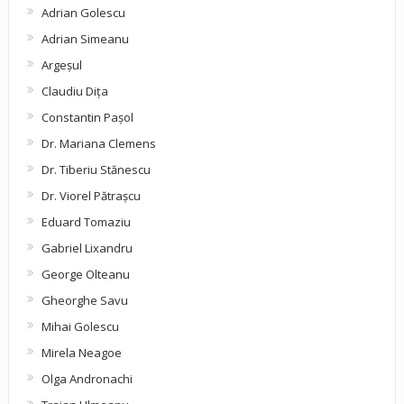
Adrian Golescu
Adrian Simeanu
Argeşul
Claudiu Diţa
Constantin Pașol
Dr. Mariana Clemens
Dr. Tiberiu Stănescu
Dr. Viorel Pătraşcu
Eduard Tomaziu
Gabriel Lixandru
George Olteanu
Gheorghe Savu
Mihai Golescu
Mirela Neagoe
Olga Andronachi