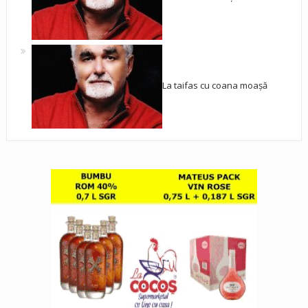
La taifas cu coana moașă