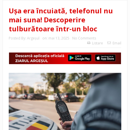
Ușa era încuiată, telefonul nu
mai suna! Descoperire
tulburătoare într-un bloc
Posted By:
Argeşul
on:
mai 13, 2025
No Comments
Listare
Email