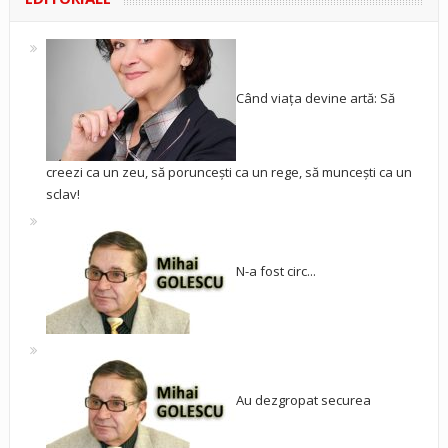
Când viața devine artă: Să
creezi ca un zeu, să poruncești ca un rege, să muncești ca un
sclav!
N-a fost circ...
Au dezgropat securea