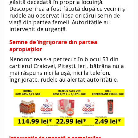
găsită decedată în propria locuință.
Descoperirea a fost făcută după ce vecinii și
rudele au observat lipsa oricărui semn de
viață din partea femeii. Autoritățile au
intervenit de urgență.
Semne de îngrijorare din partea
apropiaților
Nenorocirea s-a petrecut în blocul 53 din
cartierul Craiovei, Pitești. Ieri, bătrâna nu a
mai răspuns nici la ușă, nici la telefon.
Îngrijorate, rudele au alertat autoritățile.
Intervenție de urgență a pompierilor