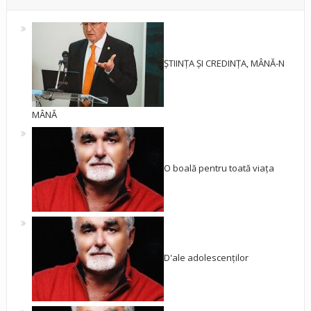
ȘTIINȚA ȘI CREDINȚA, MÂNĂ-N
MÂNĂ
O boală pentru toată viața
D'ale adolescenților