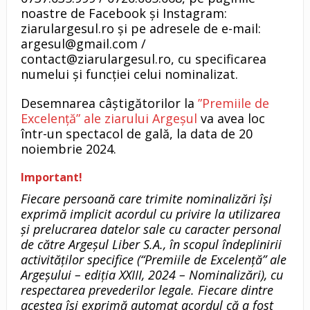
noastre de Facebook și Instagram:
ziarulargesul.ro și pe adresele de e-mail:
argesul@gmail.com /
contact@ziarulargesul.ro, cu specificarea
numelui și funcției celui nominalizat.
Desemnarea câștigătorilor la
”Premiile de
Excelență” ale ziarului Argeșul
va avea loc
într-un spectacol de gală, la data de 20
noiembrie 2024.
Important!
Fiecare persoană care trimite nominalizări își
exprimă implicit acordul cu privire la utilizarea
şi prelucrarea datelor sale cu caracter personal
de către Argeșul Liber S.A., în scopul îndeplinirii
activităţilor specifice (“Premiile de Excelență” ale
Argeșului – ediția XXIII, 2024 – Nominalizări), cu
respectarea prevederilor legale. Fiecare dintre
acestea își exprimă automat acordul că a fost