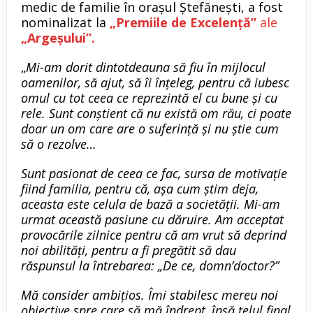
medic de familie în orașul Ștefănești, a fost
nominalizat la
„Premiile de Excelență”
ale
„Argeșului”.
„
Mi-am dorit dintotdeauna să fiu în mijlocul
oamenilor, să ajut, să îi înțeleg, pentru că iubesc
omul cu tot ceea ce reprezintă el cu bune și cu
rele. Sunt conștient că nu există om rău, ci poate
doar un om care are o suferință și nu știe cum
să o rezolve…
Sunt pasionat de ceea ce fac, sursa de motivație
fiind familia, pentru că, așa cum știm deja,
aceasta este celula de bază a societății. Mi-am
urmat această pasiune cu dăruire. Am acceptat
provocările zilnice pentru că am vrut să deprind
noi abilități, pentru a fi pregătit să dau
răspunsul la întrebarea
:
„De ce
,
domn’doctor?”
Mă consider ambițios. Îmi stabilesc mereu noi
obiective spre care să mă îndrept, însă țelul final