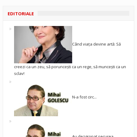
EDITORIALE
Când viața devine artă: Să
creezi ca un zeu, să poruncești ca un rege, să muncești ca un
sclav!
N-a fost circ...
Au dezgropat securea