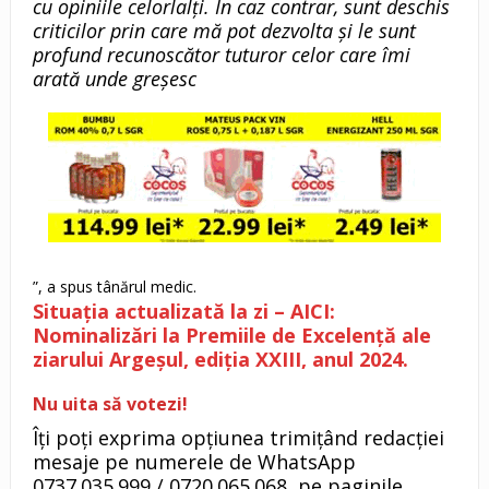
cu opiniile celorlalți. În caz contrar, sunt deschis
criticilor prin care mă pot dezvolta și le sunt
profund recunoscător tuturor celor care îmi
arată unde greșesc
”, a spus tânărul medic.
Situația actualizată la zi – AICI:
Nominalizări la Premiile de Excelență ale
ziarului Argeșul, ediția XXIII, anul 2024.
Nu uita să votezi!
Îți poți exprima opțiunea trimițând redacției
mesaje pe numerele de WhatsApp
0737.035.999 / 0720.065.068, pe paginile