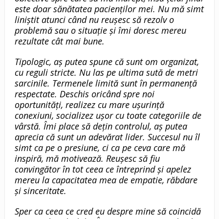
este doar sănătatea pacienților mei. Nu mă simt
liniștit atunci când nu reușesc să rezolv o
problemă sau o situație și îmi doresc mereu
rezultate cât mai bune.
Tipologic, aș putea spune că sunt om organizat,
cu reguli stricte. Nu las pe ultima sută de metri
sarcinile. Termenele limită sunt în permanență
respectate. Deschis oricând spre noi
oportunități, realizez cu mare ușurință
conexiuni, socializez ușor cu toate categoriile de
vârstă. Îmi place să dețin controlul, aș putea
aprecia că sunt un adevărat lider. Succesul nu îl
simt ca pe o presiune, ci ca pe ceva care mă
inspiră, mă motivează. Reușesc să fiu
convingător în tot ceea ce întreprind și apelez
mereu la capacitatea mea de empatie, răbdare
și sinceritate.
Sper ca ceea ce cred eu despre mine să coincidă