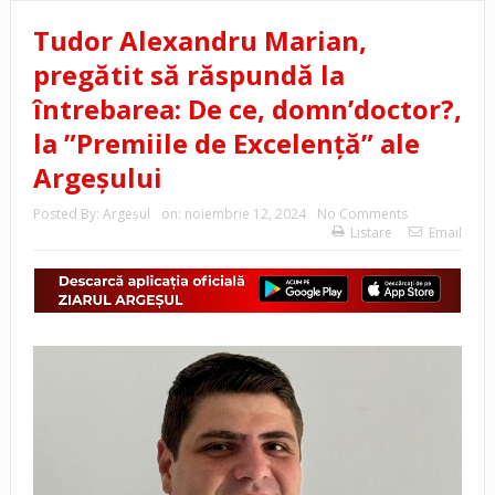
Tudor Alexandru Marian,
pregătit să răspundă la
întrebarea: De ce, domn’doctor?,
la ”Premiile de Excelență” ale
Argeșului
Posted By:
Argeşul
on:
noiembrie 12, 2024
No Comments
Listare
Email