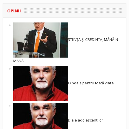
OPINII
ȘTIINȚA ȘI CREDINȚA, MÂNĂ-N
MÂNĂ
O boală pentru toată viața
D'ale adolescenților