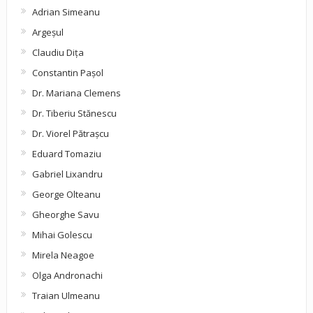
Adrian Simeanu
Argeşul
Claudiu Diţa
Constantin Pașol
Dr. Mariana Clemens
Dr. Tiberiu Stănescu
Dr. Viorel Pătraşcu
Eduard Tomaziu
Gabriel Lixandru
George Olteanu
Gheorghe Savu
Mihai Golescu
Mirela Neagoe
Olga Andronachi
Traian Ulmeanu