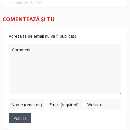
septembrie 18, 2025
COMENTEAZĂ ŞI TU
Adresa ta de email nu va fi publicată.