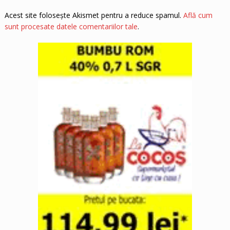
Acest site folosește Akismet pentru a reduce spamul.
Află cum
sunt procesate datele comentariilor tale
.