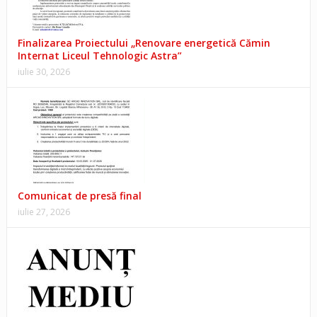
Finalizarea Proiectului „Renovare energetică Cămin
Internat Liceul Tehnologic Astra”
iulie 30, 2026
Comunicat de presă final
iulie 27, 2026