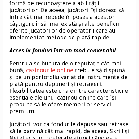
formă de recunoaștere a abilității
jucătorilor. De aceea, jucătorii își doresc să
intre cât mai repede în posesia acestor
câștiguri; însă, mai există și alte beneficii
oferite jucătorilor de operatorii care au
implementat metode de plată rapide.
Acces la fonduri într-un mod convenabil
Pentru a se bucura de o reputație cât mai
bună,
cazinourile online
trebuie să dispună
și de un portofoliu variat de instrumente de
plată pentru depuneri și retrageri.
Flexibilitatea este una dintre caracteristicile
esențiale ale unui cazinou online care își
propune să le ofere membrilor servicii
premium.
Jucătorii vor ca fondurile depuse sau retrase
să le parvină cât mai rapid, de aceea, Skrill și
Neteller sunt preferate atunci când este