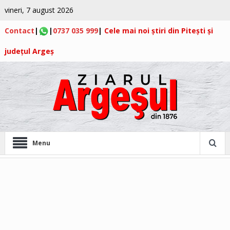
vineri, 7 august 2026
Contact
|
|
0737 035 999
|
Cele mai noi știri din Pitești și
județul Argeș
Menu