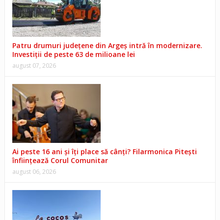
Patru drumuri județene din Argeș intră în modernizare.
Investiții de peste 63 de milioane lei
august 07, 2026
Ai peste 16 ani și îți place să cânți? Filarmonica Pitești
înființează Corul Comunitar
august 06, 2026