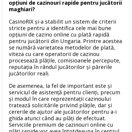
opțiuni de cazinouri rapide pentru jucătorii
maghiari?
CasinoRIX și-a stabilit un sistem de criterii
stricte pentru a identifica cele mai bune
opțiuni de cazino online cu plată rapidă
pentru jucătorii din Ungaria. Printre acestea
se numără varietatea metodelor de plată,
viteza cu care operatorii de cazinou
procesează plățile, comisioanele percepute,
reputația în rândul jucătorilor și părerile
jucătorilor reali.
De asemenea, la fel de important este și
serviciul de asistență pentru clienți, precum
și modul în care reprezentații cazinoului
tratează solicitările privind plățile, dar și
cererile de ajutor ale jucătorilor pentru a-i
ghida atunci când au plăți de efectuat.
Serviciile premium de cazinouri online cu
plăți rapide vor avea întotdeauna în centrul