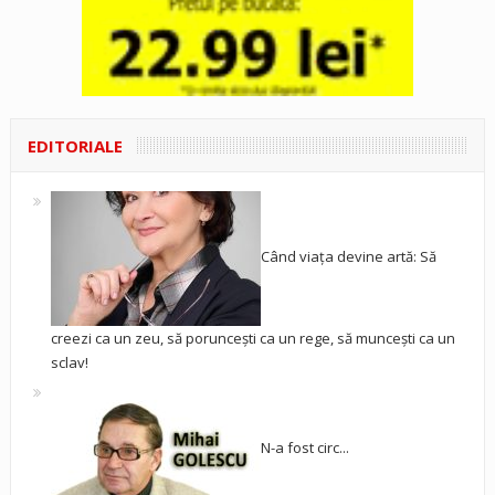
EDITORIALE
Când viața devine artă: Să
creezi ca un zeu, să poruncești ca un rege, să muncești ca un
sclav!
N-a fost circ...