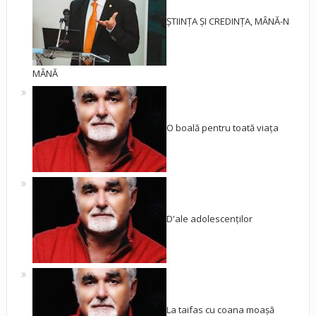
ȘTIINȚA ȘI CREDINȚA, MÂNĂ-N
MÂNĂ
O boală pentru toată viața
D'ale adolescenților
La taifas cu coana moașă