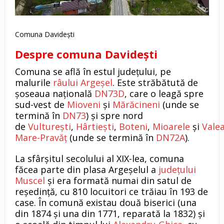
Comuna Davidești
Despre comuna Davidești
Comuna se află în estul județului, pe
malurile
râului Argeșel
. Este străbătută de
șoseaua națională
DN73D
, care o leagă spre
sud-vest de
Mioveni
și
Mărăcineni
(unde se
termină în
DN73
) și spre nord
de
Vulturești
,
Hârtiești
,
Boteni
,
Mioarele
și
Vale
Mare-Pravăț
(unde se termină în
DN72A
).
La sfârșitul secolului al XIX-lea, comuna
făcea parte din plasa Argeșelul a
județului
Muscel
și era formată numai din satul de
reședință, cu 810 locuitori ce trăiau în 193 de
case. În comună existau două biserici (una
din 1874 și una din 1771, reparată la 1832) și