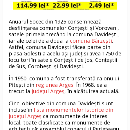
Anuarul Socec din 1925 consemnează
desființarea comunelor Conțești și Voroveni,
satele primeia trecând la comuna Davidești,
iar ale celei de a doua la
comuna Bârzești
.
Astfel, comuna Davidești făcea parte din
plasa Golești a aceluiași județ și avea 1750 de
locuitori în satele Conțeștii de Jos, Conțeștii
de Sus, Corobești și Davidești.
În 1950, comuna a fost transferată raionului
Pitești din
regiunea Argeș
. În 1968, ea a
trecut la
județul Argeș
, în alcătuirea actuală.
Cinci obiective din comuna Davidești sunt
incluse în
lista monumentelor istorice din
județul Argeș
ca monumente de interes
local, toate clasificate ca monumente de
arhitectură: ansamblul conacului Periețeanu