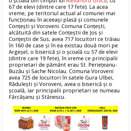
o școală din timpul lui
Alexandru Ghica
, cu
67 de elevi (dintre care 17 fete). La acea
vreme, pe teritoriul actual al comunei mai
funcționau în aceeași plasă și comunele
Conțești și Voroveni. Comuna Conțești,
alcătuită din satele Conțeștii de Jos și
Conțeștii de Sus, avea 717 locuitori ce trăiau
în 160 de case și în ea existau două mori pe
Argeșel, o biserică și o școală cu 57 de elevi
(dintre care 19 fete), în vreme ce principalii
proprietari de pământ erau St. Periețeanu-
Buzău și Sache Nicolau. Comuna Voroveni
avea 725 de locuitori în satele Gura Ulbei,
Rădulești și Voroveni, avea o biserică și o
școală, iar principalii proprietari se numeau
Fărcășanu și Stănescu.