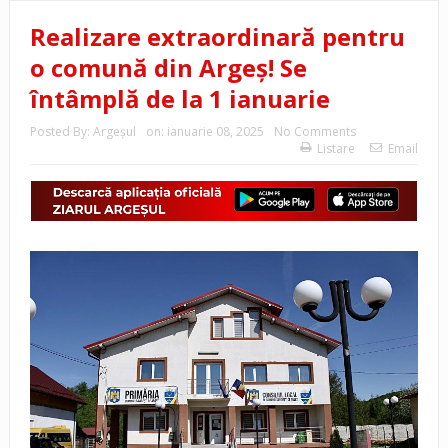
Realizare extraordinară pentru
o comună din Argeș! Se
întâmplă de la 1 ianuarie
Posted By:
Argeşul
on:
ianuarie 08, 2025
No Comments
Listare
Email