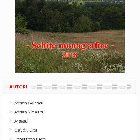
AUTORI
Adrian Golescu
Adrian Simeanu
Argeşul
Claudiu Diţa
Constantin Pașol