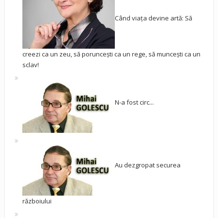
Când viața devine artă: Să
creezi ca un zeu, să poruncești ca un rege, să muncești ca un
sclav!
N-a fost circ...
Au dezgropat securea
războiului