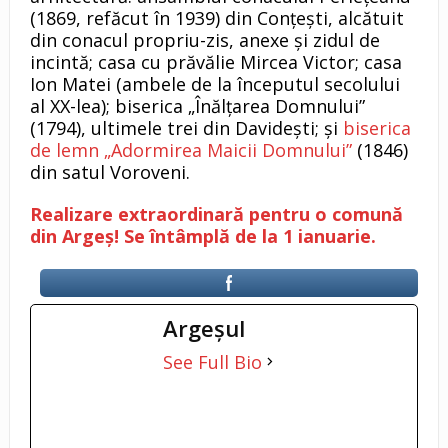
(1869, refăcut în 1939) din Conțești, alcătuit
din conacul propriu-zis, anexe și zidul de
incintă; casa cu prăvălie Mircea Victor; casa
Ion Matei (ambele de la începutul secolului
al XX-lea); biserica „Înălțarea Domnului”
(1794), ultimele trei din Davidești; și
biserica
de lemn „Adormirea Maicii Domnului”
(1846)
din satul Voroveni.
Realizare extraordinară pentru o comună
din Argeș! Se întâmplă de la 1 ianuarie.
Argeşul
See Full Bio