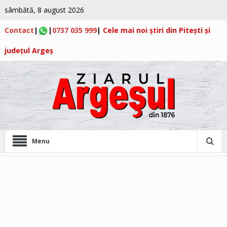
sâmbătă, 8 august 2026
Contact
|
|
0737 035 999
|
Cele mai noi știri din Pitești și
județul Argeș
Menu