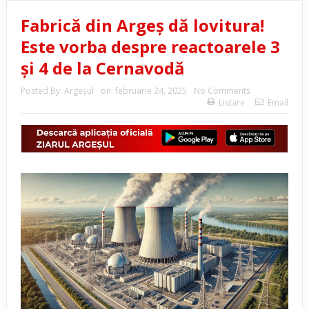
Fabrică din Argeș dă lovitura!
Este vorba despre reactoarele 3
și 4 de la Cernavodă
Posted By:
Argeşul
on:
februarie 24, 2025
No Comments
Listare
Email