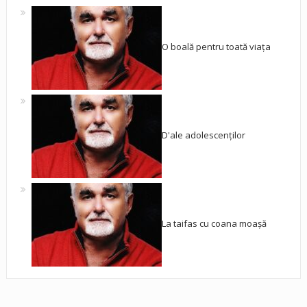
O boală pentru toată viața
D'ale adolescenților
La taifas cu coana moașă