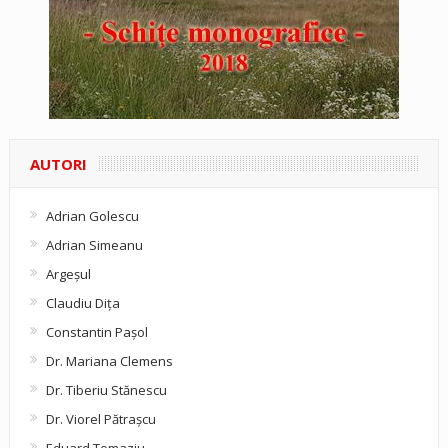
AUTORI
Adrian Golescu
Adrian Simeanu
Argeşul
Claudiu Diţa
Constantin Pașol
Dr. Mariana Clemens
Dr. Tiberiu Stănescu
Dr. Viorel Pătraşcu
Eduard Tomaziu