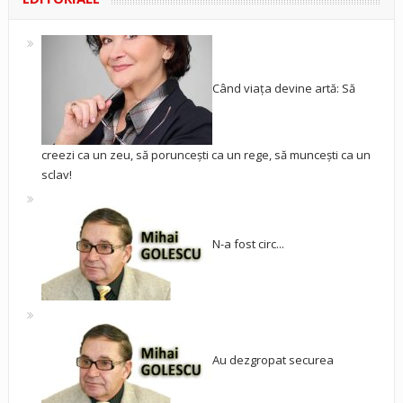
Când viața devine artă: Să
creezi ca un zeu, să poruncești ca un rege, să muncești ca un
sclav!
N-a fost circ...
Au dezgropat securea