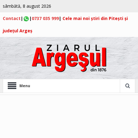
sâmbătă, 8 august 2026
Contact
|
|
0737 035 999
|
Cele mai noi știri din Pitești și
județul Argeș
Menu