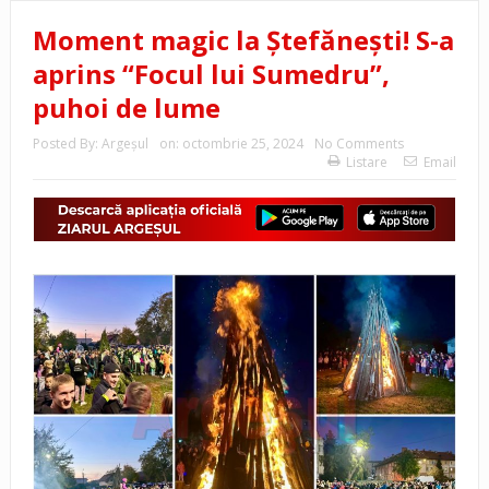
Moment magic la Ștefănești! S-a
aprins “Focul lui Sumedru”,
puhoi de lume
Posted By:
Argeşul
on:
octombrie 25, 2024
No Comments
Listare
Email