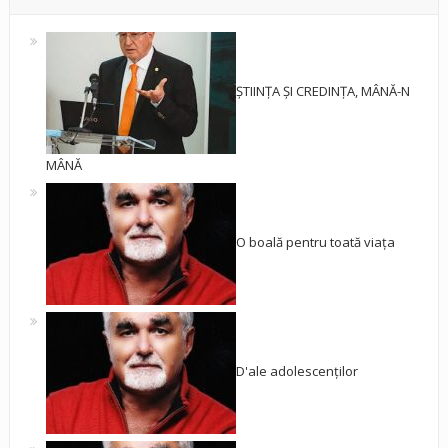
ȘTIINȚA ȘI CREDINȚA, MÂNĂ-N
MÂNĂ
O boală pentru toată viața
D'ale adolescenților