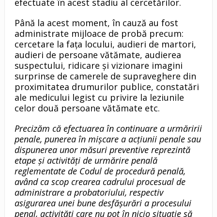
efectuate în acest stadiu al cercetărilor.
Până la acest moment, în cauză au fost
administrate mijloace de probă precum:
cercetare la fața locului, audieri de martori,
audieri de persoane vătămate, audierea
suspectului, ridicare şi vizionare imagini
surprinse de camerele de supraveghere din
proximitatea drumurilor publice, constatări
ale medicului legist cu privire la leziunile
celor două persoane vătămate etc.
Precizăm că efectuarea în continuare a urmăririi
penale, punerea în mişcare a acţiunii penale sau
dispunerea unor măsuri preventive reprezintă
etape şi activităţi de urmărire penală
reglementate de Codul de procedură penală,
având ca scop crearea cadrului procesual de
administrare a probatoriului, respectiv
asigurarea unei bune desfăşurări a procesului
penal, activităţi care nu pot în nicio situație să