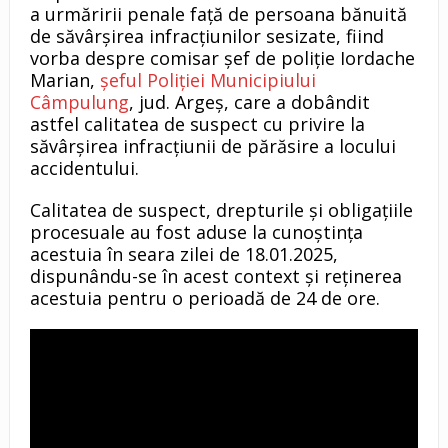
a urmăririi penale faţă de persoana bănuită
de săvârşirea infracţiunilor sesizate, fiind
vorba despre comisar şef de poliţie Iordache
Marian,
şeful Poliţiei Municipiului
Câmpulung
, jud. Argeş, care a dobândit
astfel calitatea de suspect cu privire la
săvârşirea infracţiunii de părăsire a locului
accidentului.
Calitatea de suspect, drepturile şi obligaţiile
procesuale au fost aduse la cunoştinţa
acestuia în seara zilei de 18.01.2025,
dispunându-se în acest context şi reţinerea
acestuia pentru o perioadă de 24 de ore.