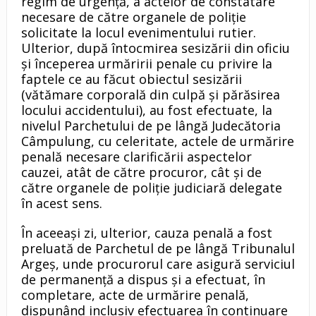
regim de urgenţă, a actelor de constatare
necesare de către organele de poliţie
solicitate la locul evenimentului rutier.
Ulterior, după întocmirea sesizării din oficiu
şi începerea urmăririi penale cu privire la
faptele ce au făcut obiectul sesizării
(vătămare corporală din culpă şi părăsirea
locului accidentului), au fost efectuate, la
nivelul Parchetului de pe lângă Judecătoria
Câmpulung, cu celeritate, actele de urmărire
penală necesare clarificării aspectelor
cauzei, atât de către procuror, cât şi de
către organele de poliţie judiciară delegate
în acest sens.
În aceeaşi zi, ulterior, cauza penală a fost
preluată de Parchetul de pe lângă Tribunalul
Argeş, unde procurorul care asigură serviciul
de permanenţă a dispus şi a efectuat, în
completare, acte de urmărire penală,
dispunând inclusiv efectuarea în continuare