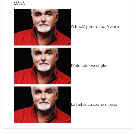
MÂNĂ
O boală pentru toată viața
D'ale adolescenților
La taifas cu coana moașă