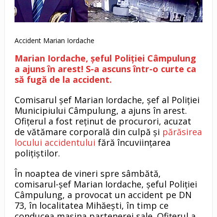
Accident Marian Iordache
Marian Iordache, șeful Poliției Câmpulung
a ajuns în arest! S-a ascuns într-o curte ca
să fugă de la accident.
Comisarul șef Marian Iordache, șef al Poliției
Municipiului Câmpulung, a ajuns în arest.
Ofițerul a fost reținut de procurori, acuzat
de vătămare corporală din culpă și
părăsirea
locului accidentului
fără încuviințarea
polițiștilor.
În noaptea de vineri spre sâmbătă,
comisarul-șef Marian Iordache, șeful Poliției
Câmpulung, a provocat un accident pe DN
73, în localitatea Mihăești, în timp ce
conducea mașina partenerei sale. Ofițerul a