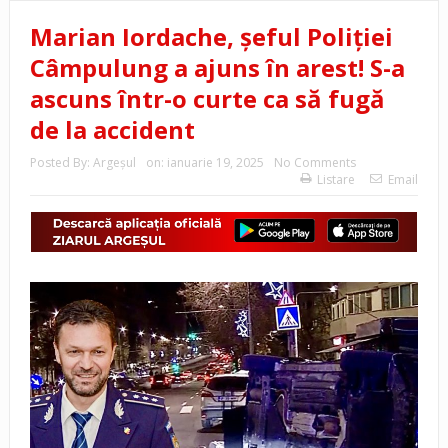
Marian Iordache, șeful Poliției
Câmpulung a ajuns în arest! S-a
ascuns într-o curte ca să fugă
de la accident
Posted By:
Argeşul
on:
ianuarie 19, 2025
No Comments
Listare
Email