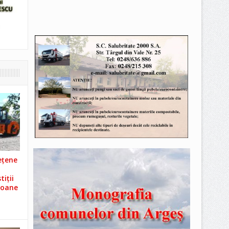
ețene
iții
ioane