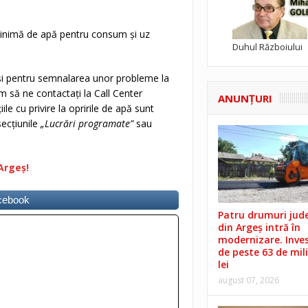
inimă de apă pentru consum și uz
Duhul Războiului
 și pentru semnalarea unor probleme la
m să ne contactați la Call Center
ANUNŢURI
e cu privire la opririle de apă sunt
 secțiunile
„Lucrări programate”
sau
Argeș!
acebook
Patru drumuri jud
din Argeș intră în
modernizare. Invest
de peste 63 de mil
lei
august 07, 2026