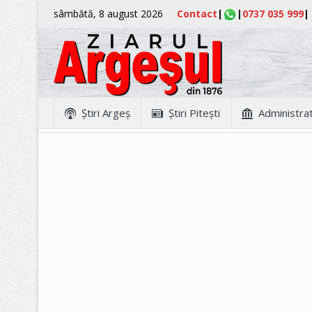
sâmbătă, 8 august 2026
Contact
|
|
0737 035 999
|
Ştiri Argeş
Ştiri Piteşti
Administrat