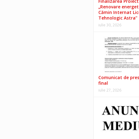
Finalizarea Proiect
„Renovare energet
Cămin Internat Lic
Tehnologic Astra”
iulie 30, 2026
Comunicat de pre
final
iulie 27, 2026