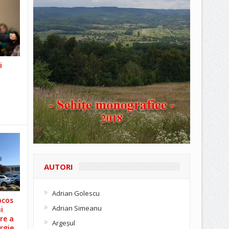
i
AUTORI
Adrian Golescu
ocos
Adrian Simeanu
i
re a
Argeşul
rgie