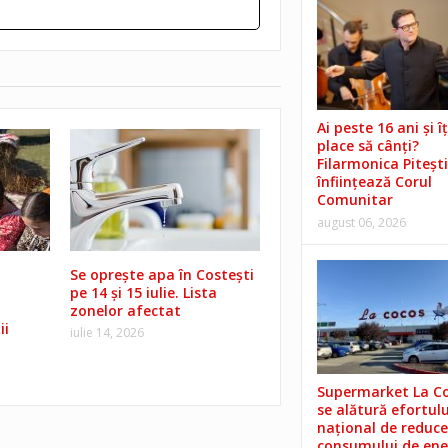
Ai peste 16 ani și îț
place să cânți?
Filarmonica Pitești
înființează Corul
Comunitar
august 06, 2026
Se oprește apa în Costești
pe 14 și 15 iulie. Lista
zonelor afectat
ii
iulie 14, 2026
Supermarket La C
se alătură efortulu
național de reduce
consumului de ene