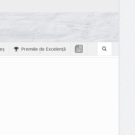
geș
Premiile de Excelență