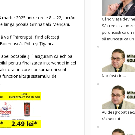
martie 2025, între orele 8 – 22, lucrări
Când viața devine 
de lângă Școala Gimnazială Merișani.
Să creezi ca un ze
poruncești ca un r
va fi întreruptă, fiind afectați
să muncești ca un 
a Boierească, Priba și Țiganca.
apei potabile și îi asigurăm că echipa
lul pentru finalizarea intervenției în cel
lul orar în care consumatorii sunt
N-a fost circ...
functionalității sistemului de
.
Au dezgropat sec
războiului