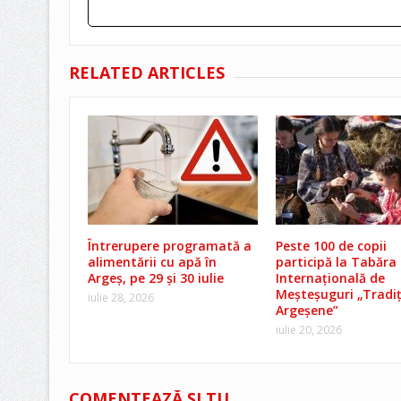
RELATED ARTICLES
Întrerupere programată a
Peste 100 de copii
alimentării cu apă în
participă la Tabăra
Argeș, pe 29 și 30 iulie
Internațională de
Meșteșuguri „Tradiț
iulie 28, 2026
Argeșene”
iulie 20, 2026
COMENTEAZĂ ŞI TU