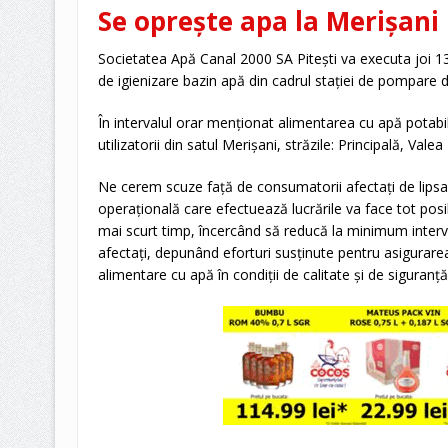
Se oprește apa la Merișani
Societatea Apă Canal 2000 SA Pitești va executa joi 13 
de igienizare bazin apă din cadrul stației de pompare 
În intervalul orar menționat alimentarea cu apă potabilă 
utilizatorii din satul Merișani, străzile: Principală, Vale
Ne cerem scuze față de consumatorii afectați de lipsa 
operațională care efectuează lucrările va face tot posibi
mai scurt timp, încercând să reducă la minimum interva
afectați, depunând eforturi susținute pentru asigurarea 
alimentare cu apă în condiții de calitate și de siguranță