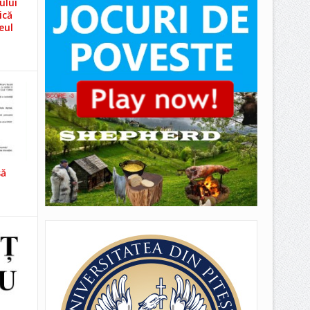
ului
ică
eul
să