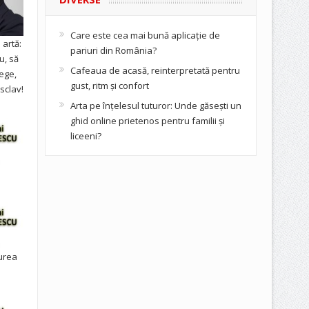
Care este cea mai bună aplicație de
artă:
pariuri din România?
u, să
Cafeaua de acasă, reinterpretată pentru
ege,
gust, ritm și confort
sclav!
Arta pe înțelesul tuturor: Unde găsești un
ghid online prietenos pentru familii și
liceeni?
urea