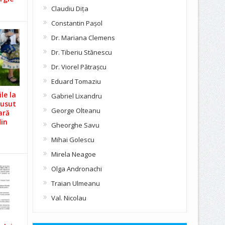
Claudiu Diţa
Constantin Pașol
Dr. Mariana Clemens
Dr. Tiberiu Stănescu
Dr. Viorel Pătraşcu
Eduard Tomaziu
le la
Gabriel Lixandru
Cusut
George Olteanu
ară
din
Gheorghe Savu
Mihai Golescu
Mirela Neagoe
Olga Andronachi
Traian Ulmeanu
Val. Nicolau