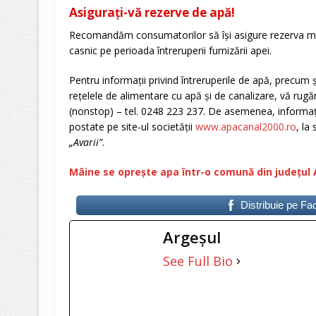
Asigurați-vă rezerve de apă!
Recomandăm consumatorilor să își asigure rezerva m
casnic pe perioada întreruperii furnizării apei.
Pentru informații privind întreruperile de apă, precum
rețelele de alimentare cu apă și de canalizare, vă rugă
(nonstop) – tel. 0248 223 237. De asemenea, informațiil
postate
pe site-ul societății
www.apacanal2000.ro
, la
„Avarii”
.
Mâine se oprește apa într-o comună din județul 
Distribuie pe F
Argeşul
See Full Bio