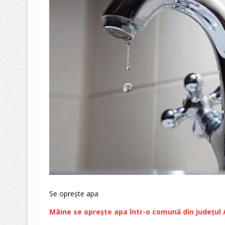
Se oprește apa
Mâine se oprește apa într-o comună din județul 