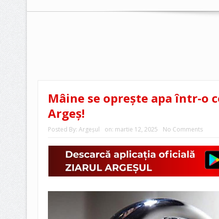
Mâine se oprește apa într-o 
Argeș!
Posted By:
Argeşul
on:
martie 12, 2025
No Comments