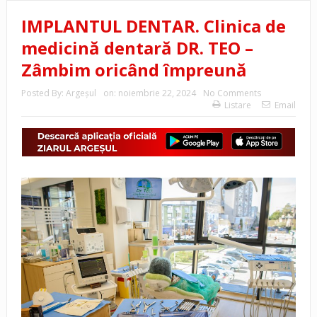
IMPLANTUL DENTAR. Clinica de
medicină dentară DR. TEO –
Zâmbim oricând împreună
Posted By:
Argeşul
on:
noiembrie 22, 2024
No Comments
Listare
Email