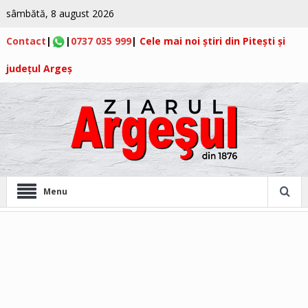
sâmbătă, 8 august 2026
Contact
|
|
0737 035 999
|
Cele mai noi știri din Pitești și
județul Argeș
Menu