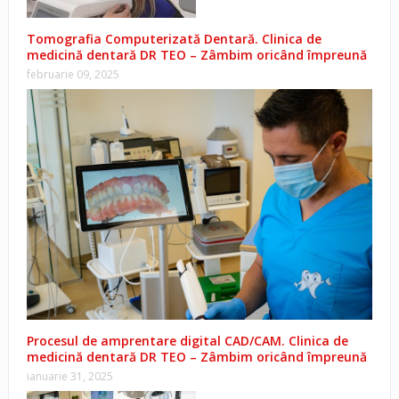
Tomografia Computerizată Dentară. Clinica de
medicină dentară DR TEO – Zâmbim oricând împreună
februarie 09, 2025
Procesul de amprentare digital CAD/CAM. Clinica de
medicină dentară DR TEO – Zâmbim oricând împreună
ianuarie 31, 2025