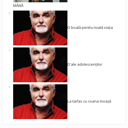
MÂNĂ
O boală pentru toată viața
D'ale adolescenților
La taifas cu coana moașă