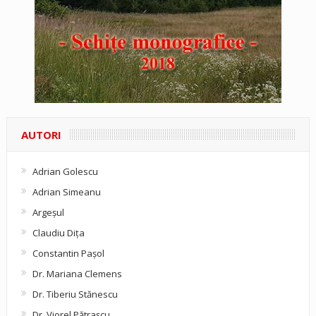
AUTORI
Adrian Golescu
Adrian Simeanu
Argeşul
Claudiu Diţa
Constantin Pașol
Dr. Mariana Clemens
Dr. Tiberiu Stănescu
Dr. Viorel Pătraşcu