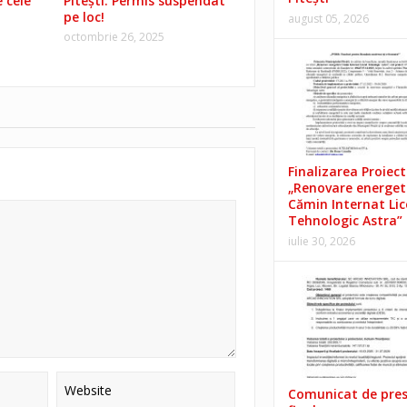
 cele
Pitești. Permis suspendat
pe loc!
august 05, 2026
octombrie 26, 2025
Finalizarea Proiect
„Renovare energet
Cămin Internat Lic
Tehnologic Astra”
iulie 30, 2026
Comunicat de pre