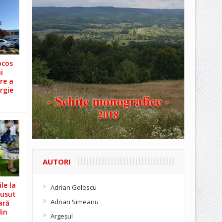
ocos
i
re a
rgie
AUTORI
le la
Adrian Golescu
Cusut
Adrian Simeanu
ară
din
Argeşul