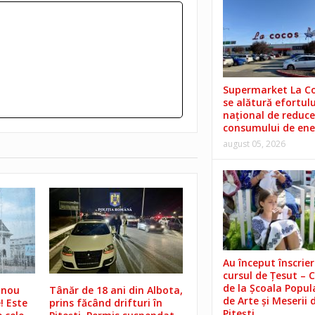
Supermarket La C
se alătură efortulu
național de reduce
consumului de ene
august 05, 2026
Au început înscrieri
cursul de Țesut – 
de la Școala Popul
 nou
Tânăr de 18 ani din Albota,
de Arte și Meserii 
! Este
prins făcând drifturi în
Pitești