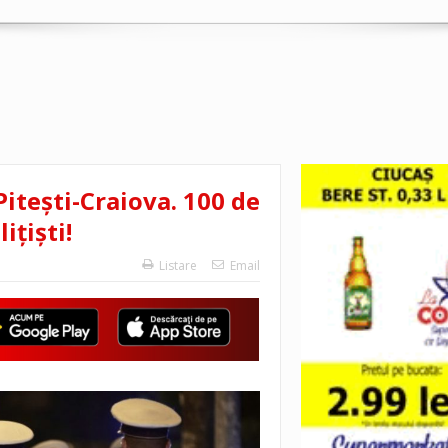
iteşti-Craiova. 100 de
ițiști!
Listare
Email