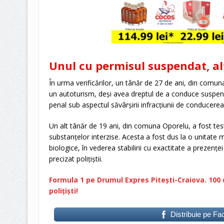
Unul cu permisul suspendat, al
În urma verificărilor, un tânăr de 27 de ani, din comu
un autoturism, deşi avea dreptul de a conduce suspend
penal sub aspectul săvârşirii infracţiunii de conducer
Un alt tânăr de 19 ani, din comuna Oporelu, a fost tes
substanţelor interzise. Acesta a fost dus la o unitate
biologice, în vederea stabilirii cu exactitate a prezenţe
precizat poliţiştii.
Formula 1 pe Drumul Expres Piteşti-Craiova. 100 
polițiști!
Distribuie pe F