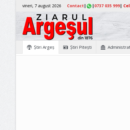
vineri, 7 august 2026
Contact
|
|
0737 035 999
|
Cel
Ştiri Argeş
Ştiri Piteşti
Administrat