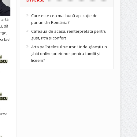
Care este cea mai bună aplicație de
artă:
pariuri din România?
u, să
Cafeaua de acasă, reinterpretată pentru
ege,
gust, ritm și confort
sclav!
Arta pe înțelesul tuturor: Unde găsești un
ghid online prietenos pentru familii și
liceeni?
urea