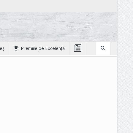
geș
Premiile de Excelență