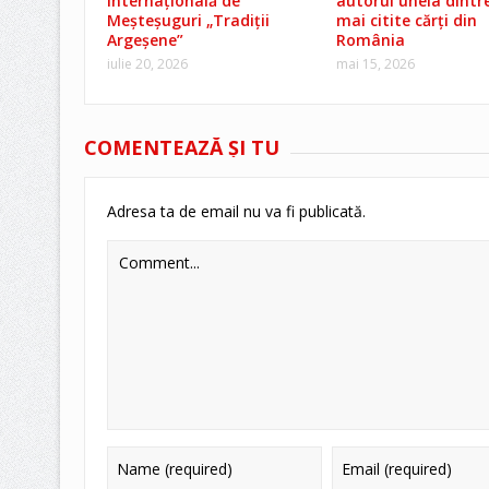
Internațională de
autorul uneia dintre
Meșteșuguri „Tradiții
mai citite cărți din
Argeșene”
România
iulie 20, 2026
mai 15, 2026
COMENTEAZĂ ŞI TU
Adresa ta de email nu va fi publicată.