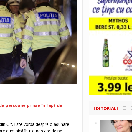
de persoane prinse în fapt de
EDITORIALE
i din Olt. Este vorba despre o adunare
re duminică într-o parcare de pe