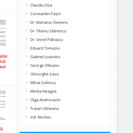
Claudiu Diţa
Constantin Pașol
Dr. Mariana Clemens
Dr. Tiberiu Stănescu
Dr. Viorel Pătraşcu
Eduard Tomaziu
ului
Gabriel Lixandru
ică
George Olteanu
eul
Gheorghe Savu
Mihai Golescu
Mirela Neagoe
Olga Andronachi
Traian Ulmeanu
Val. Nicolau
să