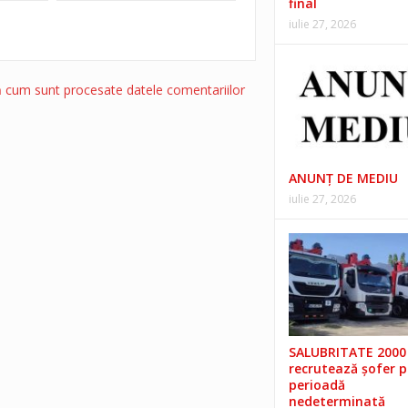
final
iulie 27, 2026
ă cum sunt procesate datele comentariilor
ANUNŢ DE MEDIU
iulie 27, 2026
SALUBRITATE 2000 
recrutează șofer 
perioadă
nedeterminată