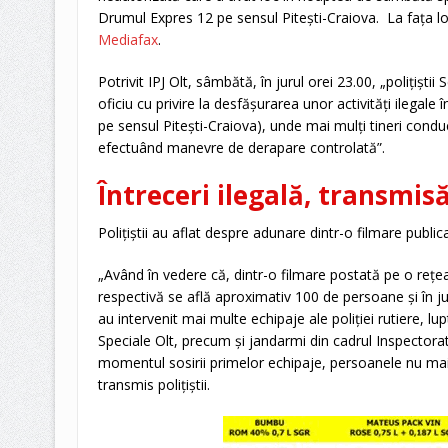
Drumul Expres 12 pe sensul Piteşti-Craiova. La faţa loc
Mediafax
.
Potrivit IPJ Olt, sâmbătă, în jurul orei 23.00, „poliţiştii 
oficiu cu privire la desfăşurarea unor activităţi ilegal
pe sensul Piteşti-Craiova), unde mai mulţi tineri con
efectuând manevre de derapare controlată”.
Întreceri ilegală, transmisă
Poliţiştii au aflat despre adunare dintr-o filmare public
„Având în vedere că, dintr-o filmare postată pe o reţea
respectivă se află aproximativ 100 de persoane şi în ju
au intervenit mai multe echipaje ale poliţiei rutiere, lup
Speciale Olt, precum şi jandarmi din cadrul Inspectorat
momentul sosirii primelor echipaje, persoanele nu mai 
transmis poliţiştii.