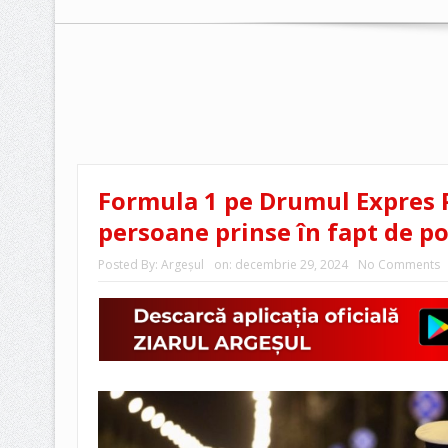
Formula 1 pe Drumul Expres P
persoane prinse în fapt de pol
Posted By:
Argeşul
on:
decembrie 29, 2024
No Comments