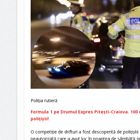
Poliția rutieră
Formula 1 pe Drumul Expres Piteşti-Craiova. 100 
polițiști!
O competiţie de drifturi a fost descoperită de poliţişti
neautorizată care a avut loc în noaptea de sâmbătă sp