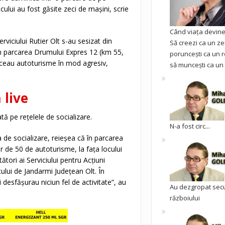
ului au fost găsite zeci de maşini, scrie
Când viața devine 
Serviciului Rutier Olt s-au sesizat din
Să creezi ca un ze
e în parcarea Drumului Expres 12 (km 55,
poruncești ca un r
duceau autoturisme în mod agresiv,
să muncești ca un 
 live
ată pe reţelele de socializare.
N-a fost circ...
 de socializare, reieşea că în parcarea
r de 50 de autoturisme, la faţa locului
tători ai Serviciului pentru Acţiuni
ului de Jandarmi Judeţean Olt. În
desfăşurau niciun fel de activitate”, au
Au dezgropat sec
războiului