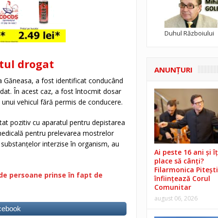
Duhul Războiului
tul drogat
ANUNŢURI
na Găneasa, a fost identificat conducând
at. În acest caz, a fost întocmit dosar
ea unui vehicul fără permis de conducere.
tat pozitiv cu aparatul pentru depistarea
 medicală pentru prelevarea mostrelor
i substanţelor interzise în organism, au
Ai peste 16 ani și îț
place să cânți?
Filarmonica Pitești
de persoane prinse în fapt de
înființează Corul
Comunitar
august 06, 2026
acebook