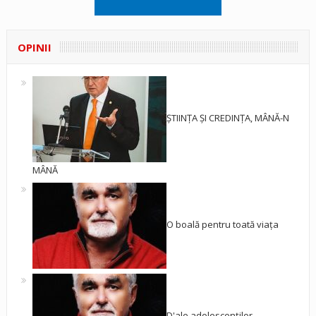
OPINII
ȘTIINȚA ȘI CREDINȚA, MÂNĂ-N
MÂNĂ
O boală pentru toată viața
D'ale adolescenților