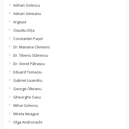
Adrian Golescu
Adrian Simeanu
Argeşul
Claudiu Diţa
Constantin Pașol
Dr. Mariana Clemens
Dr. Tiberiu Stănescu
Dr. Viorel Pătraşcu
Eduard Tomaziu
Gabriel Lixandru
George Olteanu
Gheorghe Savu
Mihai Golescu
Mirela Neagoe
Olga Andronachi