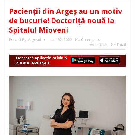
Pacienții din Argeș au un motiv
de bucurie! Doctoriță nouă la
Spitalul Mioveni
Posted By:
Argeşul
on:
mai 07, 2025
No Comments
Listare
Email