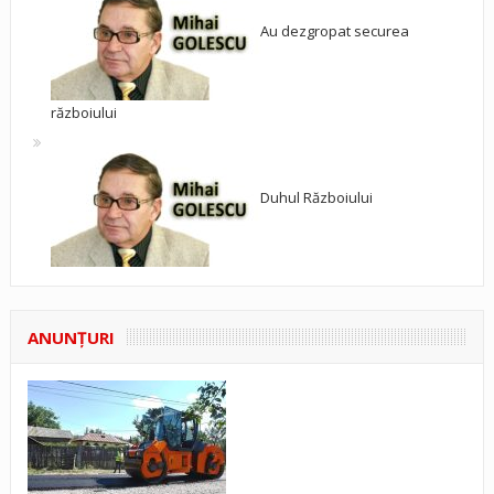
Au dezgropat securea
războiului
Duhul Războiului
ANUNŢURI