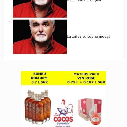
La taifas cu coana moașă