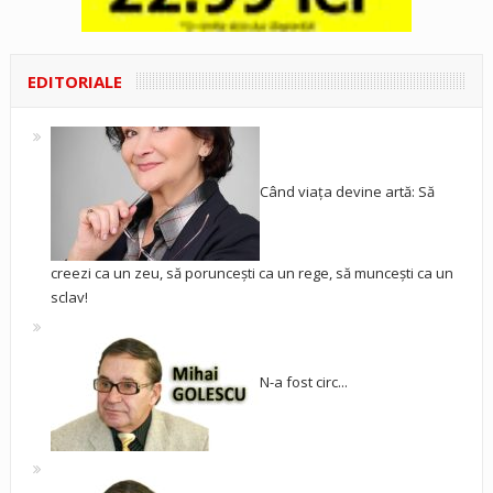
EDITORIALE
Când viața devine artă: Să
creezi ca un zeu, să poruncești ca un rege, să muncești ca un
sclav!
N-a fost circ...