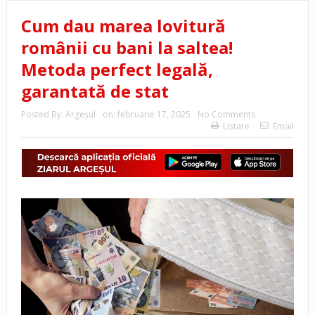
Cum dau marea lovitură
românii cu bani la saltea!
Metoda perfect legală,
garantată de stat
Posted By:
Argeşul
on:
februarie 17, 2025
No Comments
Listare
Email