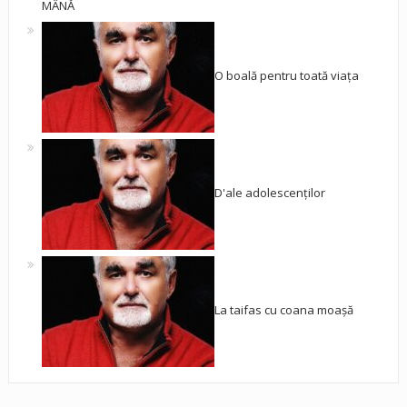
MÂNĂ
O boală pentru toată viața
D'ale adolescenților
La taifas cu coana moașă