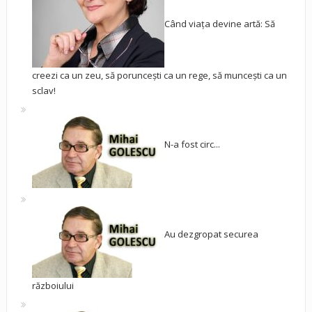
Când viața devine artă: Să
creezi ca un zeu, să poruncești ca un rege, să muncești ca un
sclav!
N-a fost circ...
Au dezgropat securea
războiului