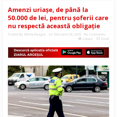
Amenzi uriașe, de până la
50.000 de lei, pentru șoferii care
nu respectă această obligație
Posted By:
Mirela Neagoe
on:
februarie 04, 2025
No Comments
Listare
Email