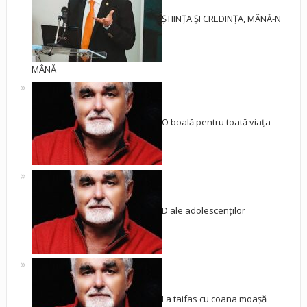
ȘTIINȚA ȘI CREDINȚA, MÂNĂ-N
MÂNĂ
O boală pentru toată viața
D'ale adolescenților
La taifas cu coana moașă