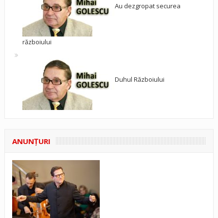
Au dezgropat securea
războiului
Duhul Războiului
ANUNŢURI