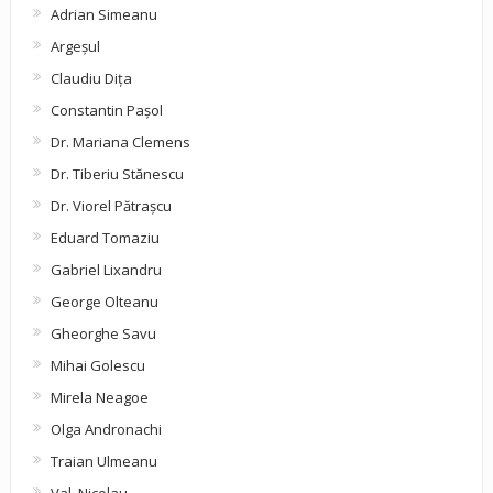
Adrian Simeanu
Argeşul
Claudiu Diţa
Constantin Pașol
Dr. Mariana Clemens
Dr. Tiberiu Stănescu
Dr. Viorel Pătraşcu
Eduard Tomaziu
Gabriel Lixandru
George Olteanu
Gheorghe Savu
Mihai Golescu
Mirela Neagoe
Olga Andronachi
Traian Ulmeanu
Val. Nicolau