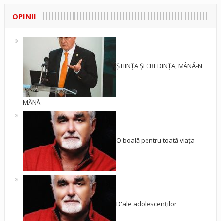
OPINII
ȘTIINȚA ȘI CREDINȚA, MÂNĂ-N
MÂNĂ
O boală pentru toată viața
D'ale adolescenților