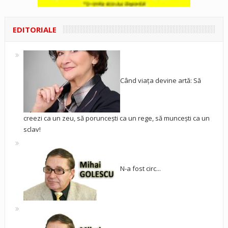
EDITORIALE
Când viața devine artă: Să
creezi ca un zeu, să poruncești ca un rege, să muncești ca un
sclav!
N-a fost circ...