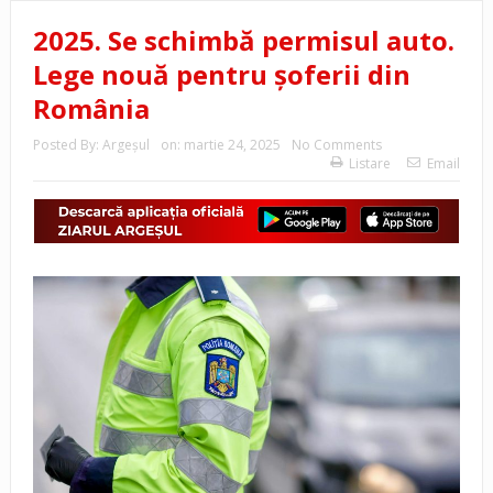
2025. Se schimbă permisul auto.
Lege nouă pentru șoferii din
România
Posted By:
Argeşul
on:
martie 24, 2025
No Comments
Listare
Email