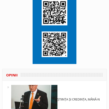
OPINII
ȘTIINȚA ȘI CREDINȚA, MÂNĂ-N