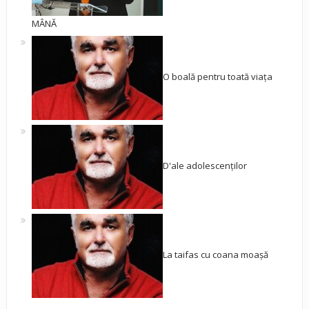
MÂNĂ
O boală pentru toată viața
D'ale adolescenților
La taifas cu coana moașă