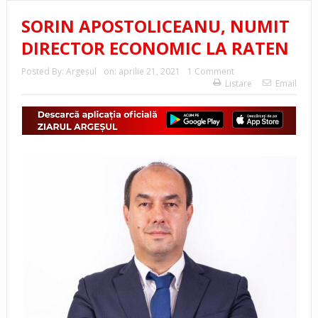
SORIN APOSTOLICEANU, NUMIT
DIRECTOR ECONOMIC LA RATEN
Posted By:
Argeşul
on:
aprilie 21, 2021
1 Comment
Listare
Email