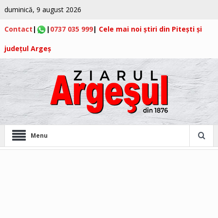
duminică, 9 august 2026
Contact
|
|
0737 035 999
|
Cele mai noi știri din Pitești și
județul Argeș
Menu