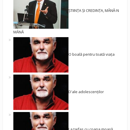
ȘTIINȚA ȘI CREDINȚA, MÂNĂ-N
MÂNĂ
O boală pentru toată viața
D'ale adolescenților
La taifas cu coana moașă