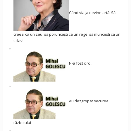
Când viața devine artă: Să
creezi ca un zeu, să poruncești ca un rege, să muncești ca un
sclav!
N-a fost circ...
Au dezgropat securea
războiului