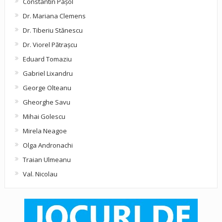
Constantin Pașol
Dr. Mariana Clemens
Dr. Tiberiu Stănescu
Dr. Viorel Pătraşcu
Eduard Tomaziu
Gabriel Lixandru
George Olteanu
Gheorghe Savu
Mihai Golescu
Mirela Neagoe
Olga Andronachi
Traian Ulmeanu
Val. Nicolau