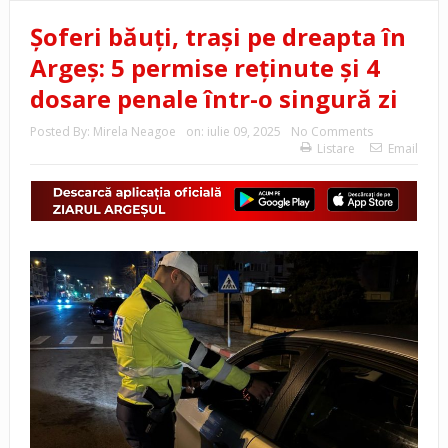
Șoferi băuți, trași pe dreapta în
Argeș: 5 permise reținute și 4
dosare penale într-o singură zi
Posted By:
Mirela Neagoe
on:
iulie 09, 2025
No Comments
Listare
Email