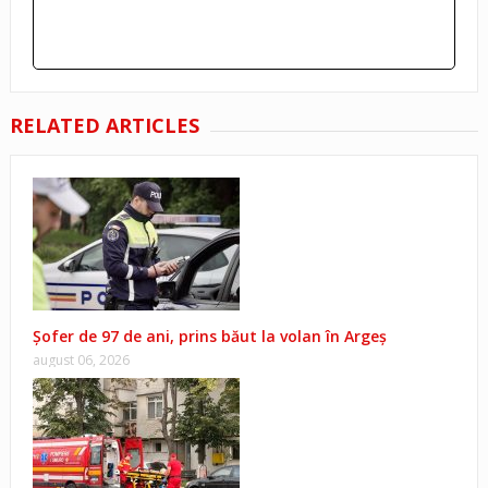
RELATED ARTICLES
Șofer de 97 de ani, prins băut la volan în Argeș
august 06, 2026