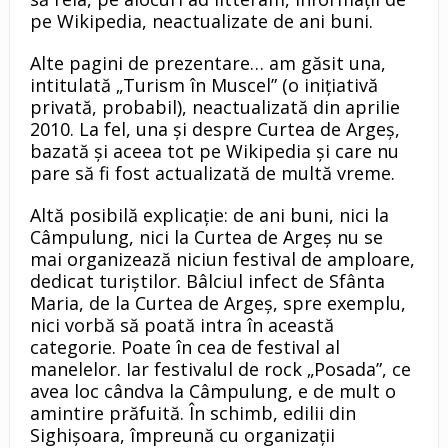
pe Wikipedia, neactualizate de ani buni.
Alte pagini de prezentare… am găsit una,
intitulată „Turism în Muscel” (o iniţiativă
privată, probabil), neactualizată din aprilie
2010. La fel, una şi despre Curtea de Argeş,
bazată şi aceea tot pe Wikipedia şi care nu
pare să fi fost actualizată de multă vreme.
Altă posibilă explicaţie: de ani buni, nici la
Câmpulung, nici la Curtea de Argeş nu se
mai organizează niciun festival de amploare,
dedicat turiştilor. Bâlciul infect de Sfânta
Maria, de la Curtea de Argeş, spre exemplu,
nici vorbă să poată intra în această
categorie. Poate în cea de festival al
manelelor. Iar festivalul de rock „Posada”, ce
avea loc cândva la Câmpulung, e de mult o
amintire prăfuită. În schimb, edilii din
Sighişoara, împreună cu organizaţii