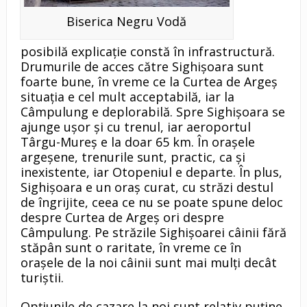
Biserica Negru Vodă
posibilă explicaţie constă în infrastructură.
Drumurile de acces către Sighişoara sunt
foarte bune, în vreme ce la Curtea de Argeş
situaţia e cel mult acceptabilă, iar la
Câmpulung e deplorabilă. Spre Sighişoara se
ajunge uşor şi cu trenul, iar aeroportul
Târgu-Mureş e la doar 65 km. În oraşele
argeşene, trenurile sunt, practic, ca şi
inexistente, iar Otopeniul e departe. În plus,
Sighişoara e un oraş curat, cu străzi destul
de îngrijite, ceea ce nu se poate spune deloc
despre Curtea de Argeş ori despre
Câmpulung. Pe străzile Sighişoarei câinii fără
stăpân sunt o raritate, în vreme ce în
oraşele de la noi câinii sunt mai mulţi decât
turiştii.
Opţiunile de cazare la noi sunt relativ puţine