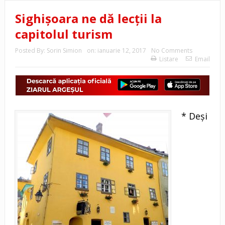
Sighişoara ne dă lecţii la
capitolul turism
Posted By:
Sorin Simion
on:
ianuarie 12, 2017
No Comments
Listare
Email
* Deşi