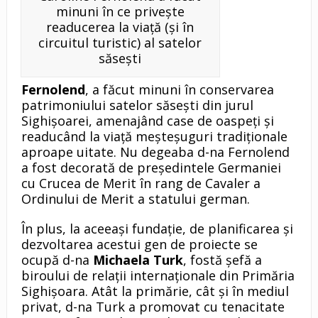
minuni în ce priveşte
readucerea la viaţă (şi în
circuitul turistic) al satelor
săseşti
Fernolend
, a făcut minuni în conservarea
patrimoniului satelor săseşti din jurul
Sighişoarei, amenajând case de oaspeţi şi
readucând la viaţă meşteşuguri tradiţionale
aproape uitate. Nu degeaba d-na Fernolend
a fost decorată de preşedintele Germaniei
cu Crucea de Merit în rang de Cavaler a
Ordinului de Merit a statului german.
În plus, la aceeaşi fundaţie, de planificarea şi
dezvoltarea acestui gen de proiecte se
ocupă d-na
Michaela Turk
, fostă şefă a
biroului de relaţii internaţionale din Primăria
Sighişoara. Atât la primărie, cât şi în mediul
privat, d-na Turk a promovat cu tenacitate