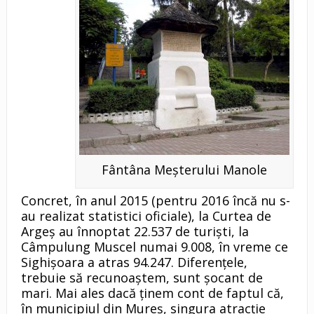
Fântâna Meşterului Manole
Concret, în anul 2015 (pentru 2016 încă nu s-
au realizat statistici oficiale), la Curtea de
Argeş au înnoptat 22.537 de turişti, la
Câmpulung Muscel numai 9.008, în vreme ce
Sighişoara a atras 94.247. Diferenţele,
trebuie să recunoaştem, sunt şocant de
mari. Mai ales dacă ţinem cont de faptul că,
în municipiul din Mureş, singura atracţie