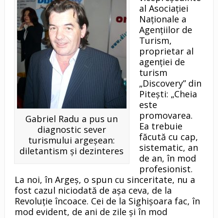
al Asociaţiei
Naţionale a
Agenţiilor de
Turism,
proprietar al
agenţiei de
turism
„Discovery” din
Piteşti: „Cheia
este
promovarea.
Gabriel Radu a pus un
Ea trebuie
diagnostic sever
făcută cu cap,
turismului argeşean:
sistematic, an
diletantism şi dezinteres
de an, în mod
profesionist.
La noi, în Argeş, o spun cu sinceritate, nu a
fost cazul niciodată de aşa ceva, de la
Revoluţie încoace. Cei de la Sighişoara fac, în
mod evident, de ani de zile şi în mod