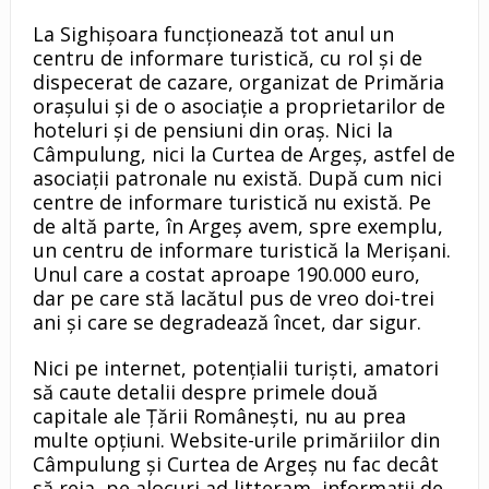
La Sighişoara funcţionează tot anul un
centru de informare turistică, cu rol şi de
dispecerat de cazare, organizat de Primăria
oraşului şi de o asociaţie a proprietarilor de
hoteluri şi de pensiuni din oraş. Nici la
Câmpulung, nici la Curtea de Argeş, astfel de
asociaţii patronale nu există. După cum nici
centre de informare turistică nu există. Pe
de altă parte, în Argeş avem, spre exemplu,
un centru de informare turistică la Merişani.
Unul care a costat aproape 190.000 euro,
dar pe care stă lacătul pus de vreo doi-trei
ani şi care se degradează încet, dar sigur.
Nici pe internet, potenţialii turişti, amatori
să caute detalii despre primele două
capitale ale Ţării Româneşti, nu au prea
multe opţiuni. Website-urile primăriilor din
Câmpulung şi Curtea de Argeş nu fac decât
să reia, pe alocuri ad litteram, informaţii de