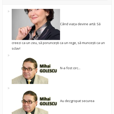
Când viața devine artă: Să
creezi ca un zeu, să poruncești ca un rege, să muncești ca un
sclav!
N-a fost circ...
Au dezgropat securea