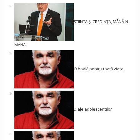
ȘTIINȚA ȘI CREDINȚA, MÂNĂ-N
MÂNĂ
O boală pentru toată viața
D'ale adolescenților