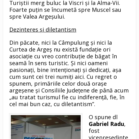
Turiştii merg buluc la Viscri şi la Alma-Vii.
Foarte puţin se încumetă spre Muscel sau
spre Valea Argeşului.
Dezinteres şi diletantism
Din păcate, nici la Câmpulung şi nici la
Curtea de Argeş nu există fundaţie ori
asociaţie cu vreo contribuţie de băgat în
seamă în sens turistic. Şi nici oameni
pasionaţi, bine intenţionaţi şi dedicaţi, aşa
cum sunt cei trei numiţi aici. Cu regret o
spunem, primăriile celor două oraşe
argeşene şi Consiliile Judeţene de până acum
„au tratat turismul fie cu indiferenţă, fie, în
cel mai bun caz, cu diletantism”.
O spune dl
Gabriel Radu
,
fost
vicepreşedinte