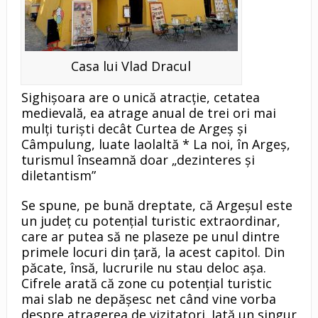
Casa lui Vlad Dracul
Sighişoara are o unică atracţie, cetatea
medievală, ea atrage anual de trei ori mai
mulţi turişti decât Curtea de Argeş şi
Câmpulung, luate laolaltă * La noi, în Argeş,
turismul înseamnă doar „dezinteres şi
diletantism”
Se spune, pe bună dreptate, că Argeşul este
un judeţ cu potenţial turistic extraordinar,
care ar putea să ne plaseze pe unul dintre
primele locuri din ţară, la acest capitol. Din
păcate, însă, lucrurile nu stau deloc aşa.
Cifrele arată că zone cu potenţial turistic
mai slab ne depăşesc net când vine vorba
despre atragerea de vizitatori. Iată un singur