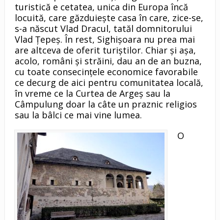
turistică e cetatea, unica din Europa încă
locuită, care găzduieşte casa în care, zice-se,
s-a născut Vlad Dracul, tatăl domnitorului
Vlad Ţepeş. În rest, Sighişoara nu prea mai
are altceva de oferit turiştilor. Chiar şi aşa,
acolo, români şi străini, dau an de an buzna,
cu toate consecinţele economice favorabile
ce decurg de aici pentru comunitatea locală,
în vreme ce la Curtea de Argeş sau la
Câmpulung doar la câte un praznic religios
sau la bâlci ce mai vine lumea.
O