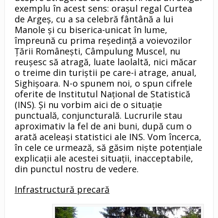
exemplu în acest sens: oraşul regal Curtea
de Argeş, cu a sa celebră fântână a lui
Manole şi cu biserica-unicat în lume,
împreună cu prima reşedinţă a voievozilor
Ţării Româneşti, Câmpulung Muscel, nu
reuşesc să atragă, luate laolaltă, nici măcar
o treime din turiştii pe care-i atrage, anual,
Sighişoara. N-o spunem noi, o spun cifrele
oferite de Institutul Naţional de Statistică
(INS). Şi nu vorbim aici de o situaţie
punctuală, conjuncturală. Lucrurile stau
aproximativ la fel de ani buni, după cum o
arată aceleaşi statistici ale INS. Vom încerca,
în cele ce urmează, să găsim nişte potenţiale
explicaţii ale acestei situaţii, inacceptabile,
din punctul nostru de vedere.
Infrastructură precară