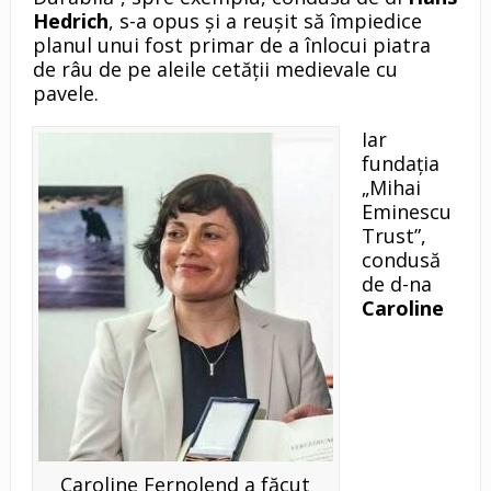
Hedrich
, s-a opus şi a reuşit să împiedice
planul unui fost primar de a înlocui piatra
de râu de pe aleile cetăţii medievale cu
pavele.
Iar
fundaţia
„Mihai
Eminescu
Trust”,
condusă
de d-na
Caroline
Caroline Fernolend a făcut