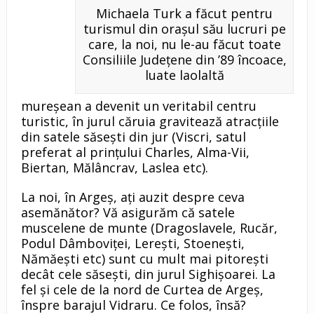
Michaela Turk a făcut pentru
turismul din oraşul său lucruri pe
care, la noi, nu le-au făcut toate
Consiliile Judeţene din ’89 încoace,
luate laolaltă
mureşean a devenit un veritabil centru
turistic, în jurul căruia gravitează atracţiile
din satele săseşti din jur (Viscri, satul
preferat al prinţului Charles, Alma-Vii,
Biertan, Mălâncrav, Laslea etc).
La noi, în Argeş, aţi auzit despre ceva
asemănător? Vă asigurăm că satele
muscelene de munte (Dragoslavele, Rucăr,
Podul Dâmboviţei, Lereşti, Stoeneşti,
Nămăeşti etc) sunt cu mult mai pitoreşti
decât cele săseşti, din jurul Sighişoarei. La
fel şi cele de la nord de Curtea de Argeş,
înspre barajul Vidraru. Ce folos, însă?