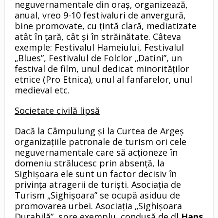
neguvernamentale din oraş, organizează,
anual, vreo 9-10 festivaluri de anvergură,
bine promovate, cu ţintă clară, mediatizate
atât în ţară, cât şi în străinătate. Câteva
exemple: Festivalul Hameiului, Festivalul
„Blues”, Festivalul de Folclor „Datini”, un
festival de film, unul dedicat minorităţilor
etnice (Pro Etnica), unul al fanfarelor, unul
medieval etc.
Societate civilă lipsă
Dacă la Câmpulung şi la Curtea de Argeş
organizaţiile patronale de turism ori cele
neguvernamentale care să acţioneze în
domeniu strălucesc prin absenţă, la
Sighişoara ele sunt un factor decisiv în
privinţa atragerii de turişti. Asociaţia de
Turism „Sighişoara” se ocupă asiduu de
promovarea urbei. Asociaţia „Sighişoara
Durabilă”, spre exemplu, condusă de dl
Hans