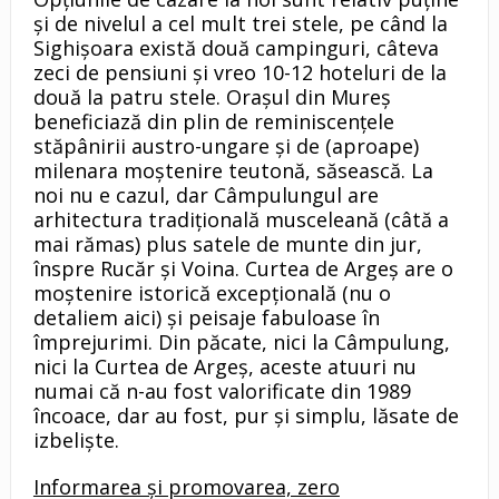
şi de nivelul a cel mult trei stele, pe când la
Sighişoara există două campinguri, câteva
zeci de pensiuni şi vreo 10-12 hoteluri de la
două la patru stele. Oraşul din Mureş
beneficiază din plin de reminiscenţele
stăpânirii austro-ungare şi de (aproape)
milenara moştenire teutonă, săsească. La
noi nu e cazul, dar Câmpulungul are
arhitectura tradiţională musceleană (câtă a
mai rămas) plus satele de munte din jur,
înspre Rucăr şi Voina. Curtea de Argeş are o
moştenire istorică excepţională (nu o
detaliem aici) şi peisaje fabuloase în
împrejurimi. Din păcate, nici la Câmpulung,
nici la Curtea de Argeş, aceste atuuri nu
numai că n-au fost valorificate din 1989
încoace, dar au fost, pur şi simplu, lăsate de
izbelişte.
Informarea şi promovarea, zero