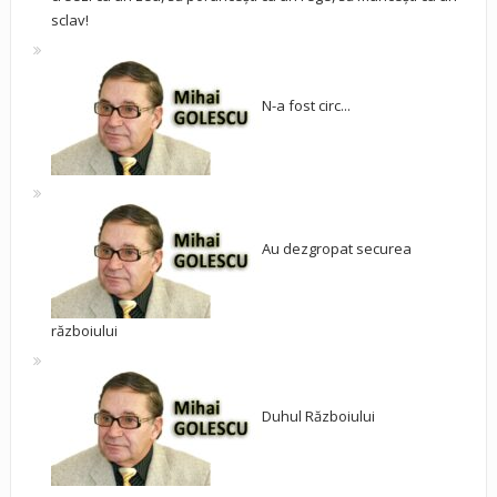
sclav!
N-a fost circ...
Au dezgropat securea
războiului
Duhul Războiului