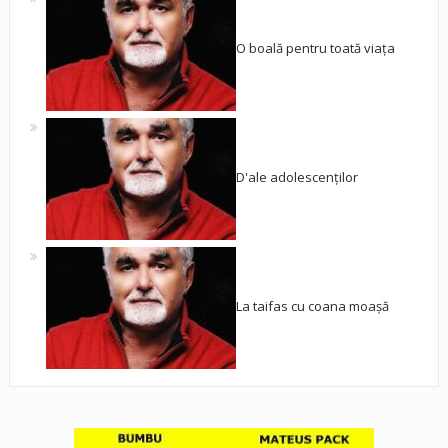
O boală pentru toată viața
D'ale adolescenților
La taifas cu coana moașă