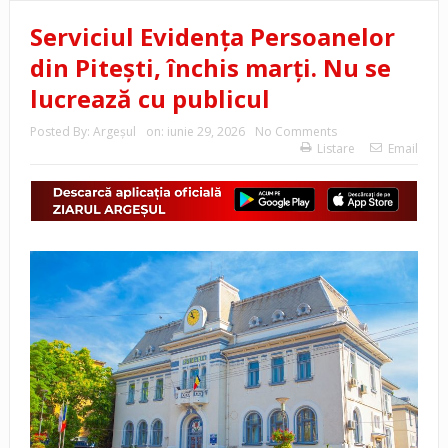
Serviciul Evidența Persoanelor
din Pitești, închis marți. Nu se
lucrează cu publicul
Posted By:
Argeşul
on:
iunie 29, 2026
No Comments
Listare
Email