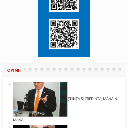
OPINII
ȘTIINȚA ȘI CREDINȚA, MÂNĂ-N
MÂNĂ