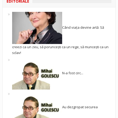
EDITORIALE
Când viața devine artă: Să
creezi ca un zeu, să poruncești ca un rege, să muncești ca un
sclav!
N-a fost circ...
Au dezgropat securea