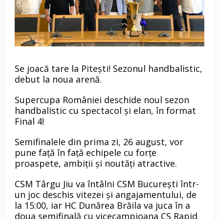
Se joacă tare la Piteşti! Sezonul handbalistic,
debut la noua arenă.
Supercupa României deschide noul sezon
handbalistic cu spectacol și elan, în format
Final 4!
Semifinalele din prima zi, 26 august, vor
pune față în față echipele cu forțe
proaspete, ambiții și noutăți atractive.
CSM Târgu Jiu va întâlni CSM București într-
un joc deschis vitezei și angajamentului, de
la 15:00, iar HC Dunărea Brăila va juca în a
doua semifinală cu vicecampioana CS Rapid