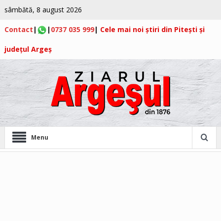
sâmbătă, 8 august 2026
Contact
|
|
0737 035 999
|
Cele mai noi știri din Pitești și
județul Argeș
Menu