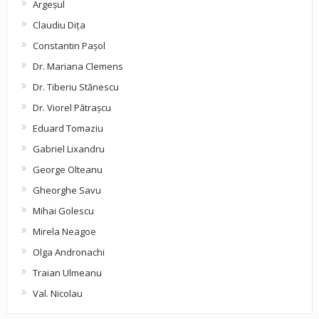
Argeşul
Claudiu Diţa
Constantin Pașol
Dr. Mariana Clemens
Dr. Tiberiu Stănescu
Dr. Viorel Pătraşcu
Eduard Tomaziu
Gabriel Lixandru
George Olteanu
Gheorghe Savu
Mihai Golescu
Mirela Neagoe
Olga Andronachi
Traian Ulmeanu
Val. Nicolau