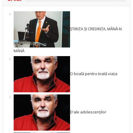
ȘTIINȚA ȘI CREDINȚA, MÂNĂ-N
MÂNĂ
O boală pentru toată viața
D'ale adolescenților