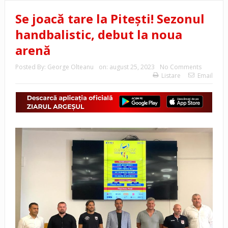
Se joacă tare la Piteşti! Sezonul
handbalistic, debut la noua
arenă
Posted By:
George Olteanu
on:
august 25, 2023
No Comments
Listare
Email