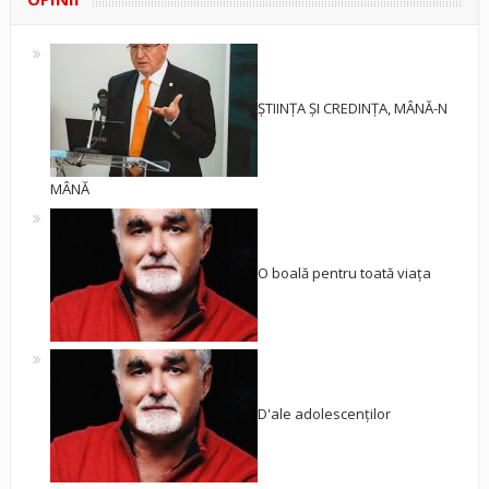
ȘTIINȚA ȘI CREDINȚA, MÂNĂ-N
MÂNĂ
O boală pentru toată viața
D'ale adolescenților