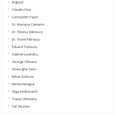
Argeşul
Claudiu Diţa
Constantin Pașol
Dr. Mariana Clemens
Dr. Tiberiu Stănescu
Dr. Viorel Pătraşcu
Eduard Tomaziu
Gabriel Lixandru
George Olteanu
Gheorghe Savu
Mihai Golescu
Mirela Neagoe
Olga Andronachi
Traian Ulmeanu
Val. Nicolau