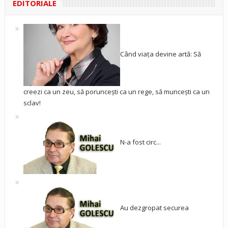
EDITORIALE
Când viața devine artă: Să
creezi ca un zeu, să poruncești ca un rege, să muncești ca un
sclav!
N-a fost circ...
Au dezgropat securea