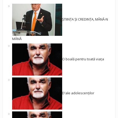
ȘTIINȚA ȘI CREDINȚA, MÂNĂ-N
MÂNĂ
O boală pentru toată viața
D'ale adolescenților