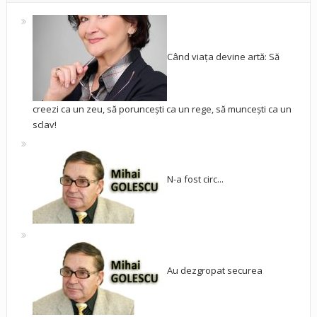
Când viața devine artă: Să
creezi ca un zeu, să poruncești ca un rege, să muncești ca un
sclav!
N-a fost circ...
Au dezgropat securea