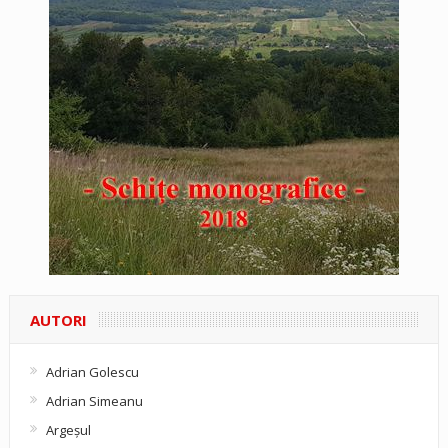
AUTORI
Adrian Golescu
Adrian Simeanu
Argeşul