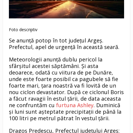
Foto descriptiv
Se anunță potop în tot județul Argeș.
Prefectul, apel de urgență în această seară.
Meteorologii anunță dublu pericol la
sfârșitul acestei săptămâni. Și asta
deoarece, odată cu viitura de pe Dunăre,
unde este foarte posibil ca pagubele să fie
foarte mari, țara noastră va fi lovită de un
nou ciclon devastator. După ce ciclonul Boris
a făcut ravagii în estul țării, de data aceasta
ne confruntăm cu
furtuna Ashley
. Duminică
și luni sunt așteptate precipitații de până la
100 litri pe metrul pătrat în vestul țării.
Dragoș Predescu, Prefectul județului Argeș: