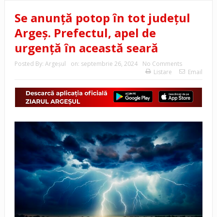
Se anunță potop în tot județul
Argeș. Prefectul, apel de
urgență în această seară
Posted By:
Argeşul
on:
septembrie 26, 2024
No Comments
Listare
Email