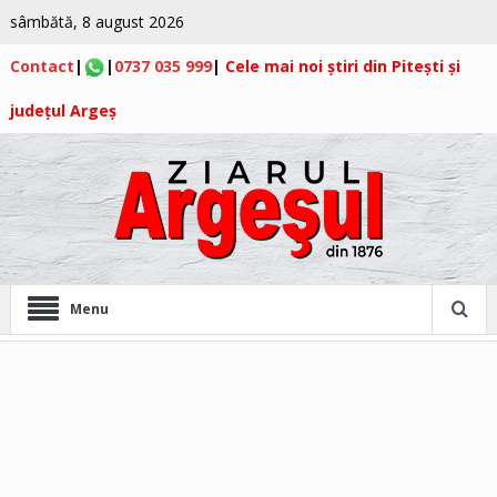
sâmbătă, 8 august 2026
Contact
|
|
0737 035 999
|
Cele mai noi știri din Pitești și
județul Argeș
Menu