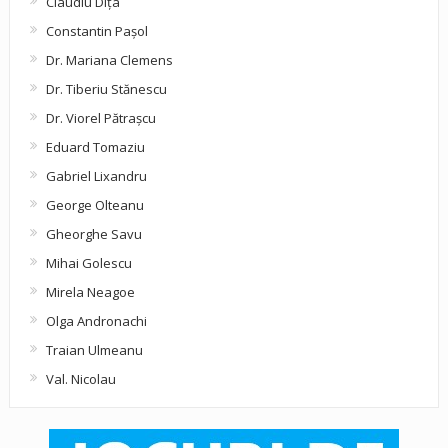
Claudiu Diţa
Constantin Pașol
Dr. Mariana Clemens
Dr. Tiberiu Stănescu
Dr. Viorel Pătraşcu
Eduard Tomaziu
Gabriel Lixandru
George Olteanu
Gheorghe Savu
Mihai Golescu
Mirela Neagoe
Olga Andronachi
Traian Ulmeanu
Val. Nicolau