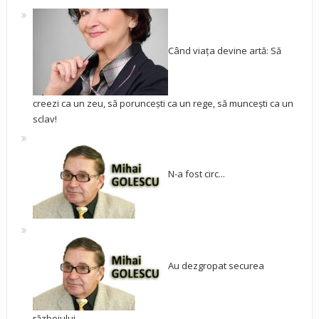
Când viața devine artă: Să
creezi ca un zeu, să poruncești ca un rege, să muncești ca un
sclav!
N-a fost circ...
Au dezgropat securea
războiului