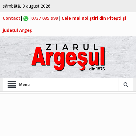
sâmbătă, 8 august 2026
Contact
|
|
0737 035 999
|
Cele mai noi știri din Pitești și
județul Argeș
Menu