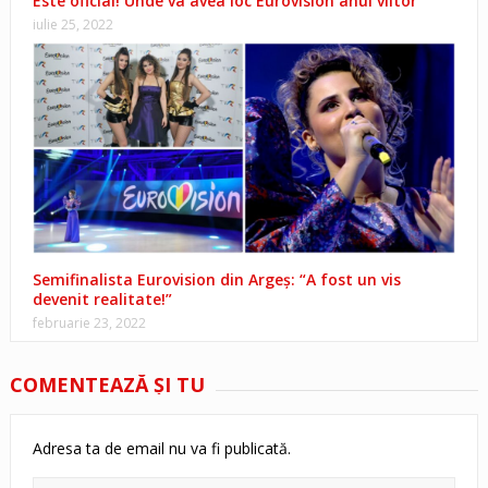
Este oficial! Unde va avea loc Eurovision anul viitor
iulie 25, 2022
Semifinalista Eurovision din Argeș: “A fost un vis
devenit realitate!”
februarie 23, 2022
COMENTEAZĂ ŞI TU
Adresa ta de email nu va fi publicată.