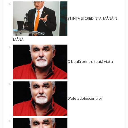
ȘTIINȚA ȘI CREDINȚA, MÂNĂ-N
MÂNĂ
O boală pentru toată viața
D'ale adolescenților