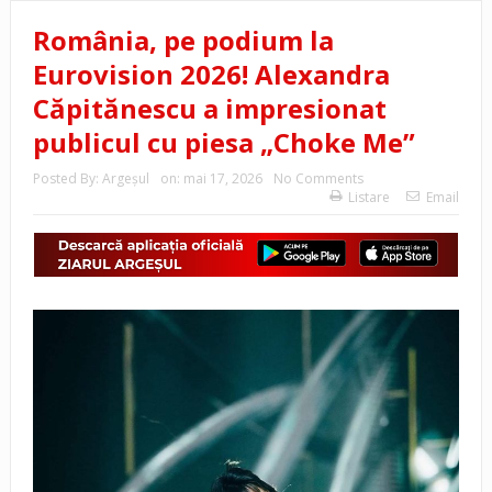
România, pe podium la
Eurovision 2026! Alexandra
Căpitănescu a impresionat
publicul cu piesa „Choke Me”
Posted By:
Argeşul
on:
mai 17, 2026
No Comments
Listare
Email