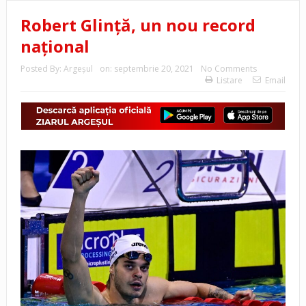
Robert Glinţă, un nou record
naţional
Posted By:
Argeşul
on:
septembrie 20, 2021
No Comments
Listare
Email