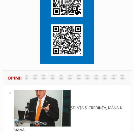
OPINII
ȘTIINȚA ȘI CREDINȚA, MÂNĂ-N
MÂNĂ