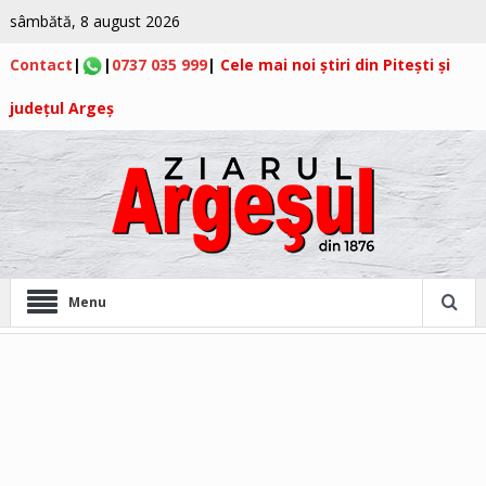
sâmbătă, 8 august 2026
Contact
|
|
0737 035 999
|
Cele mai noi știri din Pitești și
județul Argeș
Menu