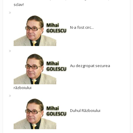
sclav!
N-a fost circ...
Au dezgropat securea
războiului
Duhul Războiului