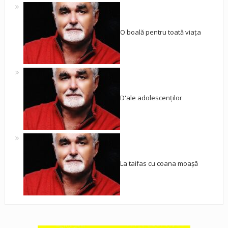
O boală pentru toată viața
D'ale adolescenților
La taifas cu coana moașă